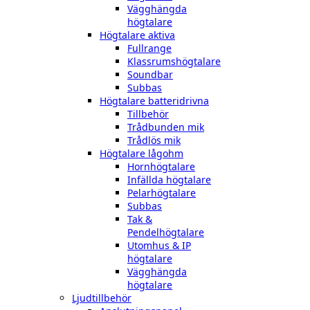
Vägghängda
högtalare
Högtalare aktiva
Fullrange
Klassrumshögtalare
Soundbar
Subbas
Högtalare batteridrivna
Tillbehör
Trådbunden mik
Trådlös mik
Högtalare lågohm
Hornhögtalare
Infällda högtalare
Pelarhögtalare
Subbas
Tak &
Pendelhögtalare
Utomhus & IP
högtalare
Vägghängda
högtalare
Ljudtillbehör