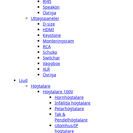
RJ45
Speakon
Övriga
Uttagspaneler
D-size
HDMI
Keystone
Monteringsram
RCA
Schuko
Switchar
Väggbox
XLR
Övriga
Ljud
Högtalare
Högtalare 100V
Hornhögtalare
Infällda högtalare
Pelarhögtalare
Tak &
Pendelhögtalare
Utomhus/IP
högtalare