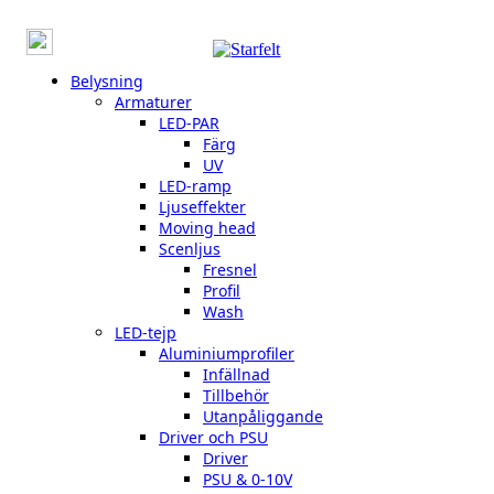
Belysning
Armaturer
LED-PAR
Färg
UV
LED-ramp
Ljuseffekter
Moving head
Scenljus
Fresnel
Profil
Wash
LED-tejp
Aluminiumprofiler
Infällnad
Tillbehör
Utanpåliggande
Driver och PSU
Driver
PSU & 0-10V