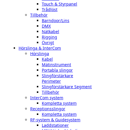
Touch & Styrpanel
Trådlöst
Tillbehör
Barndoor/Lins
DMX
Nätkabel
Rigging
Övrigt
Hörslinga & InterCom
Hörslinga
Kabel
Mätinstrument
Portabla slingor
Slingförstärkare
Perimeter
Slingförstärkare Segment
Tillbehör
InterCom system
Kompletta system
Receptionsslingor
Kompletta system
RF-system & Guidesystem
Laddstationer