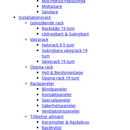
MIK/Hörlur/Halsslinga
Mottagare
Sändare
Installationsrack
Golvstående rack
Rackskåp 19 tum
Utdragbart & Svängbart
Väggrack
Halvrack 9,5 tum
Svängbara väggrack 19
tum
Väggrack 19 tum
Öppna rack
Hyll & Bordsmontage
Öppna rack 19 tum
Rackpaneler
Blindpaneler
Kontaktpaneler
Specialpaneler
Säkerhetspaneler
Ventilationspaneler
Tillbehör allmänt
Korgmutter & Rackskruv
Rackhyllor