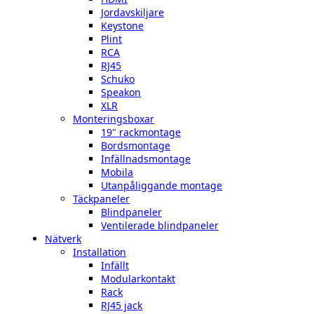
Jordavskiljare
Keystone
Plint
RCA
RJ45
Schuko
Speakon
XLR
Monteringsboxar
19" rackmontage
Bordsmontage
Infällnadsmontage
Mobila
Utanpåliggande montage
Täckpaneler
Blindpaneler
Ventilerade blindpaneler
Nätverk
Installation
Infällt
Modularkontakt
Rack
RJ45 jack