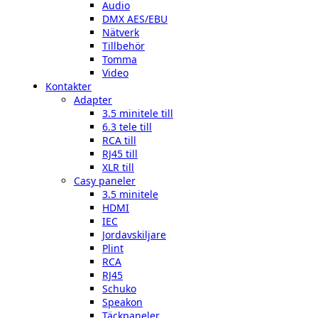
Audio
DMX AES/EBU
Nätverk
Tillbehör
Tomma
Video
Kontakter
Adapter
3.5 minitele till
6.3 tele till
RCA till
RJ45 till
XLR till
Casy paneler
3.5 minitele
HDMI
IEC
Jordavskiljare
Plint
RCA
RJ45
Schuko
Speakon
Täckpaneler