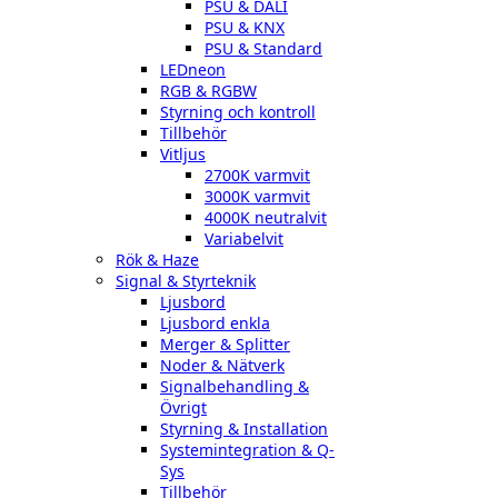
PSU & DALI
PSU & KNX
PSU & Standard
LEDneon
RGB & RGBW
Styrning och kontroll
Tillbehör
Vitljus
2700K varmvit
3000K varmvit
4000K neutralvit
Variabelvit
Rök & Haze
Signal & Styrteknik
Ljusbord
Ljusbord enkla
Merger & Splitter
Noder & Nätverk
Signalbehandling &
Övrigt
Styrning & Installation
Systemintegration & Q-
Sys
Tillbehör