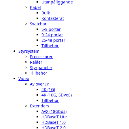
Utanpåliggande
Kabel
Bulk
Kontakterat
Switchar
5-8 portar
9-24 portar
25-48 portar
Tillbehör
Styrsystem
Processorer
Reläer
Styrpaneler
Tillbehör
Video
AV over IP
4K (1G)
4K (10G, SDVoE)
Tillbehör
Extenders
AVX (18Gbps)
HDBaseT Lite
HDBaseT 1.0
HDBaseT 2.0