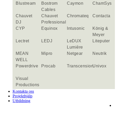
Blustream
Bostrom
Caymon
ChamSys
Cables
Chauvet
Chauvet
Chromateq
Contacta
DJ
Professional
CYP
Equinox
Intusonic
König &
Meyer
Lectret
LEDJ
LeDUX
Liteputer
Lumière
MEAN
Mipro
Netgear
Neutrik
WELL
Powerdrive
Procab
Transcension
Univox
Visual
Productions
Kontakta oss
Projekthjälp
Utbildning