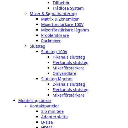
Tillbehör
Trådlösa System
Mixer & Signalhantering
Matrix & Zonemixer
Mixerförstärkare 100V
Mixerförstärkare lågohm
Problemlösare
Rackmixer
Slutsteg
Slutsteg 100V
1-kanals slutsteg
Flerkanals slutsteg
Mixerförstärkare
Omvandlare
Slutsteg lågohm
2-kanals slutsteg
Flerkanals slutsteg
Mixerförstärkare
Monteringsboxar
Kontaktpaneler
3.5 minitele
Adapterplatta
D-size
HDMI