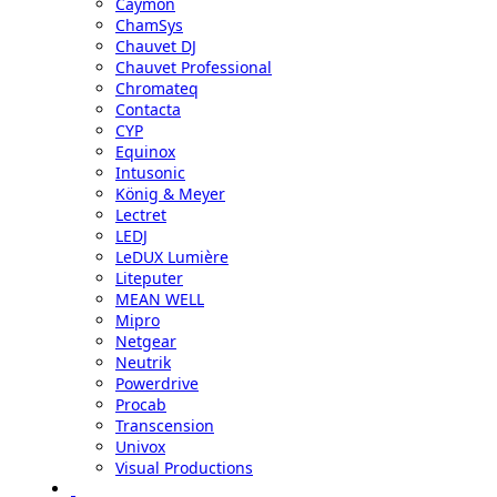
Caymon
ChamSys
Chauvet DJ
Chauvet Professional
Chromateq
Contacta
CYP
Equinox
Intusonic
König & Meyer
Lectret
LEDJ
LeDUX Lumière
Liteputer
MEAN WELL
Mipro
Netgear
Neutrik
Powerdrive
Procab
Transcension
Univox
Visual Productions