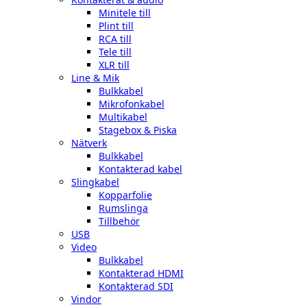
Minitele till
Plint till
RCA till
Tele till
XLR till
Line & Mik
Bulkkabel
Mikrofonkabel
Multikabel
Stagebox & Piska
Nätverk
Bulkkabel
Kontakterad kabel
Slingkabel
Kopparfolie
Rumslinga
Tillbehör
USB
Video
Bulkkabel
Kontakterad HDMI
Kontakterad SDI
Vindor