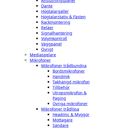
Anslutningspanel
Dante
Högtalargaller
Högtalarstativ & Fästen
Rackmontering
Reläer
Signalhantering
Volymkontroll
Väggpanel
Övrigt
Mediaspelare
Mikrofoner
Mikrofoner trådbundna
Bordsmikrofoner
Handmik
Takhängd mikrofon
Tillbehör
Utropsmikrofon &
Paging
Övriga mikrofoner
Mikrofoner trådlösa
Headmic & Myggor
Mottagare
Sändare