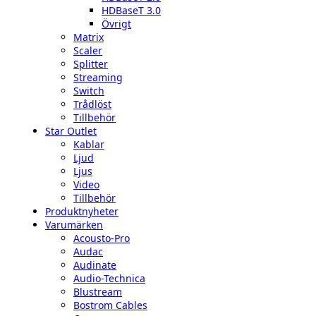
HDBaseT 3.0
Övrigt
Matrix
Scaler
Splitter
Streaming
Switch
Trådlöst
Tillbehör
Star Outlet
Kablar
Ljud
Ljus
Video
Tillbehör
Produktnyheter
Varumärken
Acousto-Pro
Audac
Audinate
Audio-Technica
Blustream
Bostrom Cables