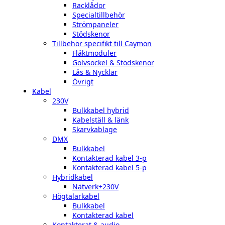
Racklådor
Specialtillbehör
Strömpaneler
Stödskenor
Tillbehör specifikt till Caymon
Fläktmoduler
Golvsockel & Stödskenor
Lås & Nycklar
Övrigt
Kabel
230V
Bulkkabel hybrid
Kabelställ & länk
Skarvkablage
DMX
Bulkkabel
Kontakterad kabel 3-p
Kontakterad kabel 5-p
Hybridkabel
Nätverk+230V
Högtalarkabel
Bulkkabel
Kontakterad kabel
Kontakterat & audio