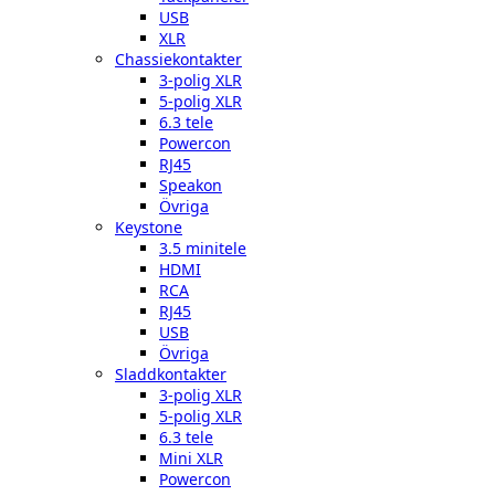
USB
XLR
Chassiekontakter
3-polig XLR
5-polig XLR
6.3 tele
Powercon
RJ45
Speakon
Övriga
Keystone
3.5 minitele
HDMI
RCA
RJ45
USB
Övriga
Sladdkontakter
3-polig XLR
5-polig XLR
6.3 tele
Mini XLR
Powercon