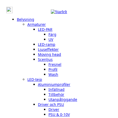
Belysning
Armaturer
LED-PAR
Färg
UV
LED-ramp
Ljuseffekter
Moving head
Scenljus
Fresnel
Profil
Wash
LED-tejp
Aluminiumprofiler
Infällnad
Tillbehör
Utanpåliggande
Driver och PSU
Driver
PSU & 0-10V