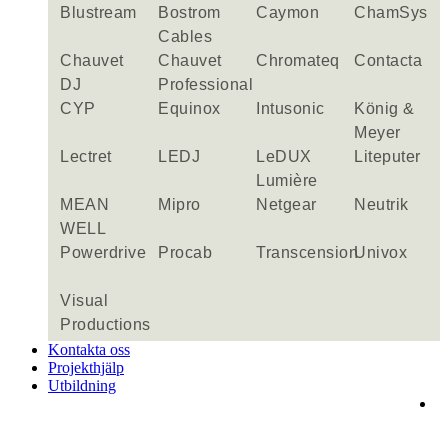
Blustream
Bostrom
Caymon
ChamSys
Cables
Chauvet
Chauvet
Chromateq
Contacta
DJ
Professional
CYP
Equinox
Intusonic
König &
Meyer
Lectret
LEDJ
LeDUX
Liteputer
Lumière
MEAN
Mipro
Netgear
Neutrik
WELL
Powerdrive
Procab
Transcension
Univox
Visual
Productions
Kontakta oss
Projekthjälp
Utbildning