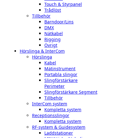
Touch & Styrpanel
Trådlöst
Tillbehör
Barndoor/Lins
DMX
Nätkabel
Rigging
Övrigt
Hörslinga & InterCom
Hörslinga
Kabel
Mätinstrument
Portabla slingor
Slingförstärkare
Perimeter
Slingförstärkare Segment
Tillbehör
InterCom system
Kompletta system
Receptionsslingor
Kompletta system
RF-system & Guidesystem
Laddstationer