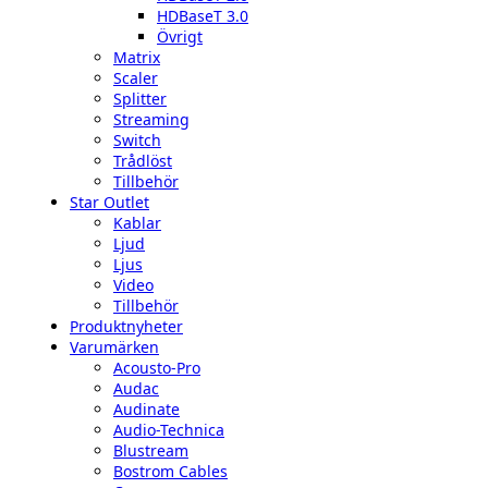
HDBaseT 3.0
Övrigt
Matrix
Scaler
Splitter
Streaming
Switch
Trådlöst
Tillbehör
Star Outlet
Kablar
Ljud
Ljus
Video
Tillbehör
Produktnyheter
Varumärken
Acousto-Pro
Audac
Audinate
Audio-Technica
Blustream
Bostrom Cables