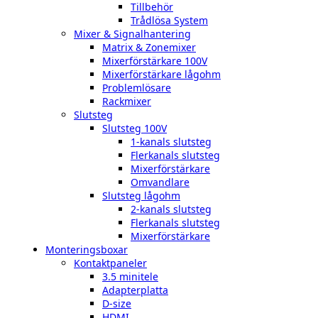
Tillbehör
Trådlösa System
Mixer & Signalhantering
Matrix & Zonemixer
Mixerförstärkare 100V
Mixerförstärkare lågohm
Problemlösare
Rackmixer
Slutsteg
Slutsteg 100V
1-kanals slutsteg
Flerkanals slutsteg
Mixerförstärkare
Omvandlare
Slutsteg lågohm
2-kanals slutsteg
Flerkanals slutsteg
Mixerförstärkare
Monteringsboxar
Kontaktpaneler
3.5 minitele
Adapterplatta
D-size
HDMI