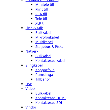
Minitele till
Plint till
RCA till
Tele till
XLR till
Line & Mik
Bulkkabel
Mikrofonkabel
Multikabel
Stagebox & Piska
Nätverk
Bulkkabel
Kontakterad kabel
Slingkabel
Kopparfolie
Rumslinga
Tillbehör
USB
Video
Bulkkabel
Kontakterad HDMI
Kontakterad SDI
Vindor