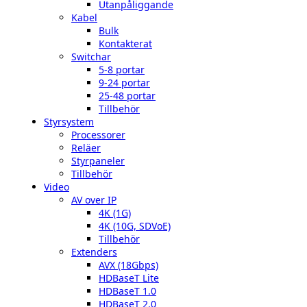
Utanpåliggande
Kabel
Bulk
Kontakterat
Switchar
5-8 portar
9-24 portar
25-48 portar
Tillbehör
Styrsystem
Processorer
Reläer
Styrpaneler
Tillbehör
Video
AV over IP
4K (1G)
4K (10G, SDVoE)
Tillbehör
Extenders
AVX (18Gbps)
HDBaseT Lite
HDBaseT 1.0
HDBaseT 2.0