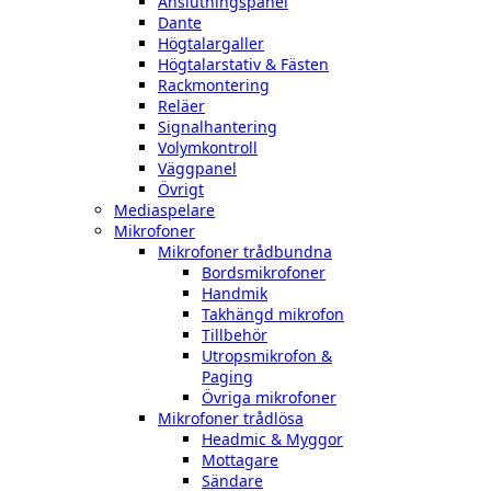
Anslutningspanel
Dante
Högtalargaller
Högtalarstativ & Fästen
Rackmontering
Reläer
Signalhantering
Volymkontroll
Väggpanel
Övrigt
Mediaspelare
Mikrofoner
Mikrofoner trådbundna
Bordsmikrofoner
Handmik
Takhängd mikrofon
Tillbehör
Utropsmikrofon &
Paging
Övriga mikrofoner
Mikrofoner trådlösa
Headmic & Myggor
Mottagare
Sändare