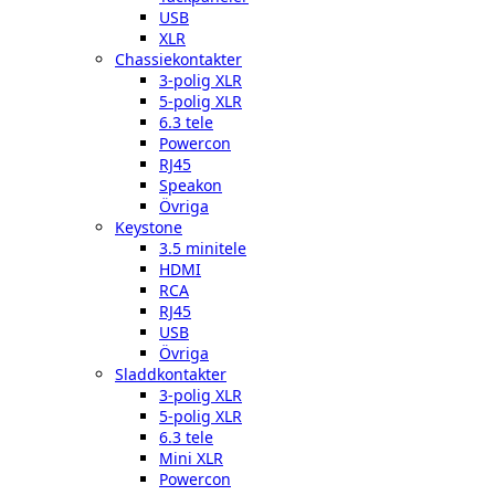
USB
XLR
Chassiekontakter
3-polig XLR
5-polig XLR
6.3 tele
Powercon
RJ45
Speakon
Övriga
Keystone
3.5 minitele
HDMI
RCA
RJ45
USB
Övriga
Sladdkontakter
3-polig XLR
5-polig XLR
6.3 tele
Mini XLR
Powercon