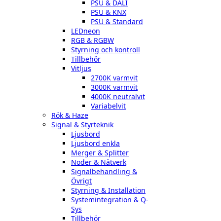
PSU & DALI
PSU & KNX
PSU & Standard
LEDneon
RGB & RGBW
Styrning och kontroll
Tillbehör
Vitljus
2700K varmvit
3000K varmvit
4000K neutralvit
Variabelvit
Rök & Haze
Signal & Styrteknik
Ljusbord
Ljusbord enkla
Merger & Splitter
Noder & Nätverk
Signalbehandling &
Övrigt
Styrning & Installation
Systemintegration & Q-
Sys
Tillbehör