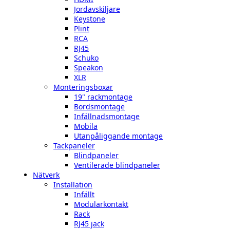
Jordavskiljare
Keystone
Plint
RCA
RJ45
Schuko
Speakon
XLR
Monteringsboxar
19" rackmontage
Bordsmontage
Infällnadsmontage
Mobila
Utanpåliggande montage
Täckpaneler
Blindpaneler
Ventilerade blindpaneler
Nätverk
Installation
Infällt
Modularkontakt
Rack
RJ45 jack