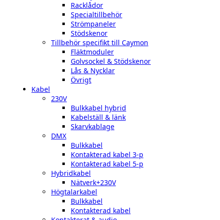
Racklådor
Specialtillbehör
Strömpaneler
Stödskenor
Tillbehör specifikt till Caymon
Fläktmoduler
Golvsockel & Stödskenor
Lås & Nycklar
Övrigt
Kabel
230V
Bulkkabel hybrid
Kabelställ & länk
Skarvkablage
DMX
Bulkkabel
Kontakterad kabel 3-p
Kontakterad kabel 5-p
Hybridkabel
Nätverk+230V
Högtalarkabel
Bulkkabel
Kontakterad kabel
Kontakterat & audio