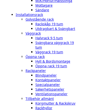
MIK/Hörlur/Halsslinga
Mottagare
Sändare
Installationsrack
Golvstående rack
Rackskåp 19 tum
Utdragbart & Svängbart
Väggrack
Halvrack 9,5 tum
Svängbara väggrack 19
tum
Väggrack 19 tum
Öppna rack
Hyll & Bordsmontage
Öppna rack 19 tum
Rackpaneler
Blindpaneler
Kontaktpaneler
Specialpaneler
Säkerhetspaneler
Ventilationspaneler
Tillbehör allmänt
Korgmutter & Rackskruv
Rackhyllor