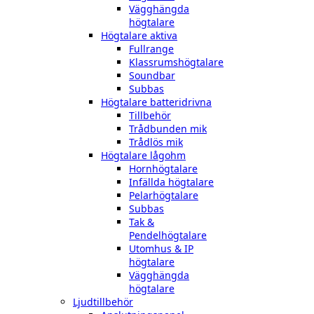
Vägghängda
högtalare
Högtalare aktiva
Fullrange
Klassrumshögtalare
Soundbar
Subbas
Högtalare batteridrivna
Tillbehör
Trådbunden mik
Trådlös mik
Högtalare lågohm
Hornhögtalare
Infällda högtalare
Pelarhögtalare
Subbas
Tak &
Pendelhögtalare
Utomhus & IP
högtalare
Vägghängda
högtalare
Ljudtillbehör