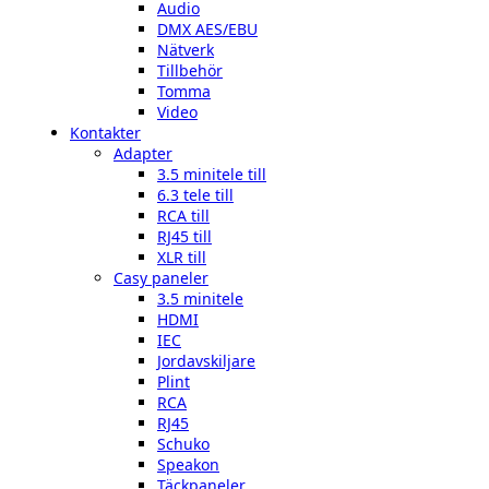
Audio
DMX AES/EBU
Nätverk
Tillbehör
Tomma
Video
Kontakter
Adapter
3.5 minitele till
6.3 tele till
RCA till
RJ45 till
XLR till
Casy paneler
3.5 minitele
HDMI
IEC
Jordavskiljare
Plint
RCA
RJ45
Schuko
Speakon
Täckpaneler