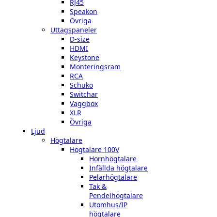
RJ45
Speakon
Övriga
Uttagspaneler
D-size
HDMI
Keystone
Monteringsram
RCA
Schuko
Switchar
Väggbox
XLR
Övriga
Ljud
Högtalare
Högtalare 100V
Hornhögtalare
Infällda högtalare
Pelarhögtalare
Tak &
Pendelhögtalare
Utomhus/IP
högtalare