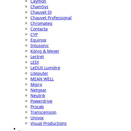
Caymon
ChamSys
Chauvet DJ
Chauvet Professional
Chromateq
Contacta
CYP
Equinox
Intusonic
König & Meyer
Lectret
LEDJ
LeDUX Lumière
Liteputer
MEAN WELL
Mipro
Netgear
Neutrik
Powerdrive
Procab
Transcension
Univox
Visual Productions