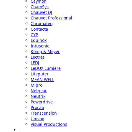
Caymon
ChamSys
Chauvet DJ
Chauvet Professional
Chromateq
Contacta
CYP
Equinox
Intusonic
König & Meyer
Lectret
LEDJ
LeDUX Lumière
Liteputer
MEAN WELL
Mipro
Netgear
Neutrik
Powerdrive
Procab
Transcension
Univox
Visual Productions