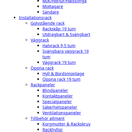
MIK/Hörlur/Halsslinga
Mottagare
Sändare
Installationsrack
Golvstående rack
Rackskåp 19 tum
Utdragbart & Svängbart
Väggrack
Halvrack 9,5 tum
Svängbara väggrack 19
tum
Väggrack 19 tum
Öppna rack
Hyll & Bordsmontage
Öppna rack 19 tum
Rackpaneler
Blindpaneler
Kontaktpaneler
Specialpaneler
Säkerhetspaneler
Ventilationspaneler
Tillbehör allmänt
Korgmutter & Rackskruv
Rackhyllor