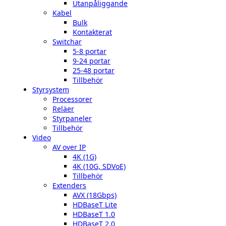
Utanpåliggande
Kabel
Bulk
Kontakterat
Switchar
5-8 portar
9-24 portar
25-48 portar
Tillbehör
Styrsystem
Processorer
Reläer
Styrpaneler
Tillbehör
Video
AV over IP
4K (1G)
4K (10G, SDVoE)
Tillbehör
Extenders
AVX (18Gbps)
HDBaseT Lite
HDBaseT 1.0
HDBaseT 2.0