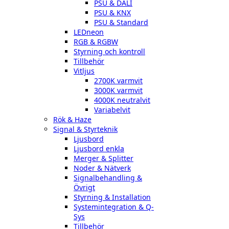
PSU & DALI
PSU & KNX
PSU & Standard
LEDneon
RGB & RGBW
Styrning och kontroll
Tillbehör
Vitljus
2700K varmvit
3000K varmvit
4000K neutralvit
Variabelvit
Rök & Haze
Signal & Styrteknik
Ljusbord
Ljusbord enkla
Merger & Splitter
Noder & Nätverk
Signalbehandling &
Övrigt
Styrning & Installation
Systemintegration & Q-
Sys
Tillbehör