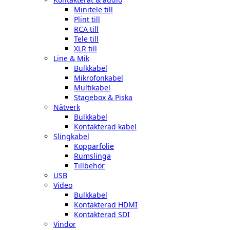
Minitele till
Plint till
RCA till
Tele till
XLR till
Line & Mik
Bulkkabel
Mikrofonkabel
Multikabel
Stagebox & Piska
Nätverk
Bulkkabel
Kontakterad kabel
Slingkabel
Kopparfolie
Rumslinga
Tillbehör
USB
Video
Bulkkabel
Kontakterad HDMI
Kontakterad SDI
Vindor