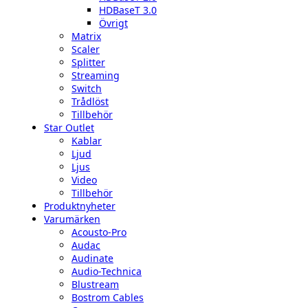
HDBaseT 3.0
Övrigt
Matrix
Scaler
Splitter
Streaming
Switch
Trådlöst
Tillbehör
Star Outlet
Kablar
Ljud
Ljus
Video
Tillbehör
Produktnyheter
Varumärken
Acousto-Pro
Audac
Audinate
Audio-Technica
Blustream
Bostrom Cables