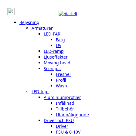
Belysning
Armaturer
LED-PAR
Färg
UV
LED-ramp
Ljuseffekter
Moving head
Scenljus
Fresnel
Profil
Wash
LED-tejp
Aluminiumprofiler
Infällnad
Tillbehör
Utanpåliggande
Driver och PSU
Driver
PSU & 0-10V