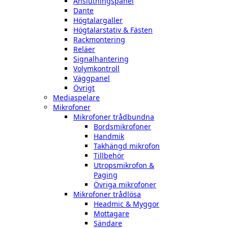
Anslutningspanel
Dante
Högtalargaller
Högtalarstativ & Fästen
Rackmontering
Reläer
Signalhantering
Volymkontroll
Väggpanel
Övrigt
Mediaspelare
Mikrofoner
Mikrofoner trådbundna
Bordsmikrofoner
Handmik
Takhängd mikrofon
Tillbehör
Utropsmikrofon &
Paging
Övriga mikrofoner
Mikrofoner trådlösa
Headmic & Myggor
Mottagare
Sändare