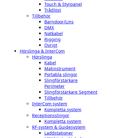
Touch & Styrpanel
Trådlöst
Tillbehör
Barndoor/Lins
DMX
Nätkabel
Rigging
Övrigt
Hörslinga & InterCom
Hörslinga
Kabel
Mätinstrument
Portabla slingor
Slingförstärkare
Perimeter
Slingförstärkare Segment
Tillbehör
InterCom system
Kompletta system
Receptionsslingor
Kompletta system
RF-system & Guidesystem
Laddstationer