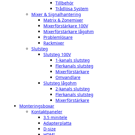
Tillbehör
Trådlösa System
Mixer & Signalhantering
Matrix & Zonemixer
Mixerförstärkare 100V
Mixerförstärkare lågohm
Problemlösare
Rackmixer
Slutsteg
Slutsteg 100V
1-kanals slutsteg
Flerkanals slutsteg
Mixerförstärkare
Omvandlare
Slutsteg lågohm
2-kanals slutsteg
Flerkanals slutsteg
Mixerförstärkare
Monteringsboxar
Kontaktpaneler
3.5 minitele
Adapterplatta
D-size
HDMI