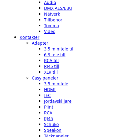
Audio
DMX AES/EBU
Nätverk
Tillbehör
Tomma
Video
Kontakter
Adapter
3.5 minitele till
6.3 tele till
RCA till
RJ45 till
XLR till
Casy paneler
3.5 minitele
HDMI
IEC
Jordavskiljare
Plint
RCA
RJ45
Schuko
Speakon
Täckpaneler