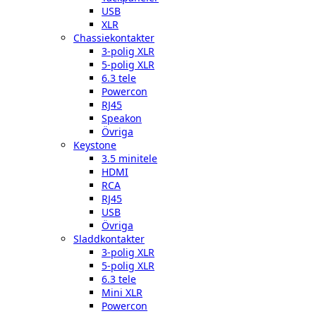
USB
XLR
Chassiekontakter
3-polig XLR
5-polig XLR
6.3 tele
Powercon
RJ45
Speakon
Övriga
Keystone
3.5 minitele
HDMI
RCA
RJ45
USB
Övriga
Sladdkontakter
3-polig XLR
5-polig XLR
6.3 tele
Mini XLR
Powercon