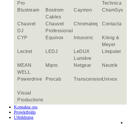
Pro
Technica
Blustream
Bostrom
Caymon
ChamSys
Cables
Chauvet
Chauvet
Chromateq
Contacta
DJ
Professional
CYP
Equinox
Intusonic
König &
Meyer
Lectret
LEDJ
LeDUX
Liteputer
Lumière
MEAN
Mipro
Netgear
Neutrik
WELL
Powerdrive
Procab
Transcension
Univox
Visual
Productions
Kontakta oss
Projekthjälp
Utbildning