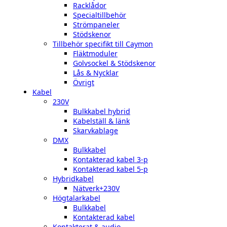
Racklådor
Specialtillbehör
Strömpaneler
Stödskenor
Tillbehör specifikt till Caymon
Fläktmoduler
Golvsockel & Stödskenor
Lås & Nycklar
Övrigt
Kabel
230V
Bulkkabel hybrid
Kabelställ & länk
Skarvkablage
DMX
Bulkkabel
Kontakterad kabel 3-p
Kontakterad kabel 5-p
Hybridkabel
Nätverk+230V
Högtalarkabel
Bulkkabel
Kontakterad kabel
Kontakterat & audio