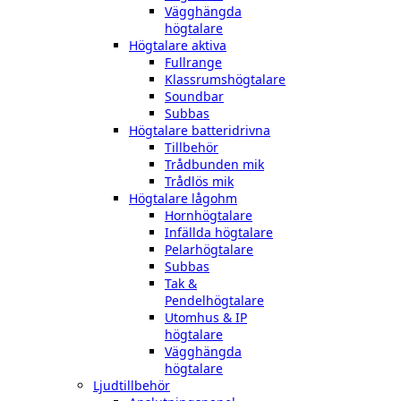
Vägghängda
högtalare
Högtalare aktiva
Fullrange
Klassrumshögtalare
Soundbar
Subbas
Högtalare batteridrivna
Tillbehör
Trådbunden mik
Trådlös mik
Högtalare lågohm
Hornhögtalare
Infällda högtalare
Pelarhögtalare
Subbas
Tak &
Pendelhögtalare
Utomhus & IP
högtalare
Vägghängda
högtalare
Ljudtillbehör