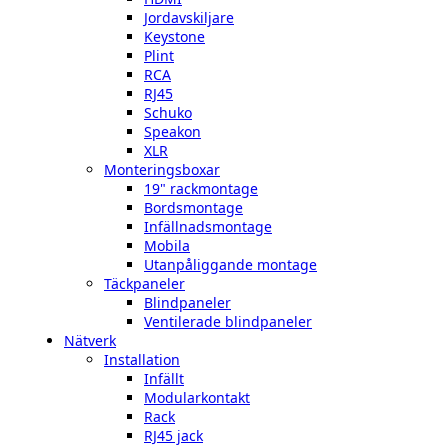
Jordavskiljare
Keystone
Plint
RCA
RJ45
Schuko
Speakon
XLR
Monteringsboxar
19" rackmontage
Bordsmontage
Infällnadsmontage
Mobila
Utanpåliggande montage
Täckpaneler
Blindpaneler
Ventilerade blindpaneler
Nätverk
Installation
Infällt
Modularkontakt
Rack
RJ45 jack