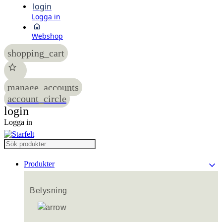
login
Logga in
home
Webshop
shopping_cart
star
manage_accounts
account_circle
login
Logga in
keyboard_arrow_down
Produkter
Belysning