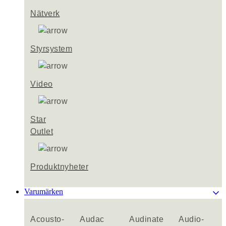
Nätverk
Styrsystem
Video
Star
Outlet
Produktnyheter
keyboard_arrow_down
Varumärken
Acousto-
Audac
Audinate
Audio-