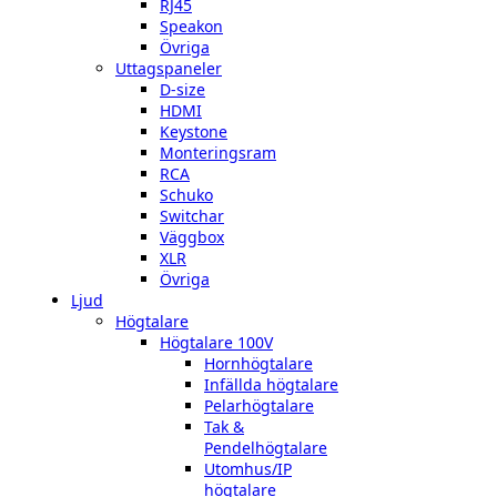
RJ45
Speakon
Övriga
Uttagspaneler
D-size
HDMI
Keystone
Monteringsram
RCA
Schuko
Switchar
Väggbox
XLR
Övriga
Ljud
Högtalare
Högtalare 100V
Hornhögtalare
Infällda högtalare
Pelarhögtalare
Tak &
Pendelhögtalare
Utomhus/IP
högtalare