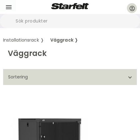
account_circle
Installationsrack ❭
Väggrack ❭
Väggrack
Sortering