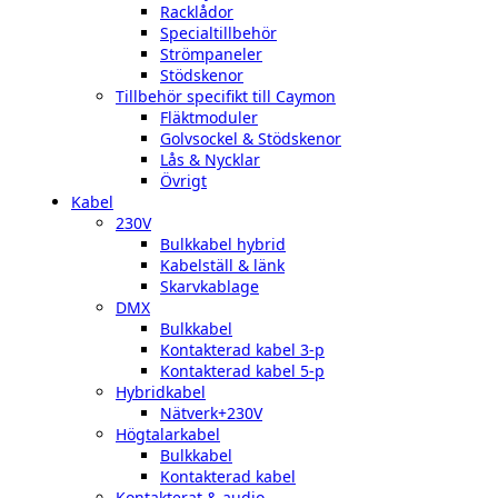
Racklådor
Specialtillbehör
Strömpaneler
Stödskenor
Tillbehör specifikt till Caymon
Fläktmoduler
Golvsockel & Stödskenor
Lås & Nycklar
Övrigt
Kabel
230V
Bulkkabel hybrid
Kabelställ & länk
Skarvkablage
DMX
Bulkkabel
Kontakterad kabel 3-p
Kontakterad kabel 5-p
Hybridkabel
Nätverk+230V
Högtalarkabel
Bulkkabel
Kontakterad kabel
Kontakterat & audio