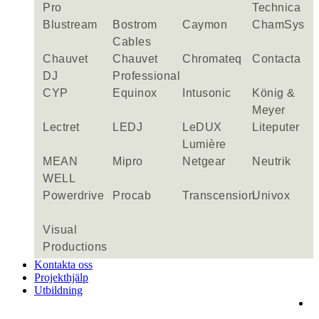
Pro
Technica
Blustream
Bostrom
Caymon
ChamSys
Cables
Chauvet
Chauvet
Chromateq
Contacta
DJ
Professional
CYP
Equinox
Intusonic
König &
Meyer
Lectret
LEDJ
LeDUX
Liteputer
Lumière
MEAN
Mipro
Netgear
Neutrik
WELL
Powerdrive
Procab
Transcension
Univox
Visual
Productions
Kontakta oss
Projekthjälp
Utbildning