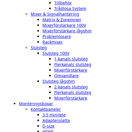
Tillbehör
Trådlösa System
Mixer & Signalhantering
Matrix & Zonemixer
Mixerförstärkare 100V
Mixerförstärkare lågohm
Problemlösare
Rackmixer
Slutsteg
Slutsteg 100V
1-kanals slutsteg
Flerkanals slutsteg
Mixerförstärkare
Omvandlare
Slutsteg lågohm
2-kanals slutsteg
Flerkanals slutsteg
Mixerförstärkare
Monteringsboxar
Kontaktpaneler
3.5 minitele
Adapterplatta
D-size
HDMI