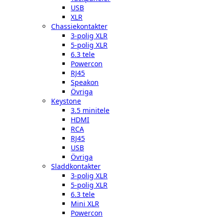
USB
XLR
Chassiekontakter
3-polig XLR
5-polig XLR
6.3 tele
Powercon
RJ45
Speakon
Övriga
Keystone
3.5 minitele
HDMI
RCA
RJ45
USB
Övriga
Sladdkontakter
3-polig XLR
5-polig XLR
6.3 tele
Mini XLR
Powercon