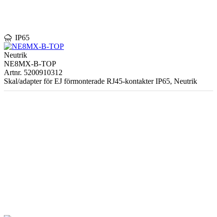
rainy
IP65
Neutrik
NE8MX-B-TOP
Artnr. 5200910312
Skal/adapter för EJ förmonterade RJ45-kontakter IP65, Neutrik