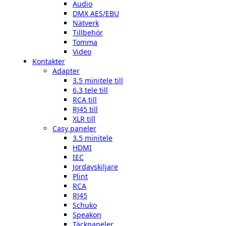
Audio
DMX AES/EBU
Nätverk
Tillbehör
Tomma
Video
Kontakter
Adapter
3.5 minitele till
6.3 tele till
RCA till
RJ45 till
XLR till
Casy paneler
3.5 minitele
HDMI
IEC
Jordavskiljare
Plint
RCA
RJ45
Schuko
Speakon
Täckpaneler