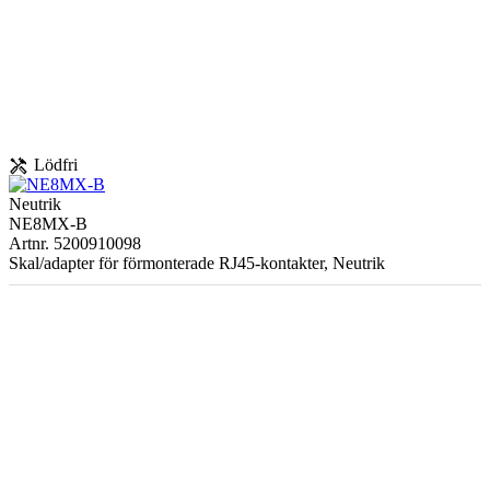
handyman
Lödfri
Neutrik
NE8MX-B
Artnr. 5200910098
Skal/adapter för förmonterade RJ45-kontakter, Neutrik