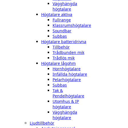
Vägghängda
högtalare
Högtalare aktiva
Fullrange
Klassrumshögtalare
Soundbar
Subbas
Högtalare batteridrivna
Tillbehör
Trådbunden mik
Trådlös mik
Högtalare lågohm
Hornhögtalare
Infällda högtalare
Pelarhögtalare
Subbas
Tak &
Pendelhögtalare
Utomhus & IP
högtalare
Vägghängda
högtalare
Ljudtillbehör