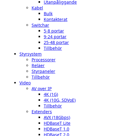
Utanpåliggande
Kabel
Bulk
Kontakterat
Switchar
5-8 portar
9-24 portar
25-48 portar
Tillbehör
Styrsystem
Processorer
Reläer
Styrpaneler
Tillbehör
Video
AV over IP
4K (1G)
4K (10G, SDVoE)
Tillbehör
Extenders
AVX (18Gbps)
HDBaseT Lite
HDBaseT 1.0
HDBaseT 2.0