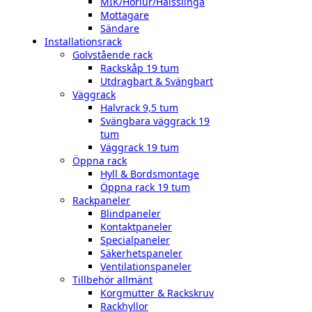
MIK/Hörlur/Halsslinga
Mottagare
Sändare
Installationsrack
Golvstående rack
Rackskåp 19 tum
Utdragbart & Svängbart
Väggrack
Halvrack 9,5 tum
Svängbara väggrack 19
tum
Väggrack 19 tum
Öppna rack
Hyll & Bordsmontage
Öppna rack 19 tum
Rackpaneler
Blindpaneler
Kontaktpaneler
Specialpaneler
Säkerhetspaneler
Ventilationspaneler
Tillbehör allmänt
Korgmutter & Rackskruv
Rackhyllor