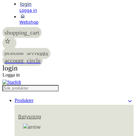
login
Logga in
home
Webshop
shopping_cart
star
manage_accounts
account_circle
login
Logga in
keyboard_arrow_down
Produkter
Belysning