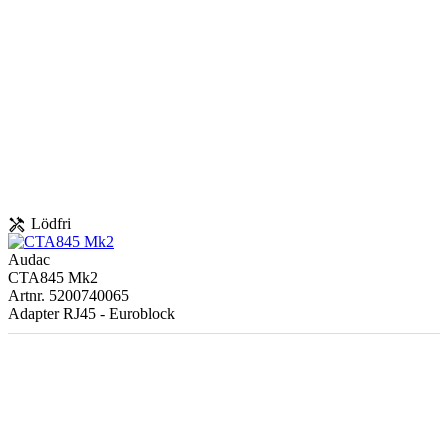
handyman
Lödfri
Audac
CTA845 Mk2
Artnr. 5200740065
Adapter RJ45 - Euroblock