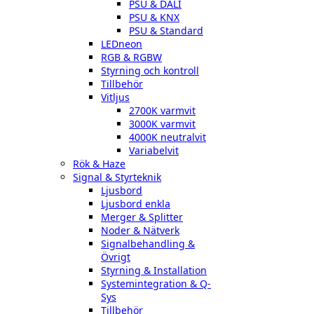
PSU & DALI
PSU & KNX
PSU & Standard
LEDneon
RGB & RGBW
Styrning och kontroll
Tillbehör
Vitljus
2700K varmvit
3000K varmvit
4000K neutralvit
Variabelvit
Rök & Haze
Signal & Styrteknik
Ljusbord
Ljusbord enkla
Merger & Splitter
Noder & Nätverk
Signalbehandling &
Övrigt
Styrning & Installation
Systemintegration & Q-
Sys
Tillbehör