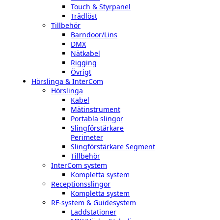
Touch & Styrpanel
Trådlöst
Tillbehör
Barndoor/Lins
DMX
Nätkabel
Rigging
Övrigt
Hörslinga & InterCom
Hörslinga
Kabel
Mätinstrument
Portabla slingor
Slingförstärkare
Perimeter
Slingförstärkare Segment
Tillbehör
InterCom system
Kompletta system
Receptionsslingor
Kompletta system
RF-system & Guidesystem
Laddstationer