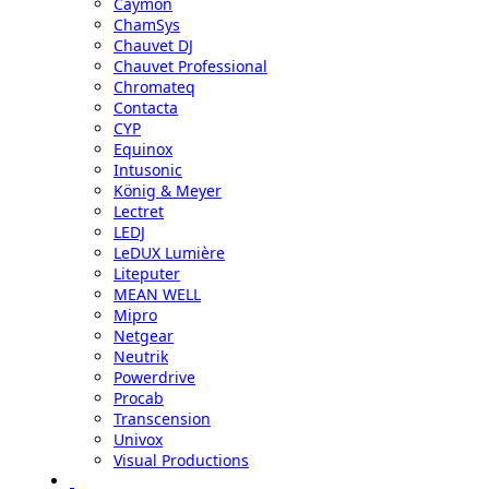
Caymon
ChamSys
Chauvet DJ
Chauvet Professional
Chromateq
Contacta
CYP
Equinox
Intusonic
König & Meyer
Lectret
LEDJ
LeDUX Lumière
Liteputer
MEAN WELL
Mipro
Netgear
Neutrik
Powerdrive
Procab
Transcension
Univox
Visual Productions