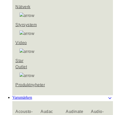
Nätverk
Styrsystem
Video
Star
Outlet
Produktnyheter
keyboard_arrow_down
Varumärken
Acousto-
Audac
Audinate
Audio-