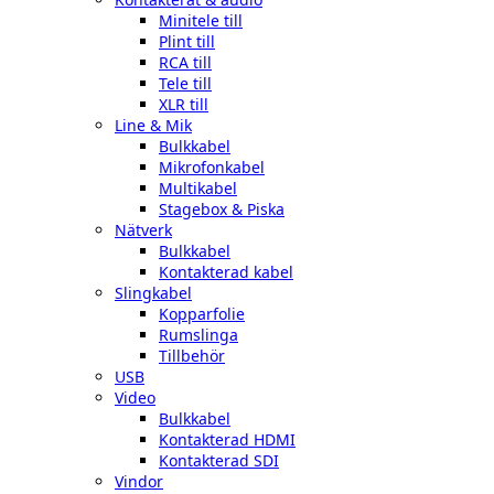
Minitele till
Plint till
RCA till
Tele till
XLR till
Line & Mik
Bulkkabel
Mikrofonkabel
Multikabel
Stagebox & Piska
Nätverk
Bulkkabel
Kontakterad kabel
Slingkabel
Kopparfolie
Rumslinga
Tillbehör
USB
Video
Bulkkabel
Kontakterad HDMI
Kontakterad SDI
Vindor