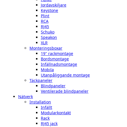
Jordavskiljare
Keystone
Plint
RCA
RJ45
Schuko
Speakon
XLR
Monteringsboxar
19" rackmontage
Bordsmontage
Infällnadsmontage
Mobila
Utanpåliggande montage
Täckpaneler
Blindpaneler
Ventilerade blindpaneler
Nätverk
Installation
Infällt
Modularkontakt
Rack
RJ45 jack