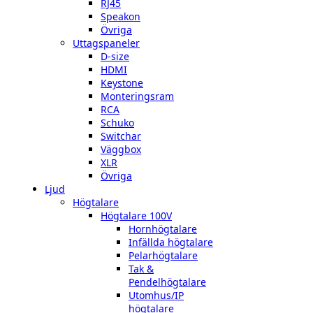
RJ45
Speakon
Övriga
Uttagspaneler
D-size
HDMI
Keystone
Monteringsram
RCA
Schuko
Switchar
Väggbox
XLR
Övriga
Ljud
Högtalare
Högtalare 100V
Hornhögtalare
Infällda högtalare
Pelarhögtalare
Tak &
Pendelhögtalare
Utomhus/IP
högtalare