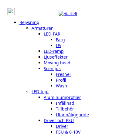
Belysning
Armaturer
LED-PAR
Färg
UV
LED-ramp
Ljuseffekter
Moving head
Scenljus
Fresnel
Profil
Wash
LED-tejp
Aluminiumprofiler
Infällnad
Tillbehör
Utanpåliggande
Driver och PSU
Driver
PSU & 0-10V