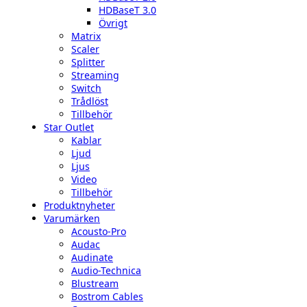
HDBaseT 3.0
Övrigt
Matrix
Scaler
Splitter
Streaming
Switch
Trådlöst
Tillbehör
Star Outlet
Kablar
Ljud
Ljus
Video
Tillbehör
Produktnyheter
Varumärken
Acousto-Pro
Audac
Audinate
Audio-Technica
Blustream
Bostrom Cables