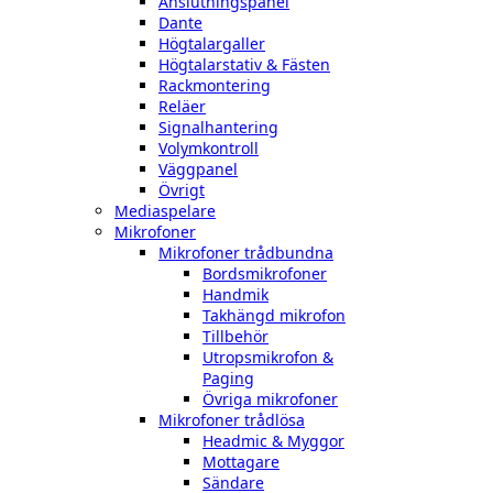
Anslutningspanel
Dante
Högtalargaller
Högtalarstativ & Fästen
Rackmontering
Reläer
Signalhantering
Volymkontroll
Väggpanel
Övrigt
Mediaspelare
Mikrofoner
Mikrofoner trådbundna
Bordsmikrofoner
Handmik
Takhängd mikrofon
Tillbehör
Utropsmikrofon &
Paging
Övriga mikrofoner
Mikrofoner trådlösa
Headmic & Myggor
Mottagare
Sändare