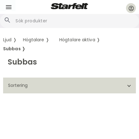
account_circle
Ljud ❭
Högtalare ❭
Högtalare aktiva ❭
Subbas ❭
Subbas
Sortering