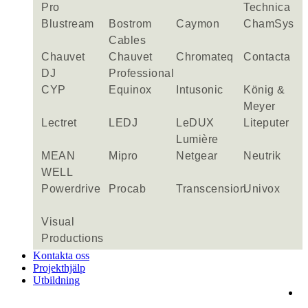
Pro
Technica
Blustream
Bostrom
Caymon
ChamSys
Cables
Chauvet
Chauvet
Chromateq
Contacta
DJ
Professional
CYP
Equinox
Intusonic
König &
Meyer
Lectret
LEDJ
LeDUX
Liteputer
Lumière
MEAN
Mipro
Netgear
Neutrik
WELL
Powerdrive
Procab
Transcension
Univox
Visual
Productions
Kontakta oss
Projekthjälp
Utbildning