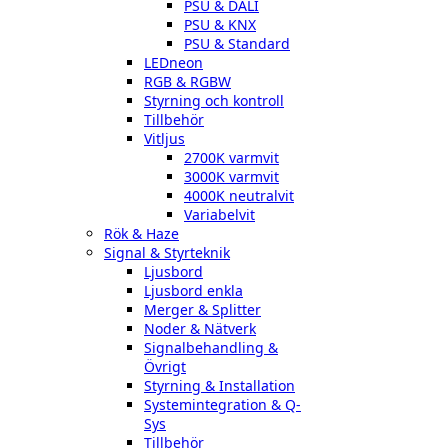
PSU & DALI
PSU & KNX
PSU & Standard
LEDneon
RGB & RGBW
Styrning och kontroll
Tillbehör
Vitljus
2700K varmvit
3000K varmvit
4000K neutralvit
Variabelvit
Rök & Haze
Signal & Styrteknik
Ljusbord
Ljusbord enkla
Merger & Splitter
Noder & Nätverk
Signalbehandling &
Övrigt
Styrning & Installation
Systemintegration & Q-
Sys
Tillbehör