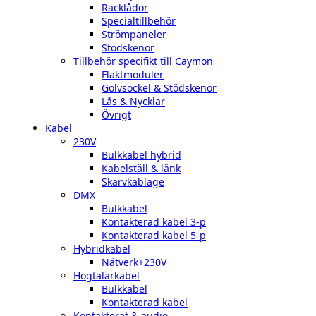
Racklådor
Specialtillbehör
Strömpaneler
Stödskenor
Tillbehör specifikt till Caymon
Fläktmoduler
Golvsockel & Stödskenor
Lås & Nycklar
Övrigt
Kabel
230V
Bulkkabel hybrid
Kabelställ & länk
Skarvkablage
DMX
Bulkkabel
Kontakterad kabel 3-p
Kontakterad kabel 5-p
Hybridkabel
Nätverk+230V
Högtalarkabel
Bulkkabel
Kontakterad kabel
Kontakterat & audio