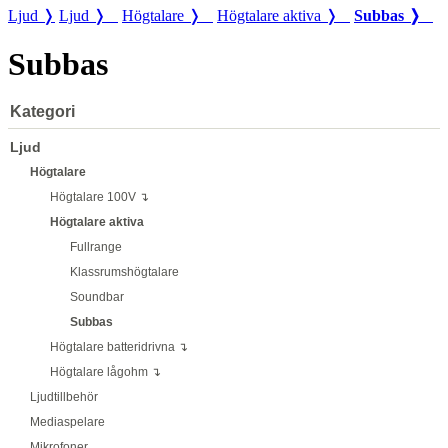
Ljud ❭
Ljud ❭
Högtalare ❭
Högtalare aktiva ❭
Subbas ❭
Subbas
Kategori
Ljud
Högtalare
Högtalare 100V ↴
Högtalare aktiva
Fullrange
Klassrumshögtalare
Soundbar
Subbas
Högtalare batteridrivna ↴
Högtalare lågohm ↴
Ljudtillbehör
Mediaspelare
Mikrofoner