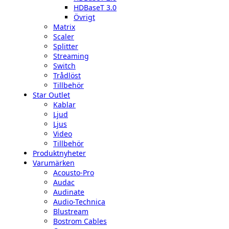
HDBaseT 3.0
Övrigt
Matrix
Scaler
Splitter
Streaming
Switch
Trådlöst
Tillbehör
Star Outlet
Kablar
Ljud
Ljus
Video
Tillbehör
Produktnyheter
Varumärken
Acousto-Pro
Audac
Audinate
Audio-Technica
Blustream
Bostrom Cables