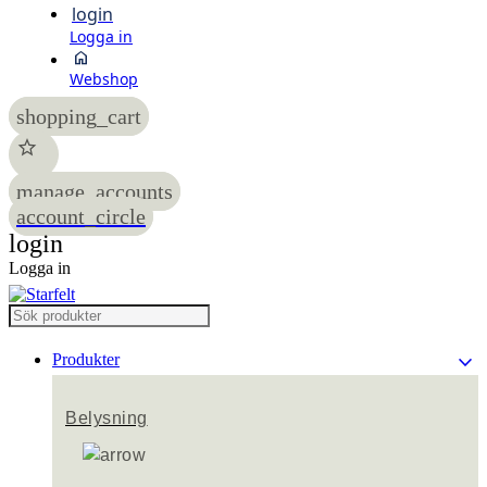
login
Logga in
home
Webshop
shopping_cart
star
manage_accounts
account_circle
login
Logga in
keyboard_arrow_down
Produkter
Belysning