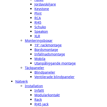
Jordavskiljare
Keystone
Plint
RCA
RJ45
Schuko
Speakon
XLR
Monteringsboxar
19" rackmontage
Bordsmontage
Infällnadsmontage
Mobila
Utanpåliggande montage
Täckpaneler
Blindpaneler
Ventilerade blindpaneler
Nätverk
Installation
Infällt
Modularkontakt
Rack
RJ45 jack