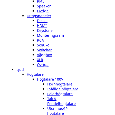
RJ45
Speakon
Övriga
Uttagspaneler
D-size
HDMI
Keystone
Monteringsram
RCA
Schuko
Switchar
Väggbox
XLR
Övriga
Ljud
Högtalare
Högtalare 100V
Hornhögtalare
Infällda högtalare
Pelarhögtalare
Tak &
Pendelhögtalare
Utomhus/IP
högtalare