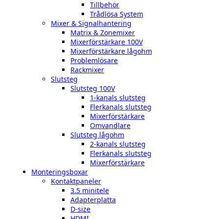
Tillbehör
Trådlösa System
Mixer & Signalhantering
Matrix & Zonemixer
Mixerförstärkare 100V
Mixerförstärkare lågohm
Problemlösare
Rackmixer
Slutsteg
Slutsteg 100V
1-kanals slutsteg
Flerkanals slutsteg
Mixerförstärkare
Omvandlare
Slutsteg lågohm
2-kanals slutsteg
Flerkanals slutsteg
Mixerförstärkare
Monteringsboxar
Kontaktpaneler
3.5 minitele
Adapterplatta
D-size
HDMI