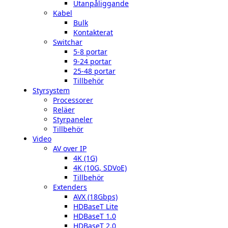
Utanpåliggande
Kabel
Bulk
Kontakterat
Switchar
5-8 portar
9-24 portar
25-48 portar
Tillbehör
Styrsystem
Processorer
Reläer
Styrpaneler
Tillbehör
Video
AV over IP
4K (1G)
4K (10G, SDVoE)
Tillbehör
Extenders
AVX (18Gbps)
HDBaseT Lite
HDBaseT 1.0
HDBaseT 2.0