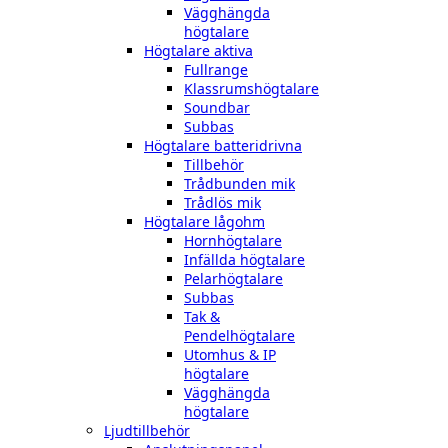
Vägghängda
högtalare
Högtalare aktiva
Fullrange
Klassrumshögtalare
Soundbar
Subbas
Högtalare batteridrivna
Tillbehör
Trådbunden mik
Trådlös mik
Högtalare lågohm
Hornhögtalare
Infällda högtalare
Pelarhögtalare
Subbas
Tak &
Pendelhögtalare
Utomhus & IP
högtalare
Vägghängda
högtalare
Ljudtillbehör