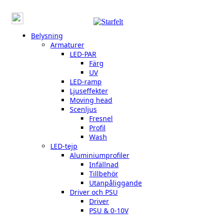
Belysning
Armaturer
LED-PAR
Färg
UV
LED-ramp
Ljuseffekter
Moving head
Scenljus
Fresnel
Profil
Wash
LED-tejp
Aluminiumprofiler
Infällnad
Tillbehör
Utanpåliggande
Driver och PSU
Driver
PSU & 0-10V