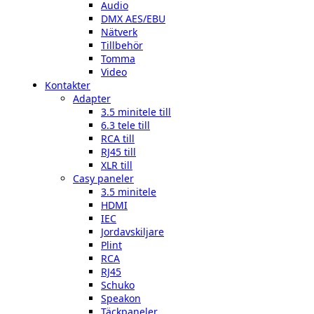
Audio
DMX AES/EBU
Nätverk
Tillbehör
Tomma
Video
Kontakter
Adapter
3.5 minitele till
6.3 tele till
RCA till
RJ45 till
XLR till
Casy paneler
3.5 minitele
HDMI
IEC
Jordavskiljare
Plint
RCA
RJ45
Schuko
Speakon
Täckpaneler