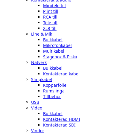
Minitele till
Plint till
RCA till
Tele till
XLR till
Line & Mik
Bulkkabel
Mikrofonkabel
Multikabel
Stagebox & Piska
Nätverk
Bulkkabel
Kontakterad kabel
Slingkabel
Kopparfolie
Rumslinga
Tillbehör
USB
Video
Bulkkabel
Kontakterad HDMI
Kontakterad SDI
Vindor