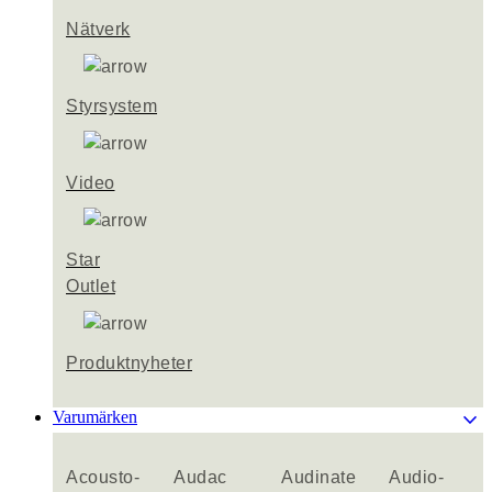
Nätverk
Styrsystem
Video
Star
Outlet
Produktnyheter
keyboard_arrow_down
Varumärken
Acousto-
Audac
Audinate
Audio-