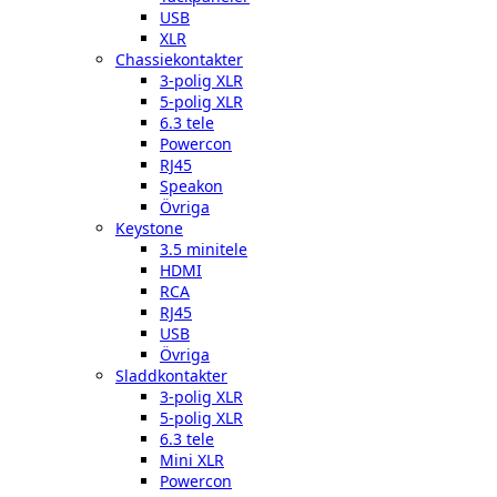
USB
XLR
Chassiekontakter
3-polig XLR
5-polig XLR
6.3 tele
Powercon
RJ45
Speakon
Övriga
Keystone
3.5 minitele
HDMI
RCA
RJ45
USB
Övriga
Sladdkontakter
3-polig XLR
5-polig XLR
6.3 tele
Mini XLR
Powercon