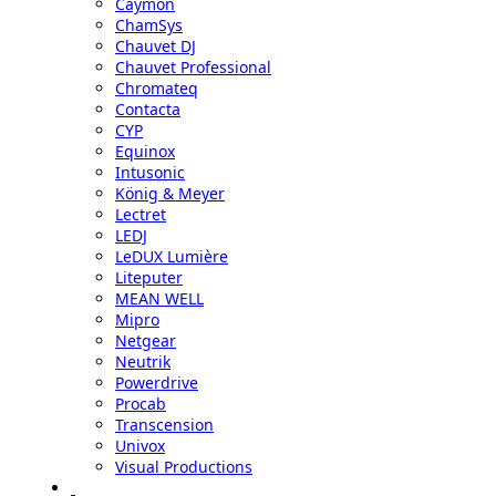
Caymon
ChamSys
Chauvet DJ
Chauvet Professional
Chromateq
Contacta
CYP
Equinox
Intusonic
König & Meyer
Lectret
LEDJ
LeDUX Lumière
Liteputer
MEAN WELL
Mipro
Netgear
Neutrik
Powerdrive
Procab
Transcension
Univox
Visual Productions