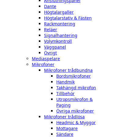
Anslutningspanel
Dante
Högtalargaller
Högtalarstativ & Fästen
Rackmontering
Reläer
Signalhantering
Volymkontroll
Väggpanel
Övrigt
Mediaspelare
Mikrofoner
Mikrofoner trådbundna
Bordsmikrofoner
Handmik
Takhängd mikrofon
Tillbehör
Utropsmikrofon &
Paging
Övriga mikrofoner
Mikrofoner trådlösa
Headmic & Myggor
Mottagare
Sändare