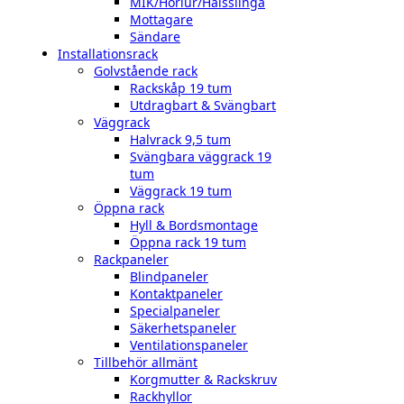
MIK/Hörlur/Halsslinga
Mottagare
Sändare
Installationsrack
Golvstående rack
Rackskåp 19 tum
Utdragbart & Svängbart
Väggrack
Halvrack 9,5 tum
Svängbara väggrack 19
tum
Väggrack 19 tum
Öppna rack
Hyll & Bordsmontage
Öppna rack 19 tum
Rackpaneler
Blindpaneler
Kontaktpaneler
Specialpaneler
Säkerhetspaneler
Ventilationspaneler
Tillbehör allmänt
Korgmutter & Rackskruv
Rackhyllor