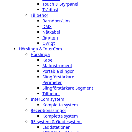
Touch & Styrpanel
Trådlöst
Tillbehör
Barndoor/Lins
DMX
Nätkabel
Rigging
Övrigt
Hörslinga & InterCom
Hörslinga
Kabel
Mätinstrument
Portabla slingor
Slingförstärkare
Perimeter
Slingförstärkare Segment
Tillbehör
InterCom system
Kompletta system
Receptionsslingor
Kompletta system
RF-system & Guidesystem
Laddstationer