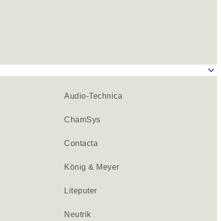
keyboard_arrow_down
Audio-Technica
ChamSys
Contacta
König & Meyer
Liteputer
Neutrik