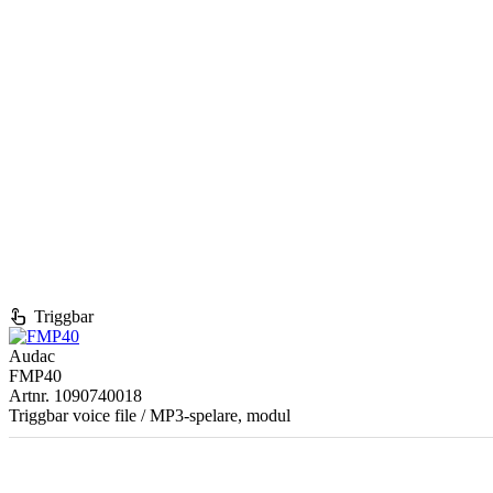
touch_app
Triggbar
Audac
FMP40
Artnr. 1090740018
Triggbar voice file / MP3-spelare, modul