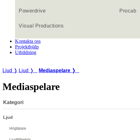
Powerdrive
Procab
Visual Productions
Kontakta oss
Projekthjälp
Utbildning
Ljud ❭
Ljud ❭
Mediaspelare ❭
Mediaspelare
Kategori
Ljud
Högtalare
Ljudtillbehör