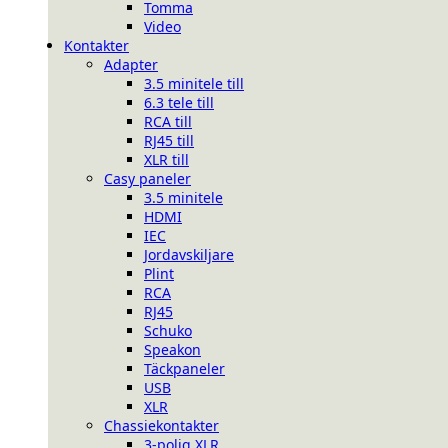
Tomma
Video
Kontakter
Adapter
3.5 minitele till
6.3 tele till
RCA till
RJ45 till
XLR till
Casy paneler
3.5 minitele
HDMI
IEC
Jordavskiljare
Plint
RCA
RJ45
Schuko
Speakon
Täckpaneler
USB
XLR
Chassiekontakter
3-polig XLR