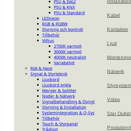
PSU & DALI
Installatio
PSU & KNX
PSU & Standard
Kabel
LEDneon
RGB & RGBW
Styrning och kontroll
Kontakter
Tillbehör
Vitljus
Ljud
2700K varmvit
3000K varmvit
4000K neutralvit
Montering
Variabelvit
Rök & Haze
Nätverk
Signal & Styrteknik
Ljusbord
Ljusbord enkla
Styrsyste
Merger & Splitter
Noder & Nätverk
Video
Signalbehandling & Övrigt
Styrning & Installation
Systemintegration & Q-Sys
Star Outlet
Tillbehör
Touch & Styrpanel
Produktny
Trådlöst