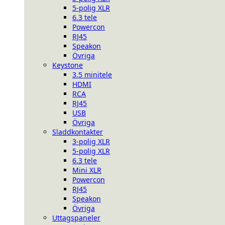
5-polig XLR
6.3 tele
Powercon
RJ45
Speakon
Övriga
Keystone
3.5 minitele
HDMI
RCA
RJ45
USB
Övriga
Sladdkontakter
3-polig XLR
5-polig XLR
6.3 tele
Mini XLR
Powercon
RJ45
Speakon
Övriga
Uttagspaneler