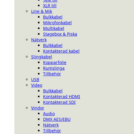
XLR till
Line & Mik
Bulkkabel
Mikrofonkabel
Multikabel
Stagebox & Piska
Nätverk
Bulkkabel
Kontakterad kabel
Slingkabel
Kopparfolie
Rumslinga
Tillbehör
USB
Video
Bulkkabel
Kontakterad HDMI
Kontakterad SDI
Vindor
Audio
DMX AES/EBU
Nätverk
Tillbehör