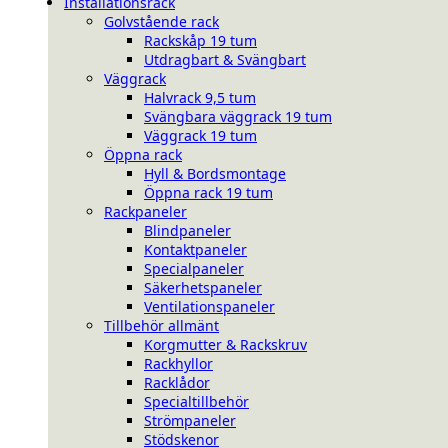
Installationsrack
Golvstående rack
Rackskåp 19 tum
Utdragbart & Svängbart
Väggrack
Halvrack 9,5 tum
Svängbara väggrack 19 tum
Väggrack 19 tum
Öppna rack
Hyll & Bordsmontage
Öppna rack 19 tum
Rackpaneler
Blindpaneler
Kontaktpaneler
Specialpaneler
Säkerhetspaneler
Ventilationspaneler
Tillbehör allmänt
Korgmutter & Rackskruv
Rackhyllor
Racklådor
Specialtillbehör
Strömpaneler
Stödskenor