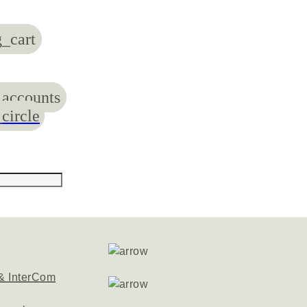
_cart
accounts
circle
& InterCom