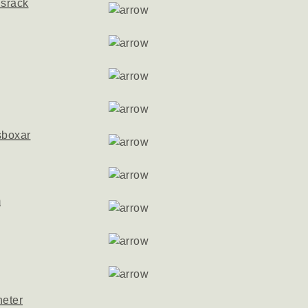
nsrack
sboxar
m
heter