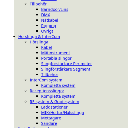
Tillbehör
Barndoor/Lins
DMX
Nätkabel
Rigging
Övrigt
Hörslinga & InterCom
Hörslinga
Kabel
Mätinstrument
Portabla slingor
Slingförstärkare Perimeter
Slingförstärkare Segment
Tillbehör
InterCom system
Kompletta system
Receptionsslingor
Kompletta system
RF-system & Guidesystem
Laddstationer
MIK/Hörlur/Halsslinga
Mottagare
Sändare