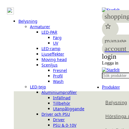
shopping
Belysning
star
Armaturer
LED-PAR
Färg
manage_
UV
account_
LED-ramp
Ljuseffekter
login
Moving head
Logga in
Scenljus
Fresnel
Profil
Wash
LED-tejp
Produkter
Aluminiumprofiler
Infällnad
Belysning
Tillbehör
Utanpåliggande
Driver och PSU
Hörslinga 
Driver
PSU & 0-10V