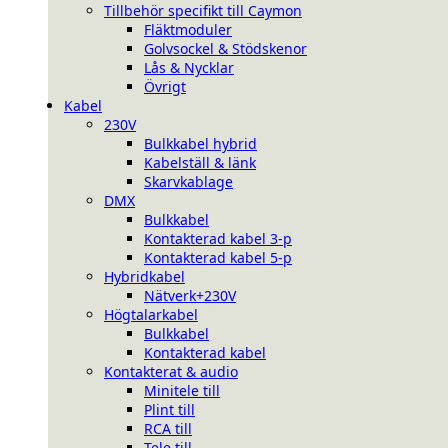
Tillbehör specifikt till Caymon
Fläktmoduler
Golvsockel & Stödskenor
Lås & Nycklar
Övrigt
Kabel
230V
Bulkkabel hybrid
Kabelställ & länk
Skarvkablage
DMX
Bulkkabel
Kontakterad kabel 3-p
Kontakterad kabel 5-p
Hybridkabel
Nätverk+230V
Högtalarkabel
Bulkkabel
Kontakterad kabel
Kontakterat & audio
Minitele till
Plint till
RCA till
Tele till