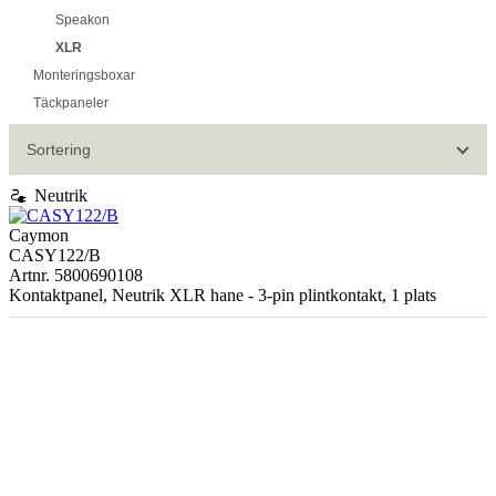
Speakon
XLR
Monteringsboxar
Täckpaneler
Sortering
electrical_services
Neutrik
Caymon
CASY122/B
Artnr. 5800690108
Kontaktpanel, Neutrik XLR hane - 3-pin plintkontakt, 1 plats