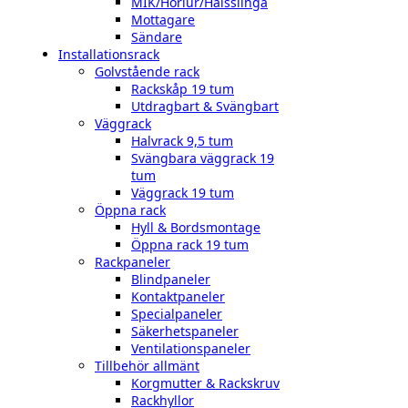
MIK/Hörlur/Halsslinga
Mottagare
Sändare
Installationsrack
Golvstående rack
Rackskåp 19 tum
Utdragbart & Svängbart
Väggrack
Halvrack 9,5 tum
Svängbara väggrack 19
tum
Väggrack 19 tum
Öppna rack
Hyll & Bordsmontage
Öppna rack 19 tum
Rackpaneler
Blindpaneler
Kontaktpaneler
Specialpaneler
Säkerhetspaneler
Ventilationspaneler
Tillbehör allmänt
Korgmutter & Rackskruv
Rackhyllor