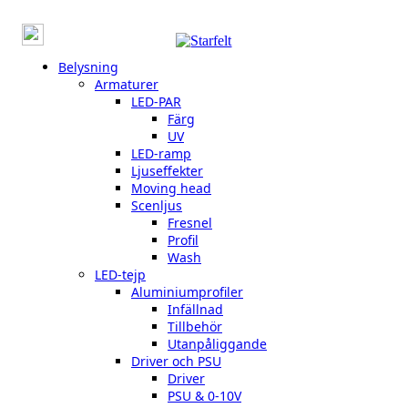
Belysning
Armaturer
LED-PAR
Färg
UV
LED-ramp
Ljuseffekter
Moving head
Scenljus
Fresnel
Profil
Wash
LED-tejp
Aluminiumprofiler
Infällnad
Tillbehör
Utanpåliggande
Driver och PSU
Driver
PSU & 0-10V