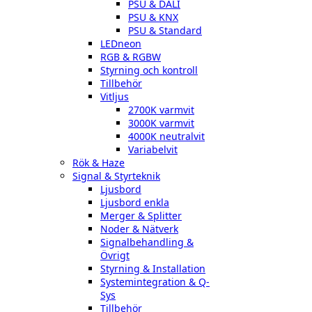
PSU & DALI
PSU & KNX
PSU & Standard
LEDneon
RGB & RGBW
Styrning och kontroll
Tillbehör
Vitljus
2700K varmvit
3000K varmvit
4000K neutralvit
Variabelvit
Rök & Haze
Signal & Styrteknik
Ljusbord
Ljusbord enkla
Merger & Splitter
Noder & Nätverk
Signalbehandling &
Övrigt
Styrning & Installation
Systemintegration & Q-
Sys
Tillbehör