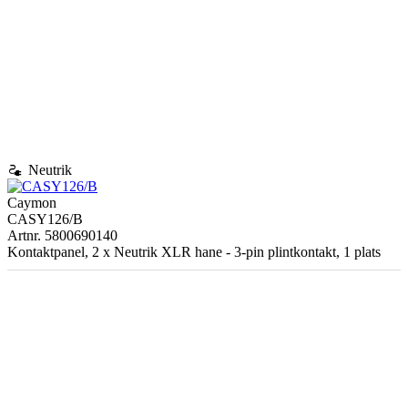
electrical_services
Neutrik
Caymon
CASY126/B
Artnr. 5800690140
Kontaktpanel, 2 x Neutrik XLR hane - 3-pin plintkontakt, 1 plats