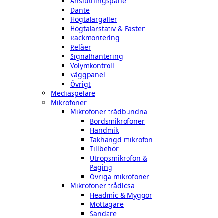
Anslutningspanel
Dante
Högtalargaller
Högtalarstativ & Fästen
Rackmontering
Reläer
Signalhantering
Volymkontroll
Väggpanel
Övrigt
Mediaspelare
Mikrofoner
Mikrofoner trådbundna
Bordsmikrofoner
Handmik
Takhängd mikrofon
Tillbehör
Utropsmikrofon &
Paging
Övriga mikrofoner
Mikrofoner trådlösa
Headmic & Myggor
Mottagare
Sändare