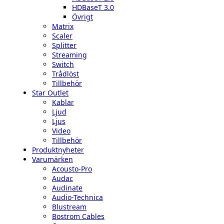
HDBaseT 3.0
Övrigt
Matrix
Scaler
Splitter
Streaming
Switch
Trådlöst
Tillbehör
Star Outlet
Kablar
Ljud
Ljus
Video
Tillbehör
Produktnyheter
Varumärken
Acousto-Pro
Audac
Audinate
Audio-Technica
Blustream
Bostrom Cables