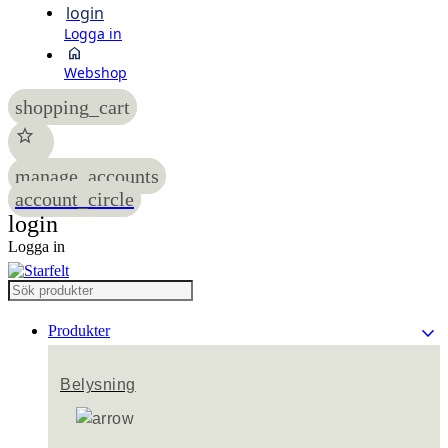
login
Logga in
home
Webshop
shopping_cart
star
manage_accounts
account_circle
login
Logga in
keyboard_arrow_down
Produkter
Belysning