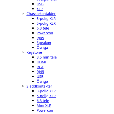
USB
XLR
Chassiekontakter
3-polig XLR
5-polig XLR
6.3 tele
Powercon
RJ45
Speakon
Övriga
Keystone
3.5 minitele
HDMI
RCA
RJ45
USB
Övriga
Sladdkontakter
3-polig XLR
5-polig XLR
6.3 tele
Mini XLR
Powercon