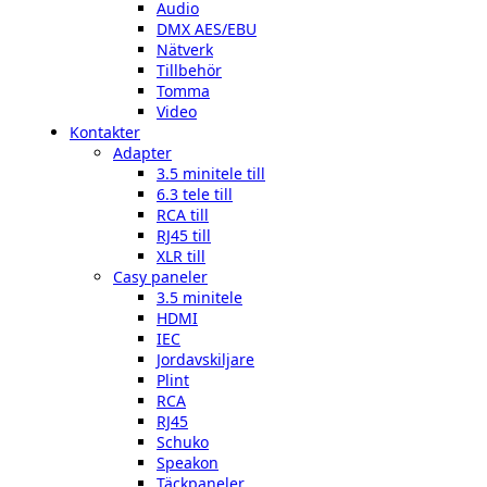
Audio
DMX AES/EBU
Nätverk
Tillbehör
Tomma
Video
Kontakter
Adapter
3.5 minitele till
6.3 tele till
RCA till
RJ45 till
XLR till
Casy paneler
3.5 minitele
HDMI
IEC
Jordavskiljare
Plint
RCA
RJ45
Schuko
Speakon
Täckpaneler