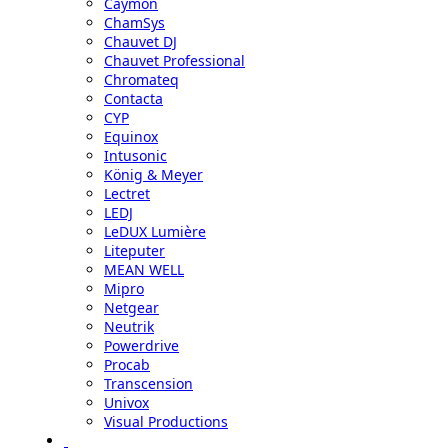
Caymon
ChamSys
Chauvet DJ
Chauvet Professional
Chromateq
Contacta
CYP
Equinox
Intusonic
König & Meyer
Lectret
LEDJ
LeDUX Lumière
Liteputer
MEAN WELL
Mipro
Netgear
Neutrik
Powerdrive
Procab
Transcension
Univox
Visual Productions