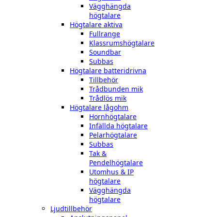
Vägghängda
högtalare
Högtalare aktiva
Fullrange
Klassrumshögtalare
Soundbar
Subbas
Högtalare batteridrivna
Tillbehör
Trådbunden mik
Trådlös mik
Högtalare lågohm
Hornhögtalare
Infällda högtalare
Pelarhögtalare
Subbas
Tak &
Pendelhögtalare
Utomhus & IP
högtalare
Vägghängda
högtalare
Ljudtillbehör