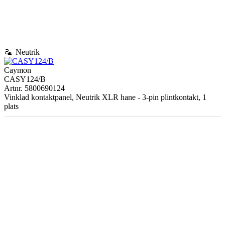
electrical_services
Neutrik
Caymon
CASY124/B
Artnr. 5800690124
Vinklad kontaktpanel, Neutrik XLR hane - 3-pin plintkontakt, 1
plats