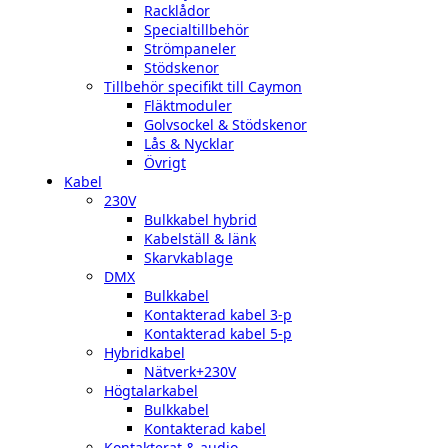
Racklådor
Specialtillbehör
Strömpaneler
Stödskenor
Tillbehör specifikt till Caymon
Fläktmoduler
Golvsockel & Stödskenor
Lås & Nycklar
Övrigt
Kabel
230V
Bulkkabel hybrid
Kabelställ & länk
Skarvkablage
DMX
Bulkkabel
Kontakterad kabel 3-p
Kontakterad kabel 5-p
Hybridkabel
Nätverk+230V
Högtalarkabel
Bulkkabel
Kontakterad kabel
Kontakterat & audio