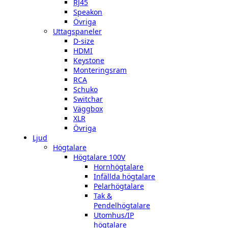
RJ45
Speakon
Övriga
Uttagspaneler
D-size
HDMI
Keystone
Monteringsram
RCA
Schuko
Switchar
Väggbox
XLR
Övriga
Ljud
Högtalare
Högtalare 100V
Hornhögtalare
Infällda högtalare
Pelarhögtalare
Tak &
Pendelhögtalare
Utomhus/IP
högtalare