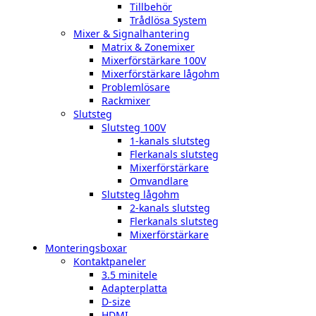
Tillbehör
Trådlösa System
Mixer & Signalhantering
Matrix & Zonemixer
Mixerförstärkare 100V
Mixerförstärkare lågohm
Problemlösare
Rackmixer
Slutsteg
Slutsteg 100V
1-kanals slutsteg
Flerkanals slutsteg
Mixerförstärkare
Omvandlare
Slutsteg lågohm
2-kanals slutsteg
Flerkanals slutsteg
Mixerförstärkare
Monteringsboxar
Kontaktpaneler
3.5 minitele
Adapterplatta
D-size
HDMI