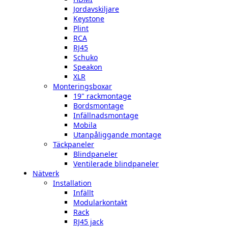
Jordavskiljare
Keystone
Plint
RCA
RJ45
Schuko
Speakon
XLR
Monteringsboxar
19" rackmontage
Bordsmontage
Infällnadsmontage
Mobila
Utanpåliggande montage
Täckpaneler
Blindpaneler
Ventilerade blindpaneler
Nätverk
Installation
Infällt
Modularkontakt
Rack
RJ45 jack