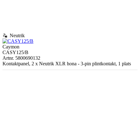
electrical_services
Neutrik
Caymon
CASY125/B
Artnr. 5800690132
Kontaktpanel, 2 x Neutrik XLR hona - 3-pin plintkontakt, 1 plats