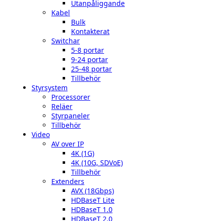
Utanpåliggande
Kabel
Bulk
Kontakterat
Switchar
5-8 portar
9-24 portar
25-48 portar
Tillbehör
Styrsystem
Processorer
Reläer
Styrpaneler
Tillbehör
Video
AV over IP
4K (1G)
4K (10G, SDVoE)
Tillbehör
Extenders
AVX (18Gbps)
HDBaseT Lite
HDBaseT 1.0
HDBaseT 2.0