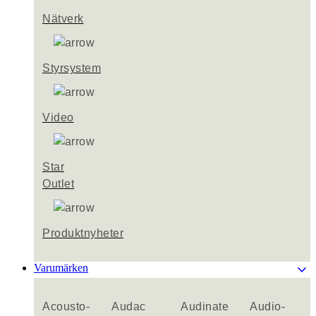
Nätverk
Styrsystem
Video
Star
Outlet
Produktnyheter
keyboard_arrow_down
Varumärken
Acousto-
Audac
Audinate
Audio-