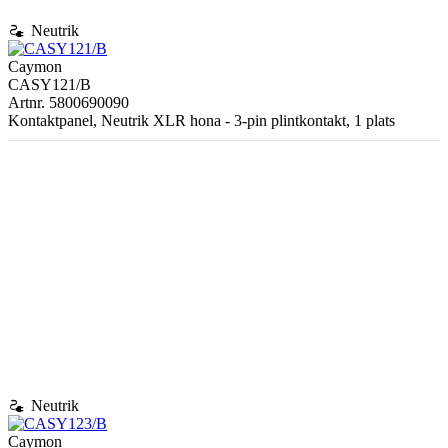
electrical_services
Neutrik
Caymon
CASY121/B
Artnr. 5800690090
Kontaktpanel, Neutrik XLR hona - 3-pin plintkontakt, 1 plats
electrical_services
Neutrik
Caymon