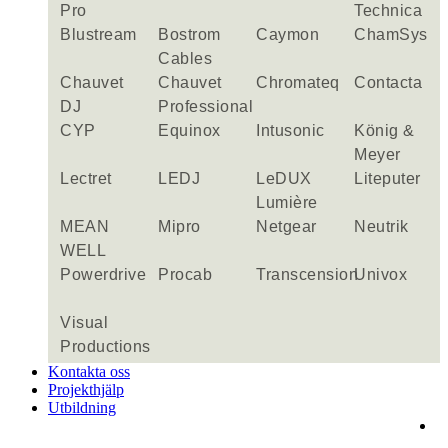
Pro
Technica
Blustream
Bostrom
Caymon
ChamSys
Cables
Chauvet
Chauvet
Chromateq
Contacta
DJ
Professional
CYP
Equinox
Intusonic
König &
Meyer
Lectret
LEDJ
LeDUX
Liteputer
Lumière
MEAN
Mipro
Netgear
Neutrik
WELL
Powerdrive
Procab
Transcension
Univox
Visual
Productions
Kontakta oss
Projekthjälp
Utbildning