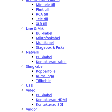
Minitele till
Plint till
RCA till
Tele till
XLR till
Line & Mik
Bulkkabel
Mikrofonkabel
Multikabel
Stagebox & Piska
Nätverk
Bulkkabel
Kontakterad kabel
Slingkabel
Kopparfolie
Rumslinga
Tillbehör
USB
Video
Bulkkabel
Kontakterad HDMI
Kontakterad SDI
Vindor