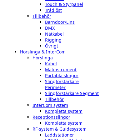
Touch & Styrpanel
Trådlöst
Tillbehör
Barndoor/Lins
DMX
Nätkabel
Rigging
Övrigt
Hörslinga & InterCom
Hörslinga
Kabel
Mätinstrument
Portabla slingor
Slingförstärkare
Perimeter
Slingförstärkare Segment
Tillbehör
InterCom system
Kompletta system
Receptionsslingor
Kompletta system
RF-system & Guidesystem
Laddstationer