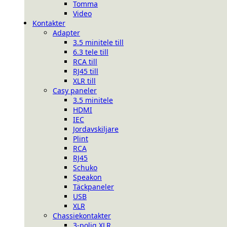
Tomma
Video
Kontakter
Adapter
3.5 minitele till
6.3 tele till
RCA till
RJ45 till
XLR till
Casy paneler
3.5 minitele
HDMI
IEC
Jordavskiljare
Plint
RCA
RJ45
Schuko
Speakon
Täckpaneler
USB
XLR
Chassiekontakter
3-polig XLR