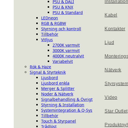
PSU & DALI
Installatio
PSU & KNX
PSU & Standard
Kabel
LEDneon
RGB & RGBW
Styrning och kontroll
Kontakter
Tillbehör
Vitljus
Ljud
2700K varmvit
3000K varmvit
4000K neutralvit
Montering
Variabelvit
Rök & Haze
Nätverk
Signal & Styrteknik
Ljusbord
Ljusbord enkla
Styrsyste
Merger & Splitter
Noder & Nätverk
Video
Signalbehandling & Övrigt
Styrning & Installation
Systemintegration & Q-Sys
Star Outlet
Tillbehör
Touch & Styrpanel
Produktny
Trådlöst