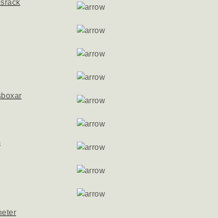
nsrack
sboxar
m
heter