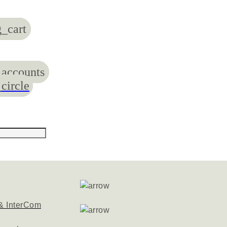
_cart
accounts
circle
& InterCom