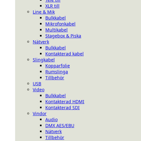
XLR till
Line & Mik
Bulkkabel
Mikrofonkabel
Multikabel
Stagebox & Piska
Nätverk
Bulkkabel
Kontakterad kabel
Slingkabel
Kopparfolie
Rumslinga
Tillbehör
USB
Video
Bulkkabel
Kontakterad HDMI
Kontakterad SDI
Vindor
Audio
DMX AES/EBU
Nätverk
Tillbehör