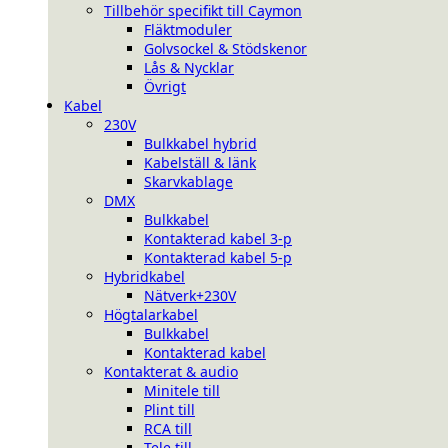
Tillbehör specifikt till Caymon
Fläktmoduler
Golvsockel & Stödskenor
Lås & Nycklar
Övrigt
Kabel
230V
Bulkkabel hybrid
Kabelställ & länk
Skarvkablage
DMX
Bulkkabel
Kontakterad kabel 3-p
Kontakterad kabel 5-p
Hybridkabel
Nätverk+230V
Högtalarkabel
Bulkkabel
Kontakterad kabel
Kontakterat & audio
Minitele till
Plint till
RCA till
Tele till