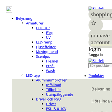
shopping
Belysning
star
Armaturer
LED-PAR
Färg
manage_
UV
account_
LED-ramp
Ljuseffekter
login
Moving head
Logga in
Scenljus
Fresnel
Profil
Wash
LED-tejp
Produkter
Aluminiumprofiler
Infällnad
Belysning
Tillbehör
Utanpåliggande
Driver och PSU
Hörslinga 
Driver
PSU & 0-10V