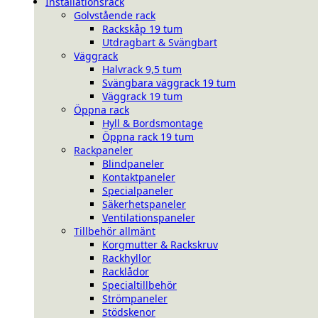
Installationsrack
Golvstående rack
Rackskåp 19 tum
Utdragbart & Svängbart
Väggrack
Halvrack 9,5 tum
Svängbara väggrack 19 tum
Väggrack 19 tum
Öppna rack
Hyll & Bordsmontage
Öppna rack 19 tum
Rackpaneler
Blindpaneler
Kontaktpaneler
Specialpaneler
Säkerhetspaneler
Ventilationspaneler
Tillbehör allmänt
Korgmutter & Rackskruv
Rackhyllor
Racklådor
Specialtillbehör
Strömpaneler
Stödskenor