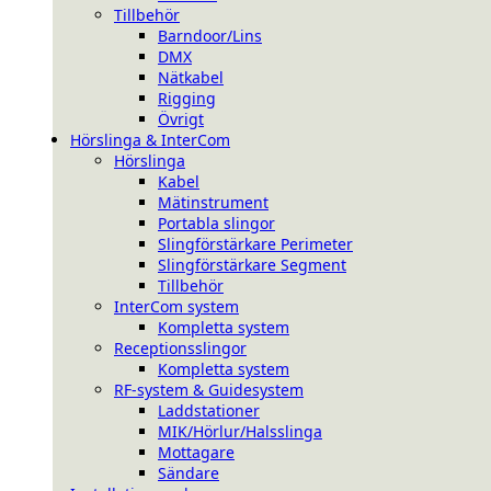
Tillbehör
Barndoor/Lins
DMX
Nätkabel
Rigging
Övrigt
Hörslinga & InterCom
Hörslinga
Kabel
Mätinstrument
Portabla slingor
Slingförstärkare Perimeter
Slingförstärkare Segment
Tillbehör
InterCom system
Kompletta system
Receptionsslingor
Kompletta system
RF-system & Guidesystem
Laddstationer
MIK/Hörlur/Halsslinga
Mottagare
Sändare