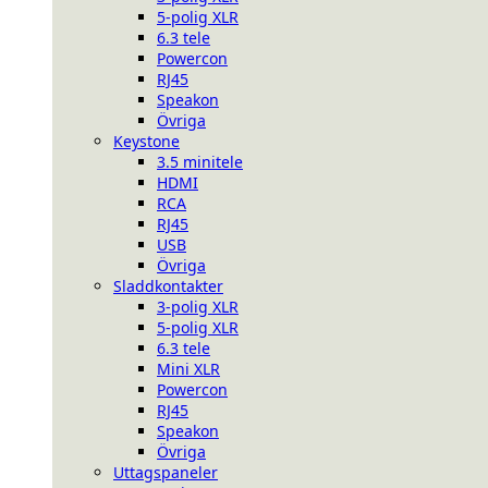
5-polig XLR
6.3 tele
Powercon
RJ45
Speakon
Övriga
Keystone
3.5 minitele
HDMI
RCA
RJ45
USB
Övriga
Sladdkontakter
3-polig XLR
5-polig XLR
6.3 tele
Mini XLR
Powercon
RJ45
Speakon
Övriga
Uttagspaneler