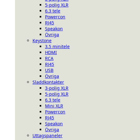
5-polig XLR
6.3 tele
Powercon
RJ45
Speakon
Övriga
Keystone
3.5 minitele
HDMI
RCA
RJ45
USB
Övriga
Sladdkontakter
3-polig XLR
5-polig XLR
6.3 tele
Mini XLR
Powercon
RJ45
Speakon
Övriga
Uttagspaneler