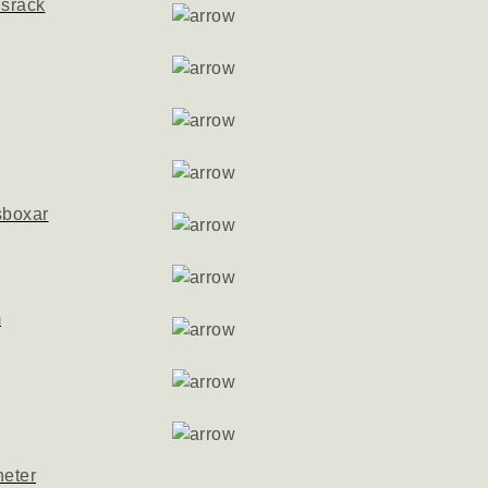
nsrack
sboxar
m
heter