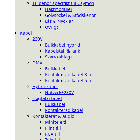
Tillbehör specifikt till Caymon
Fläktmoduler
Golvsockel & Stödskenor
Lås & Nycklar
Övrigt
Kabel
230V
Bulkkabel hybrid
Kabelställ & länk
Skarvkablage
DMX
Bulkkabel
Kontakterad kabel 3-p
Kontakterad kabel 5-p
Hybridkabel
Nätverk+230V
Högtalarkabel
Bulkkabel
Kontakterad kabel
Kontakterat & audio
Minitele till
Plint till
RCA till
Tele till