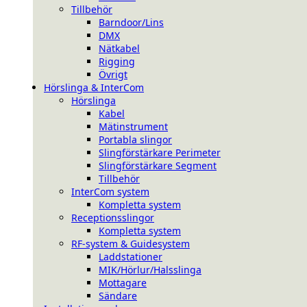
Tillbehör
Barndoor/Lins
DMX
Nätkabel
Rigging
Övrigt
Hörslinga & InterCom
Hörslinga
Kabel
Mätinstrument
Portabla slingor
Slingförstärkare Perimeter
Slingförstärkare Segment
Tillbehör
InterCom system
Kompletta system
Receptionsslingor
Kompletta system
RF-system & Guidesystem
Laddstationer
MIK/Hörlur/Halsslinga
Mottagare
Sändare