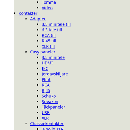
Tomma
Video
Kontakter
Adapter
3.5 minitele till
6.3 tele till
RCA till
RJ45 till
XLR till
Casy paneler
3.5 minitele
HDMI
IEC
Jordavskiljare
Plint
RCA
RJ45
Schuko
Speakon
Täckpaneler
USB
XLR
Chassiekontakter
3-polig XLR