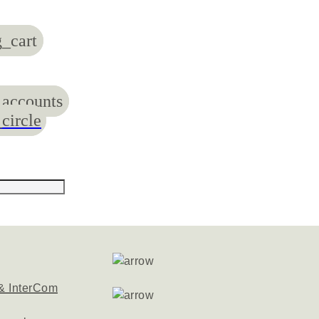
_cart
accounts
circle
& InterCom