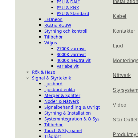
PSU & DALI
Installatio
PSU & KNX
PSU & Standard
Kabel
LEDneon
RGB & RGBW
Styrning och kontroll
Kontakter
Tillbehör
Vitljus
Ljud
2700K varmvit
3000K varmvit
4000K neutralvit
Montering
Variabelvit
Rök & Haze
Nätverk
Signal & Styrteknik
Ljusbord
Ljusbord enkla
Styrsyste
Merger & Splitter
Noder & Nätverk
Video
Signalbehandling & Övrigt
Styrning & Installation
Systemintegration & Q-Sys
Star Outlet
Tillbehör
Touch & Styrpanel
Produktny
Trådlöst