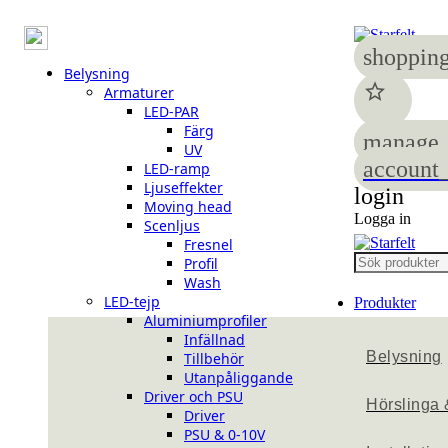
shopping
Belysning
star
Armaturer
LED-PAR
Färg
manage_
UV
account_
LED-ramp
Ljuseffekter
login
Moving head
Logga in
Scenljus
Fresnel
Profil
Wash
LED-tejp
Produkter
Aluminiumprofiler
Infällnad
Belysning
Tillbehör
Utanpåliggande
Driver och PSU
Hörslinga 
Driver
PSU & 0-10V