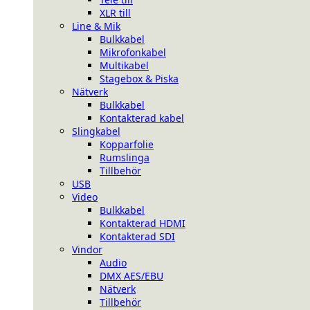
XLR till
Line & Mik
Bulkkabel
Mikrofonkabel
Multikabel
Stagebox & Piska
Nätverk
Bulkkabel
Kontakterad kabel
Slingkabel
Kopparfolie
Rumslinga
Tillbehör
USB
Video
Bulkkabel
Kontakterad HDMI
Kontakterad SDI
Vindor
Audio
DMX AES/EBU
Nätverk
Tillbehör