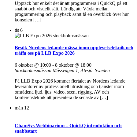
Upptäck hur enkelt det är att programmera i QuickQ på ett
snabbt och visuellt sätt. Lär dig att: Växla mellan
programmering och playback samt få en överblick över hur
konsolen […]
tis
6
Besök Nordens ledande mässa inom upplevelseteknik och
träffa oss på LLB Expo 2026
6 oktober @ 10:00
-
8 oktober @ 18:00
Stockholmsmässan
Mässvägen 1, Älvsjö, Sweden
På LLB Expo 2026 kommer flertalet av Nordens ledande
leverantörer av professionell utrustning och tjänster inom
områdena ljud, ljus, video, scen, rigging, AV och
konferensteknik att presentera de senaste av […]
mån
12
ChamSys Webbinarium – QuickQ introduktion och
snabbstart