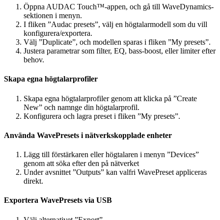
Öppna AUDAC Touch™-appen, och gå till WaveDynamics-
sektionen i menyn.
I fliken ”Audac presets”, välj en högtalarmodell som du vill
konfigurera/exportera.
Välj ”Duplicate”, och modellen sparas i fliken ”My presets”.
Justera parametrar som filter, EQ, bass-boost, eller limiter efter
behov.
Skapa egna högtalarprofiler
Skapa egna högtalarprofiler genom att klicka på ”Create
New” och namnge din högtalarprofil.
Konfigurera och lagra preset i fliken ”My presets”.
Använda WavePresets i nätverkskopplade enheter
Lägg till förstärkaren eller högtalaren i menyn ”Devices”
genom att söka efter den på nätverket
Under avsnittet ”Outputs” kan valfri WavePreset appliceras
direkt.
Exportera WavePresets via USB
Välj alternativet ”Export”