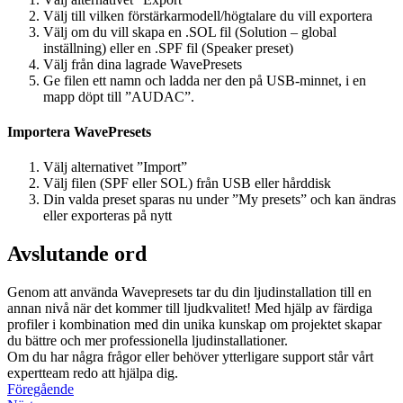
Välj till vilken förstärkarmodell/högtalare du vill exportera
Välj om du vill skapa en .SOL fil (Solution – global
inställning) eller en .SPF fil (Speaker preset)
Välj från dina lagrade WavePresets
Ge filen ett namn och ladda ner den på USB-minnet, i en
mapp döpt till ”AUDAC”.
Importera WavePresets
Välj alternativet ”Import”
Välj filen (SPF eller SOL) från USB eller hårddisk
Din valda preset sparas nu under ”My presets” och kan ändras
eller exporteras på nytt
Avslutande ord
Genom att använda Wavepresets tar du din ljudinstallation till en
annan nivå när det kommer till ljudkvalitet! Med hjälp av färdiga
profiler i kombination med din unika kunskap om projektet skapar
du bättre och mer professionella ljudinstallationer.
Om du har några frågor eller behöver ytterligare support står vårt
expertteam redo att hjälpa dig.
Föregående