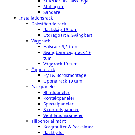
MIK/Hörlur/Halsslinga
Mottagare
Sändare
Installationsrack
Golvstående rack
Rackskåp 19 tum
Utdragbart & Svängbart
Väggrack
Halvrack 9,5 tum
Svängbara väggrack 19
tum
Väggrack 19 tum
Öppna rack
Hyll & Bordsmontage
Öppna rack 19 tum
Rackpaneler
Blindpaneler
Kontaktpaneler
Specialpaneler
Säkerhetspaneler
Ventilationspaneler
Tillbehör allmänt
Korgmutter & Rackskruv
Rackhyllor