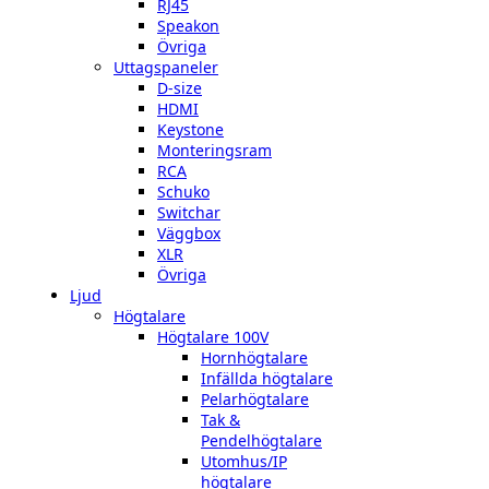
RJ45
Speakon
Övriga
Uttagspaneler
D-size
HDMI
Keystone
Monteringsram
RCA
Schuko
Switchar
Väggbox
XLR
Övriga
Ljud
Högtalare
Högtalare 100V
Hornhögtalare
Infällda högtalare
Pelarhögtalare
Tak &
Pendelhögtalare
Utomhus/IP
högtalare