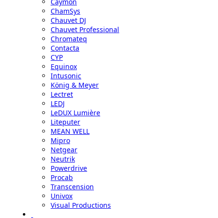
Caymon
ChamSys
Chauvet DJ
Chauvet Professional
Chromateq
Contacta
CYP
Equinox
Intusonic
König & Meyer
Lectret
LEDJ
LeDUX Lumière
Liteputer
MEAN WELL
Mipro
Netgear
Neutrik
Powerdrive
Procab
Transcension
Univox
Visual Productions