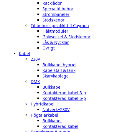
Racklådor
Specialtillbehör
Strömpaneler
Stödskenor
Tillbehör specifikt till Caymon
Fläktmoduler
Golvsockel & Stödskenor
Lås & Nycklar
Övrigt
Kabel
230V
Bulkkabel hybrid
Kabelställ & länk
Skarvkablage
DMX
Bulkkabel
Kontakterad kabel 3-p
Kontakterad kabel 5-p
Hybridkabel
Nätverk+230V
Högtalarkabel
Bulkkabel
Kontakterad kabel
Kontakterat & audio