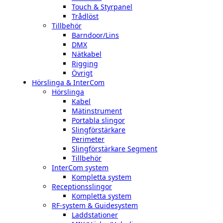
Touch & Styrpanel
Trådlöst
Tillbehör
Barndoor/Lins
DMX
Nätkabel
Rigging
Övrigt
Hörslinga & InterCom
Hörslinga
Kabel
Mätinstrument
Portabla slingor
Slingförstärkare
Perimeter
Slingförstärkare Segment
Tillbehör
InterCom system
Kompletta system
Receptionsslingor
Kompletta system
RF-system & Guidesystem
Laddstationer