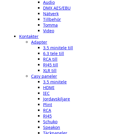
Audio
DMX AES/EBU
Nätverk
Tillbehör
Tomma
Video
Kontakter
Adapter
3.5 minitele till
6.3 tele till
RCA till
RJ45 till
XLR till
Casy paneler
3.5 minitele
HDMI
IEC
Jordavskiljare
Plint
RCA
RJ45
Schuko
Speakon
Täckpaneler