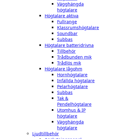
Vägghängda
högtalare
Högtalare aktiva
Fullrange
Klassrumshögtalare
Soundbar
Subbas
Högtalare batteridrivna
Tillbehör
Trådbunden mik
Trådlös mik
Högtalare lågohm
Hornhögtalare
Infällda högtalare
Pelarhögtalare
Subbas
Tak &
Pendelhögtalare
Utomhus & IP
högtalare
Vägghängda
högtalare
Ljudtillbehör