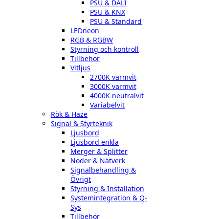
PSU & DALI
PSU & KNX
PSU & Standard
LEDneon
RGB & RGBW
Styrning och kontroll
Tillbehör
Vitljus
2700K varmvit
3000K varmvit
4000K neutralvit
Variabelvit
Rök & Haze
Signal & Styrteknik
Ljusbord
Ljusbord enkla
Merger & Splitter
Noder & Nätverk
Signalbehandling &
Övrigt
Styrning & Installation
Systemintegration & Q-
Sys
Tillbehör