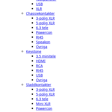
USB
XLR
Chassiekontakter
3-polig XLR
5-polig XLR
6.3 tele
Powercon
RJ45
Speakon
Övriga
Keystone
3.5 minitele
HDMI
RCA
RJ45
USB
Övriga
Sladdkontakter
3-polig XLR
5-polig XLR
6.3 tele
Mini XLR
Powercon