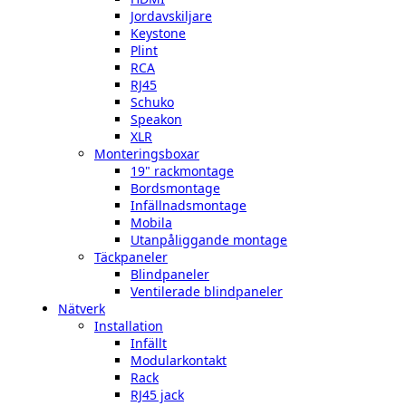
Jordavskiljare
Keystone
Plint
RCA
RJ45
Schuko
Speakon
XLR
Monteringsboxar
19" rackmontage
Bordsmontage
Infällnadsmontage
Mobila
Utanpåliggande montage
Täckpaneler
Blindpaneler
Ventilerade blindpaneler
Nätverk
Installation
Infällt
Modularkontakt
Rack
RJ45 jack