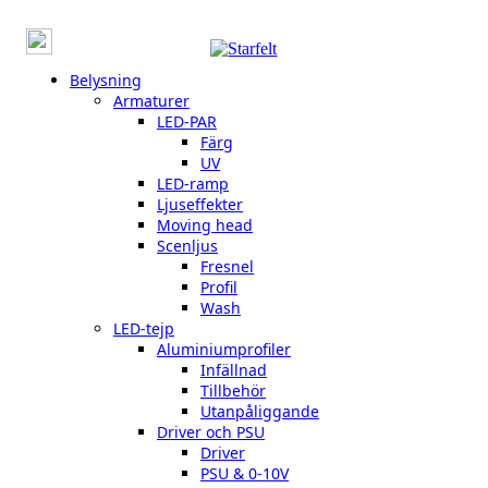
Belysning
Armaturer
LED-PAR
Färg
UV
LED-ramp
Ljuseffekter
Moving head
Scenljus
Fresnel
Profil
Wash
LED-tejp
Aluminiumprofiler
Infällnad
Tillbehör
Utanpåliggande
Driver och PSU
Driver
PSU & 0-10V