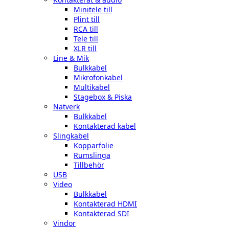
Minitele till
Plint till
RCA till
Tele till
XLR till
Line & Mik
Bulkkabel
Mikrofonkabel
Multikabel
Stagebox & Piska
Nätverk
Bulkkabel
Kontakterad kabel
Slingkabel
Kopparfolie
Rumslinga
Tillbehör
USB
Video
Bulkkabel
Kontakterad HDMI
Kontakterad SDI
Vindor