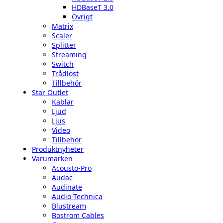
HDBaseT 3.0
Övrigt
Matrix
Scaler
Splitter
Streaming
Switch
Trådlöst
Tillbehör
Star Outlet
Kablar
Ljud
Ljus
Video
Tillbehör
Produktnyheter
Varumärken
Acousto-Pro
Audac
Audinate
Audio-Technica
Blustream
Bostrom Cables