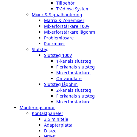
Tillbehör
Trådlösa System
Mixer & Signalhantering
Matrix & Zonemixer
Mixerförstärkare 100V
Mixerförstärkare lågohm
Problemlösare
Rackmixer
Slutsteg
Slutsteg 100V
1-kanals slutsteg
Flerkanals slutsteg
Mixerförstärkare
Omvandlare
Slutsteg lågohm
2-kanals slutsteg
Flerkanals slutsteg
Mixerförstärkare
Monteringsboxar
Kontaktpaneler
3.5 minitele
Adapterplatta
D-size
HDMI