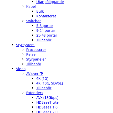
Utanpåliggande
Kabel
Bulk
Kontakterat
Switchar
5-8 portar
9-24 portar
25-48 portar
Tillbehör
Styrsystem
Processorer
Reläer
Styrpaneler
Tillbehör
Video
AV over IP
4K (1G)
4K (10G, SDVoE)
Tillbehör
Extenders
AVX (18Gbps)
HDBaseT Lite
HDBaseT 1.0
HDBaseT 2.0