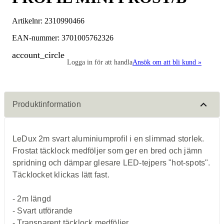
Artikelnr:
2310990466
EAN-nummer: 3701005762326
account_circle
Logga in för att handla
Ansök om att bli kund »
Produktinformation
LeDux 2m svart aluminiumprofil i en slimmad storlek.
Frostat täcklock medföljer som ger en bred och jämn
spridning och dämpar glesare LED-tejpers "hot-spots".
Täcklocket klickas lätt fast.
- 2m längd
- Svart utförande
- Transparent täcklock medföljer