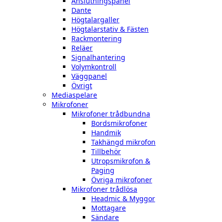
Anslutningspanel
Dante
Högtalargaller
Högtalarstativ & Fästen
Rackmontering
Reläer
Signalhantering
Volymkontroll
Väggpanel
Övrigt
Mediaspelare
Mikrofoner
Mikrofoner trådbundna
Bordsmikrofoner
Handmik
Takhängd mikrofon
Tillbehör
Utropsmikrofon &
Paging
Övriga mikrofoner
Mikrofoner trådlösa
Headmic & Myggor
Mottagare
Sändare