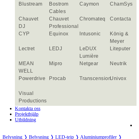
Blustream
Bostrom
Caymon
ChamSys
Cables
Chauvet
Chauvet
Chromateq
Contacta
DJ
Professional
CYP
Equinox
Intusonic
König &
Meyer
Lectret
LEDJ
LeDUX
Liteputer
Lumière
MEAN
Mipro
Netgear
Neutrik
WELL
Powerdrive
Procab
Transcension
Univox
Visual
Productions
Kontakta oss
Projekthjälp
Utbildning
Belysning ❭
Belysning ❭
LED-tejp ❭
Aluminiumprofiler ❭