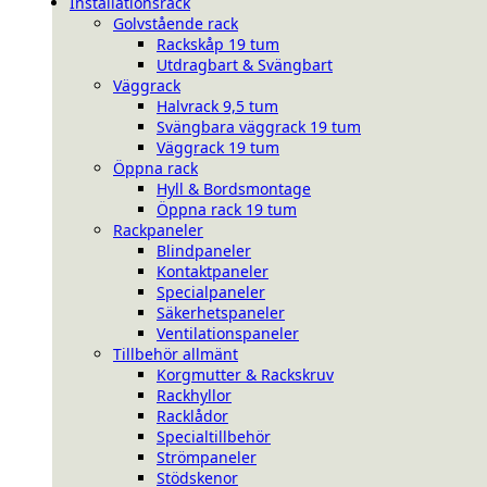
Installationsrack
Golvstående rack
Rackskåp 19 tum
Utdragbart & Svängbart
Väggrack
Halvrack 9,5 tum
Svängbara väggrack 19 tum
Väggrack 19 tum
Öppna rack
Hyll & Bordsmontage
Öppna rack 19 tum
Rackpaneler
Blindpaneler
Kontaktpaneler
Specialpaneler
Säkerhetspaneler
Ventilationspaneler
Tillbehör allmänt
Korgmutter & Rackskruv
Rackhyllor
Racklådor
Specialtillbehör
Strömpaneler
Stödskenor