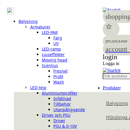
shopping
Belysning
star
Armaturer
LED-PAR
Färg
manage_
UV
account_
LED-ramp
Ljuseffekter
login
Moving head
Logga in
Scenljus
Fresnel
Profil
Wash
LED-tejp
Produkter
Aluminiumprofiler
Infällnad
Belysning
Tillbehör
Utanpåliggande
Driver och PSU
Hörslinga 
Driver
PSU & 0-10V