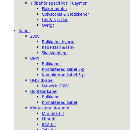
Tillbehör specifikt till Caymon
Fläktmoduler
Golvsockel & Stödskenor
Lås & Nycklar
Övrigt
Kabel
230V
Bulkkabel hybrid
Kabelställ & länk
Skarvkablage
DMX
Bulkkabel
Kontakterad kabel 3-p
Kontakterad kabel 5-p
Hybridkabel
Nätverk+230V
Högtalarkabel
Bulkkabel
Kontakterad kabel
Kontakterat & audio
Minitele till
Plint till
RCA till
Tele till