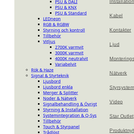
PSU & DALI
Installatio
PSU & KNX
PSU & Standard
Kabel
LEDneon
RGB & RGBW
Styrning och kontroll
Kontakter
Tillbehör
Vitljus
Ljud
2700K varmvit
3000K varmvit
4000K neutralvit
Montering
Variabelvit
Rök & Haze
Nätverk
Signal & Styrteknik
Ljusbord
Ljusbord enkla
Styrsyste
Merger & Splitter
Noder & Nätverk
Video
Signalbehandling & Övrigt
Styrning & Installation
Systemintegration & Q-Sys
Star Outlet
Tillbehör
Touch & Styrpanel
Produktny
Trådlöst