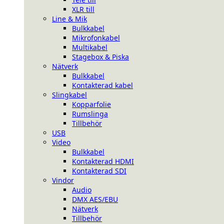
XLR till
Line & Mik
Bulkkabel
Mikrofonkabel
Multikabel
Stagebox & Piska
Nätverk
Bulkkabel
Kontakterad kabel
Slingkabel
Kopparfolie
Rumslinga
Tillbehör
USB
Video
Bulkkabel
Kontakterad HDMI
Kontakterad SDI
Vindor
Audio
DMX AES/EBU
Nätverk
Tillbehör