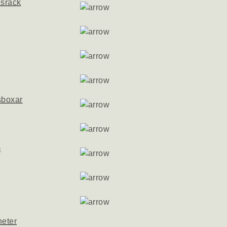
nsrack
sboxar
m
heter