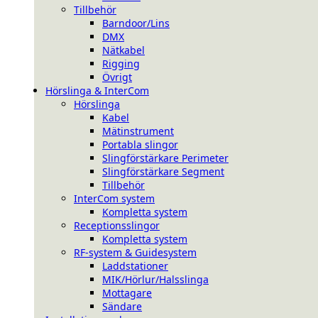
Tillbehör
Barndoor/Lins
DMX
Nätkabel
Rigging
Övrigt
Hörslinga & InterCom
Hörslinga
Kabel
Mätinstrument
Portabla slingor
Slingförstärkare Perimeter
Slingförstärkare Segment
Tillbehör
InterCom system
Kompletta system
Receptionsslingor
Kompletta system
RF-system & Guidesystem
Laddstationer
MIK/Hörlur/Halsslinga
Mottagare
Sändare