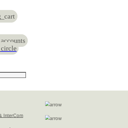
_cart
accounts
circle
& InterCom