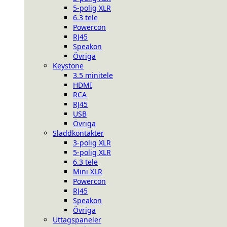
5-polig XLR
6.3 tele
Powercon
RJ45
Speakon
Övriga
Keystone
3.5 minitele
HDMI
RCA
RJ45
USB
Övriga
Sladdkontakter
3-polig XLR
5-polig XLR
6.3 tele
Mini XLR
Powercon
RJ45
Speakon
Övriga
Uttagspaneler