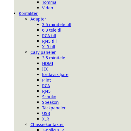
Tomma
Video
Kontakter
Adapter
3.5 minitele till
6.3 tele till
RCA till
RJ45 till
XLR till
Casy paneler
3.5 minitele
HDMI
IEC
Jordavskiljare
Plint
RCA
RJ45
Schuko
Speakon
Täckpaneler
USB
XLR
Chassiekontakter
3-polig XLR