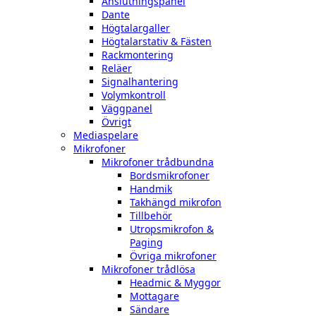
Anslutningspanel
Dante
Högtalargaller
Högtalarstativ & Fästen
Rackmontering
Reläer
Signalhantering
Volymkontroll
Väggpanel
Övrigt
Mediaspelare
Mikrofoner
Mikrofoner trådbundna
Bordsmikrofoner
Handmik
Takhängd mikrofon
Tillbehör
Utropsmikrofon &
Paging
Övriga mikrofoner
Mikrofoner trådlösa
Headmic & Myggor
Mottagare
Sändare