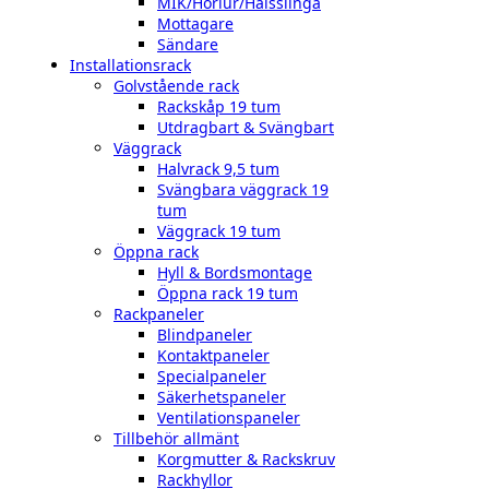
MIK/Hörlur/Halsslinga
Mottagare
Sändare
Installationsrack
Golvstående rack
Rackskåp 19 tum
Utdragbart & Svängbart
Väggrack
Halvrack 9,5 tum
Svängbara väggrack 19
tum
Väggrack 19 tum
Öppna rack
Hyll & Bordsmontage
Öppna rack 19 tum
Rackpaneler
Blindpaneler
Kontaktpaneler
Specialpaneler
Säkerhetspaneler
Ventilationspaneler
Tillbehör allmänt
Korgmutter & Rackskruv
Rackhyllor