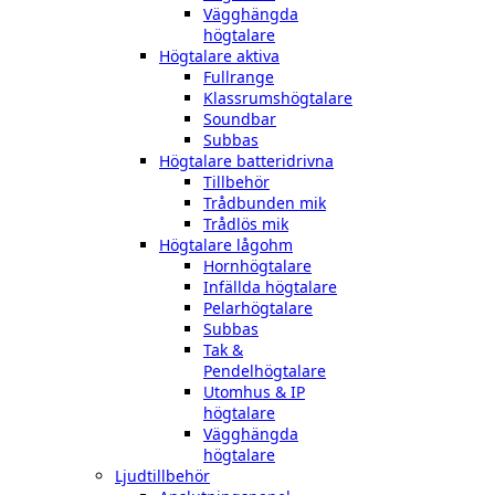
Vägghängda
högtalare
Högtalare aktiva
Fullrange
Klassrumshögtalare
Soundbar
Subbas
Högtalare batteridrivna
Tillbehör
Trådbunden mik
Trådlös mik
Högtalare lågohm
Hornhögtalare
Infällda högtalare
Pelarhögtalare
Subbas
Tak &
Pendelhögtalare
Utomhus & IP
högtalare
Vägghängda
högtalare
Ljudtillbehör