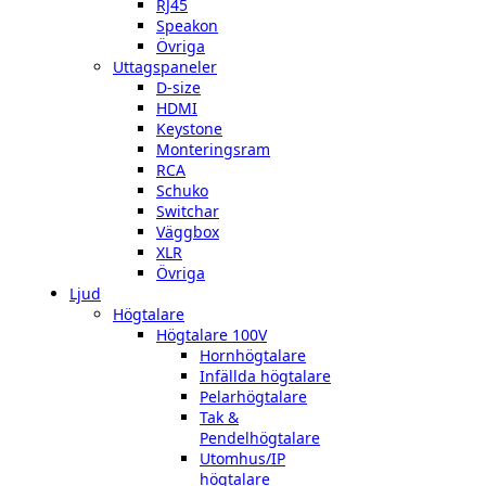
RJ45
Speakon
Övriga
Uttagspaneler
D-size
HDMI
Keystone
Monteringsram
RCA
Schuko
Switchar
Väggbox
XLR
Övriga
Ljud
Högtalare
Högtalare 100V
Hornhögtalare
Infällda högtalare
Pelarhögtalare
Tak &
Pendelhögtalare
Utomhus/IP
högtalare