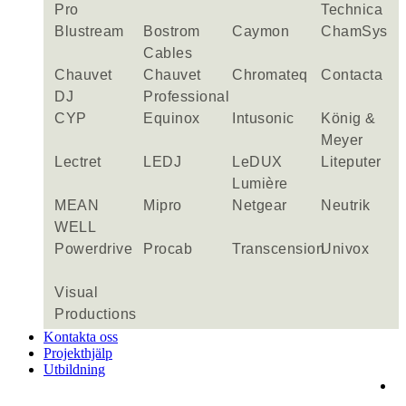
Pro
Technica
Blustream
Bostrom
Caymon
ChamSys
Cables
Chauvet
Chauvet
Chromateq
Contacta
DJ
Professional
CYP
Equinox
Intusonic
König &
Meyer
Lectret
LEDJ
LeDUX
Liteputer
Lumière
MEAN
Mipro
Netgear
Neutrik
WELL
Powerdrive
Procab
Transcension
Univox
Visual
Productions
Kontakta oss
Projekthjälp
Utbildning