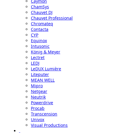
Caymon
ChamSys
Chauvet DJ
Chauvet Professional
Chromateq
Contacta
CYP
Equinox
Intusonic
König & Meyer
Lectret
LEDJ
LeDUX Lumière
Liteputer
MEAN WELL
Mipro
Netgear
Neutrik
Powerdrive
Procab
Transcension
Univox
Visual Productions