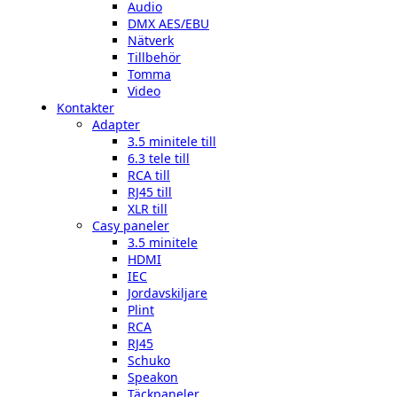
Audio
DMX AES/EBU
Nätverk
Tillbehör
Tomma
Video
Kontakter
Adapter
3.5 minitele till
6.3 tele till
RCA till
RJ45 till
XLR till
Casy paneler
3.5 minitele
HDMI
IEC
Jordavskiljare
Plint
RCA
RJ45
Schuko
Speakon
Täckpaneler