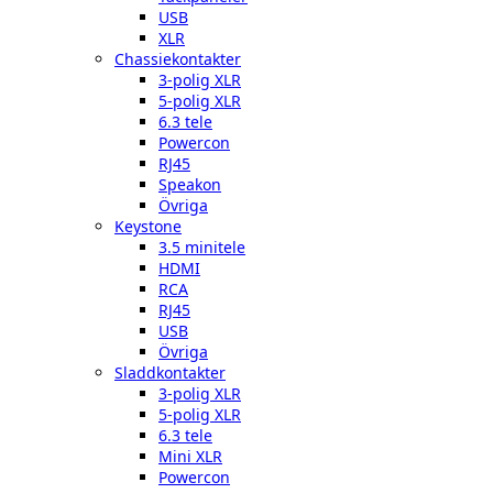
USB
XLR
Chassiekontakter
3-polig XLR
5-polig XLR
6.3 tele
Powercon
RJ45
Speakon
Övriga
Keystone
3.5 minitele
HDMI
RCA
RJ45
USB
Övriga
Sladdkontakter
3-polig XLR
5-polig XLR
6.3 tele
Mini XLR
Powercon