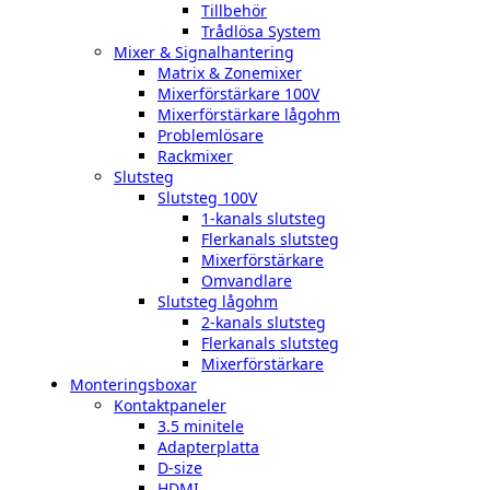
Tillbehör
Trådlösa System
Mixer & Signalhantering
Matrix & Zonemixer
Mixerförstärkare 100V
Mixerförstärkare lågohm
Problemlösare
Rackmixer
Slutsteg
Slutsteg 100V
1-kanals slutsteg
Flerkanals slutsteg
Mixerförstärkare
Omvandlare
Slutsteg lågohm
2-kanals slutsteg
Flerkanals slutsteg
Mixerförstärkare
Monteringsboxar
Kontaktpaneler
3.5 minitele
Adapterplatta
D-size
HDMI