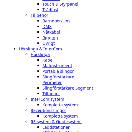
Touch & Styrpanel
Trådlöst
Tillbehör
Barndoor/Lins
DMX
Nätkabel
Rigging
Övrigt
Hörslinga & InterCom
Hörslinga
Kabel
Mätinstrument
Portabla slingor
Slingförstärkare
Perimeter
Slingförstärkare Segment
Tillbehör
InterCom system
Kompletta system
Receptionsslingor
Kompletta system
RF-system & Guidesystem
Laddstationer