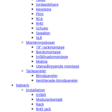
Jordavskiljare
Keystone
Plint
RCA
RJ45
Schuko
Speakon
XLR
Monteringsboxar
19" rackmontage
Bordsmontage
Infällnadsmontage
Mobila
Utanpåliggande montage
Täckpaneler
Blindpaneler
Ventilerade blindpaneler
Nätverk
Installation
Infällt
Modularkontakt
Rack
RJ45 jack