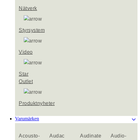
Nätverk
Styrsystem
Video
Star
Outlet
Produktnyheter
keyboard_arrow_down
Varumärken
Acousto-
Audac
Audinate
Audio-