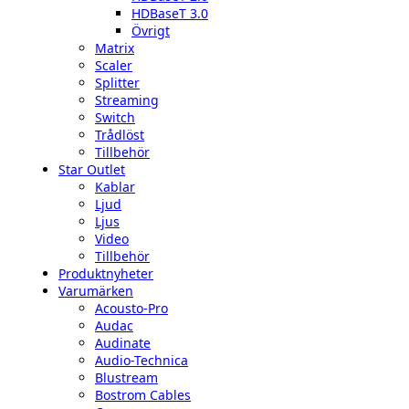
HDBaseT 3.0
Övrigt
Matrix
Scaler
Splitter
Streaming
Switch
Trådlöst
Tillbehör
Star Outlet
Kablar
Ljud
Ljus
Video
Tillbehör
Produktnyheter
Varumärken
Acousto-Pro
Audac
Audinate
Audio-Technica
Blustream
Bostrom Cables