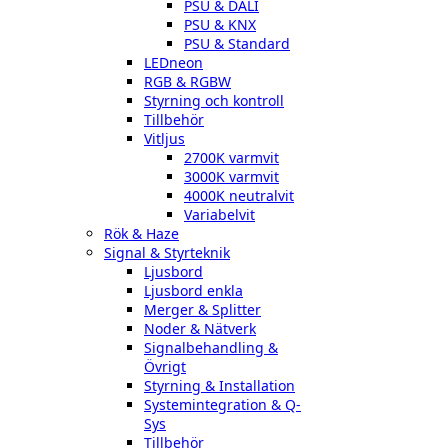
PSU & DALI
PSU & KNX
PSU & Standard
LEDneon
RGB & RGBW
Styrning och kontroll
Tillbehör
Vitljus
2700K varmvit
3000K varmvit
4000K neutralvit
Variabelvit
Rök & Haze
Signal & Styrteknik
Ljusbord
Ljusbord enkla
Merger & Splitter
Noder & Nätverk
Signalbehandling &
Övrigt
Styrning & Installation
Systemintegration & Q-
Sys
Tillbehör