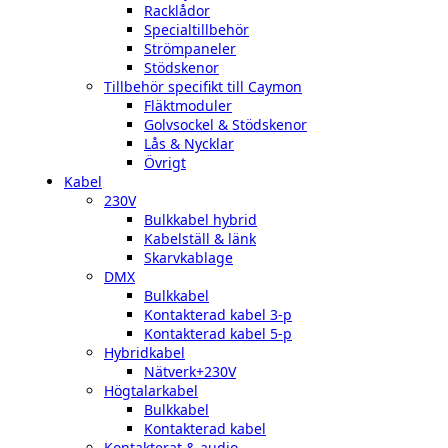
Racklådor
Specialtillbehör
Strömpaneler
Stödskenor
Tillbehör specifikt till Caymon
Fläktmoduler
Golvsockel & Stödskenor
Lås & Nycklar
Övrigt
Kabel
230V
Bulkkabel hybrid
Kabelställ & länk
Skarvkablage
DMX
Bulkkabel
Kontakterad kabel 3-p
Kontakterad kabel 5-p
Hybridkabel
Nätverk+230V
Högtalarkabel
Bulkkabel
Kontakterad kabel
Kontakterat & audio