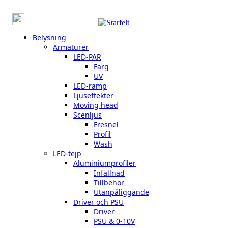
Belysning
Armaturer
LED-PAR
Färg
UV
LED-ramp
Ljuseffekter
Moving head
Scenljus
Fresnel
Profil
Wash
LED-tejp
Aluminiumprofiler
Infällnad
Tillbehör
Utanpåliggande
Driver och PSU
Driver
PSU & 0-10V