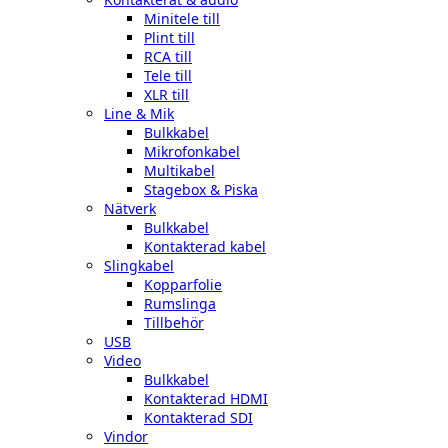
Minitele till
Plint till
RCA till
Tele till
XLR till
Line & Mik
Bulkkabel
Mikrofonkabel
Multikabel
Stagebox & Piska
Nätverk
Bulkkabel
Kontakterad kabel
Slingkabel
Kopparfolie
Rumslinga
Tillbehör
USB
Video
Bulkkabel
Kontakterad HDMI
Kontakterad SDI
Vindor