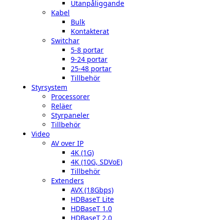
Utanpåliggande
Kabel
Bulk
Kontakterat
Switchar
5-8 portar
9-24 portar
25-48 portar
Tillbehör
Styrsystem
Processorer
Reläer
Styrpaneler
Tillbehör
Video
AV over IP
4K (1G)
4K (10G, SDVoE)
Tillbehör
Extenders
AVX (18Gbps)
HDBaseT Lite
HDBaseT 1.0
HDBaseT 2.0