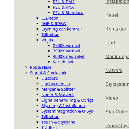
PSU & DALI
Installatio
PSU & KNX
PSU & Standard
Kabel
LEDneon
RGB & RGBW
Styrning och kontroll
Kontakter
Tillbehör
Vitljus
Ljud
2700K varmvit
3000K varmvit
4000K neutralvit
Montering
Variabelvit
Rök & Haze
Nätverk
Signal & Styrteknik
Ljusbord
Ljusbord enkla
Styrsyste
Merger & Splitter
Noder & Nätverk
Video
Signalbehandling & Övrigt
Styrning & Installation
Systemintegration & Q-Sys
Star Outlet
Tillbehör
Touch & Styrpanel
Produktny
Trådlöst