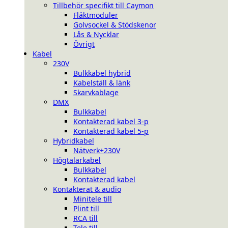
Tillbehör specifikt till Caymon
Fläktmoduler
Golvsockel & Stödskenor
Lås & Nycklar
Övrigt
Kabel
230V
Bulkkabel hybrid
Kabelställ & länk
Skarvkablage
DMX
Bulkkabel
Kontakterad kabel 3-p
Kontakterad kabel 5-p
Hybridkabel
Nätverk+230V
Högtalarkabel
Bulkkabel
Kontakterad kabel
Kontakterat & audio
Minitele till
Plint till
RCA till
Tele till