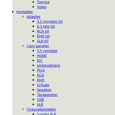
Tomma
Video
Kontakter
Adapter
3.5 minitele till
6.3 tele till
RCA till
RJ45 till
XLR till
Casy paneler
3.5 minitele
HDMI
IEC
Jordavskiljare
Plint
RCA
RJ45
Schuko
Speakon
Täckpaneler
USB
XLR
Chassiekontakter
3-polig XLR