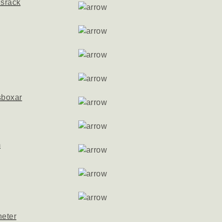
nsrack
sboxar
m
heter