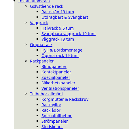
Installationsrack
Golvstående rack
Rackskåp 19 tum
Utdragbart & Svängbart
Väggrack
Halvrack 9,5 tum
Svängbara väggrack 19 tum
Väggrack 19 tum
Öppna rack
Hyll & Bordsmontage
Öppna rack 19 tum
Rackpaneler
Blindpaneler
Kontaktpaneler
Specialpaneler
Säkerhetspaneler
Ventilationspaneler
Tillbehör allmänt
Korgmutter & Rackskruv
Rackhyllor
Racklådor
Specialtillbehör
Strömpaneler
Stödskenor