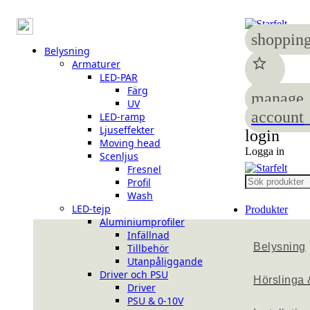
shopping
Belysning
star
Armaturer
LED-PAR
Färg
manage_
UV
account_
LED-ramp
Ljuseffekter
login
Moving head
Logga in
Scenljus
Fresnel
Profil
Wash
LED-tejp
Produkter
Aluminiumprofiler
Infällnad
Belysning
Tillbehör
Utanpåliggande
Driver och PSU
Hörslinga 
Driver
PSU & 0-10V