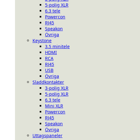
5-polig XLR
6.3 tele
Powercon
RJ45
Speakon
Övriga
Keystone
3.5 minitele
HDMI
RCA
RJ45
USB
Övriga
Sladdkontakter
3-polig XLR
5-polig XLR
6.3 tele
Mini XLR
Powercon
RJ45
Speakon
Övriga
Uttagspaneler