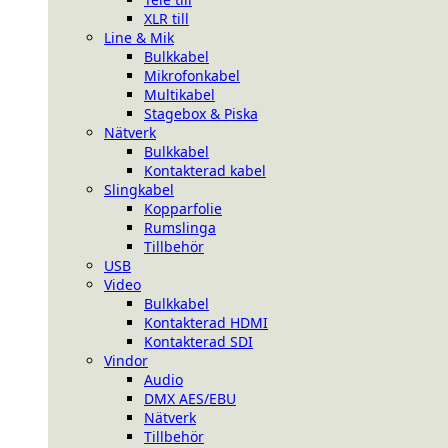
XLR till
Line & Mik
Bulkkabel
Mikrofonkabel
Multikabel
Stagebox & Piska
Nätverk
Bulkkabel
Kontakterad kabel
Slingkabel
Kopparfolie
Rumslinga
Tillbehör
USB
Video
Bulkkabel
Kontakterad HDMI
Kontakterad SDI
Vindor
Audio
DMX AES/EBU
Nätverk
Tillbehör