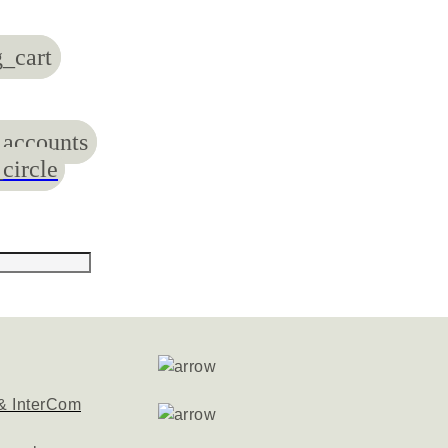
_cart
accounts
circle
& InterCom