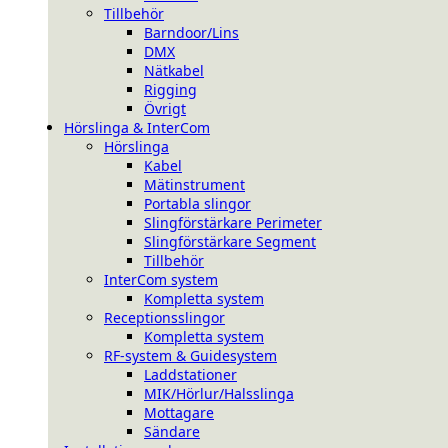
Tillbehör
Barndoor/Lins
DMX
Nätkabel
Rigging
Övrigt
Hörslinga & InterCom
Hörslinga
Kabel
Mätinstrument
Portabla slingor
Slingförstärkare Perimeter
Slingförstärkare Segment
Tillbehör
InterCom system
Kompletta system
Receptionsslingor
Kompletta system
RF-system & Guidesystem
Laddstationer
MIK/Hörlur/Halsslinga
Mottagare
Sändare