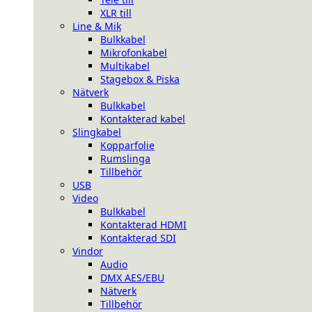
XLR till
Line & Mik
Bulkkabel
Mikrofonkabel
Multikabel
Stagebox & Piska
Nätverk
Bulkkabel
Kontakterad kabel
Slingkabel
Kopparfolie
Rumslinga
Tillbehör
USB
Video
Bulkkabel
Kontakterad HDMI
Kontakterad SDI
Vindor
Audio
DMX AES/EBU
Nätverk
Tillbehör