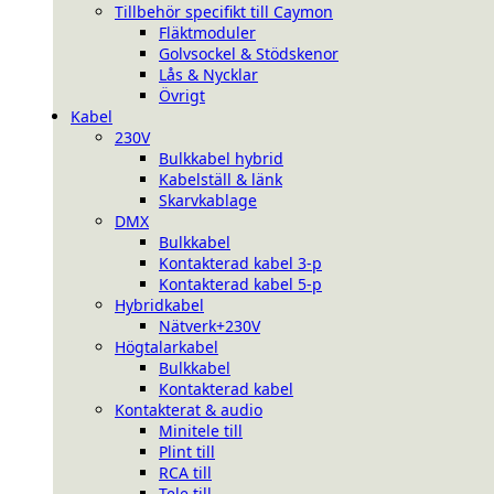
Tillbehör specifikt till Caymon
Fläktmoduler
Golvsockel & Stödskenor
Lås & Nycklar
Övrigt
Kabel
230V
Bulkkabel hybrid
Kabelställ & länk
Skarvkablage
DMX
Bulkkabel
Kontakterad kabel 3-p
Kontakterad kabel 5-p
Hybridkabel
Nätverk+230V
Högtalarkabel
Bulkkabel
Kontakterad kabel
Kontakterat & audio
Minitele till
Plint till
RCA till
Tele till