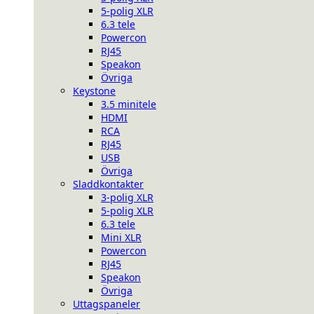
5-polig XLR
6.3 tele
Powercon
RJ45
Speakon
Övriga
Keystone
3.5 minitele
HDMI
RCA
RJ45
USB
Övriga
Sladdkontakter
3-polig XLR
5-polig XLR
6.3 tele
Mini XLR
Powercon
RJ45
Speakon
Övriga
Uttagspaneler