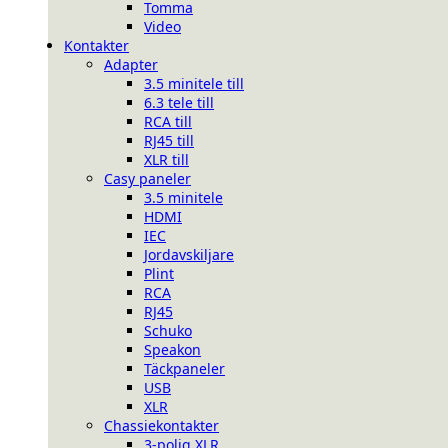
Tomma
Video
Kontakter
Adapter
3.5 minitele till
6.3 tele till
RCA till
RJ45 till
XLR till
Casy paneler
3.5 minitele
HDMI
IEC
Jordavskiljare
Plint
RCA
RJ45
Schuko
Speakon
Täckpaneler
USB
XLR
Chassiekontakter
3-polig XLR