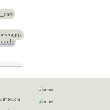
_cart
accounts
circle
& InterCom