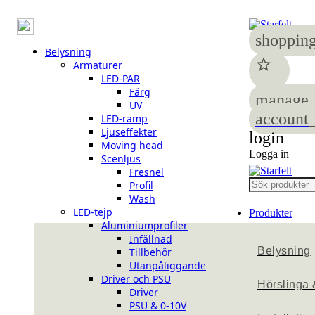
shopping
Belysning
star
Armaturer
LED-PAR
Färg
manage_
UV
account_
LED-ramp
Ljuseffekter
login
Moving head
Logga in
Scenljus
Fresnel
Profil
Wash
LED-tejp
Produkter
Aluminiumprofiler
Infällnad
Belysning
Tillbehör
Utanpåliggande
Driver och PSU
Hörslinga 
Driver
PSU & 0-10V