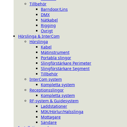
Tillbehör
Barndoor/Lins
DMX
Nätkabel
Rigging
Övrigt
Hörslinga & InterCom
Hörslinga
Kabel
Mätinstrument
Portabla slingor
Slingförstärkare Perimeter
Slingförstärkare Segment
Tillbehör
InterCom system
Kompletta system
Receptionsslingor
Kompletta system
RF-system & Guidesystem
Laddstationer
MIK/Hörlur/Halsslinga
Mottagare
Sändare