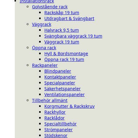
Installationsrack
Golvstående rack
Rackskåp 19 tum
Utdragbart & Svängbart
Väggrack
Halvrack 9,5 tum
Svängbara väggrack 19 tum
Väggrack 19 tum
Öppna rack
Hyll & Bordsmontage
Öppna rack 19 tum
Rackpaneler
Blindpaneler
Kontaktpaneler
Specialpaneler
Säkerhetspaneler
Ventilationspaneler
Tillbehör allmänt
Korgmutter & Rackskruv
Rackhyllor
Racklådor
Specialtillbehör
Strömpaneler
Stödskenor