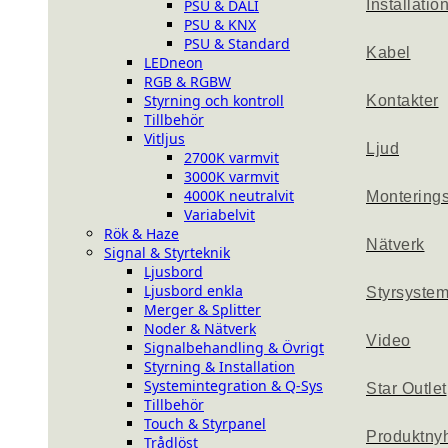
PSU & DALI
Installatio
PSU & KNX
PSU & Standard
Kabel
LEDneon
RGB & RGBW
Styrning och kontroll
Kontakter
Tillbehör
Vitljus
Ljud
2700K varmvit
3000K varmvit
4000K neutralvit
Montering
Variabelvit
Rök & Haze
Nätverk
Signal & Styrteknik
Ljusbord
Ljusbord enkla
Styrsyste
Merger & Splitter
Noder & Nätverk
Video
Signalbehandling & Övrigt
Styrning & Installation
Systemintegration & Q-Sys
Star Outlet
Tillbehör
Touch & Styrpanel
Produktny
Trådlöst