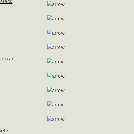
nsrack
sboxar
m
heter