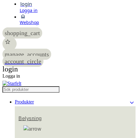
login
Logga in
home
Webshop
shopping_cart
star
manage_accounts
account_circle
login
Logga in
keyboard_arrow_down
Produkter
Belysning