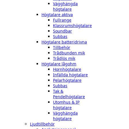
Vägghängda
högtalare
Högtalare aktiva
Fullrange
Klassrumshögtalare
Soundbar
Subbas
Högtalare batteridrivna
Tillbehör
Trådbunden mik
Trådlös mik
Högtalare lågohm
Hornhögtalare
Infällda högtalare
Pelarhögtalare
Subbas
Tak &
Pendelhögtalare
Utomhus & IP
högtalare
Vägghängda
högtalare
Ljudtillbehör