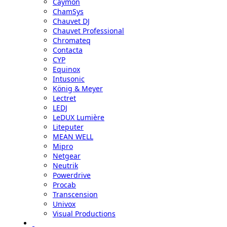
Caymon
ChamSys
Chauvet DJ
Chauvet Professional
Chromateq
Contacta
CYP
Equinox
Intusonic
König & Meyer
Lectret
LEDJ
LeDUX Lumière
Liteputer
MEAN WELL
Mipro
Netgear
Neutrik
Powerdrive
Procab
Transcension
Univox
Visual Productions