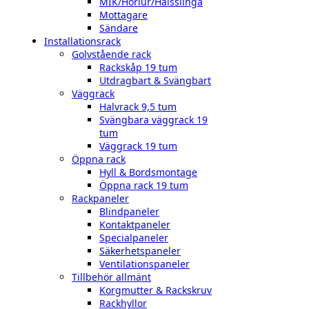
MIK/Hörlur/Halsslinga
Mottagare
Sändare
Installationsrack
Golvstående rack
Rackskåp 19 tum
Utdragbart & Svängbart
Väggrack
Halvrack 9,5 tum
Svängbara väggrack 19
tum
Väggrack 19 tum
Öppna rack
Hyll & Bordsmontage
Öppna rack 19 tum
Rackpaneler
Blindpaneler
Kontaktpaneler
Specialpaneler
Säkerhetspaneler
Ventilationspaneler
Tillbehör allmänt
Korgmutter & Rackskruv
Rackhyllor