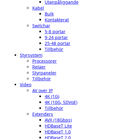
Utanpåliggande
Kabel
Bulk
Kontakterat
Switchar
5-8 portar
9-24 portar
25-48 portar
Tillbehör
Styrsystem
Processorer
Reläer
Styrpaneler
Tillbehör
Video
AV over IP
4K (1G)
4K (10G, SDVoE)
Tillbehör
Extenders
AVX (18Gbps)
HDBaseT Lite
HDBaseT 1.0
HDBaseT 2.0