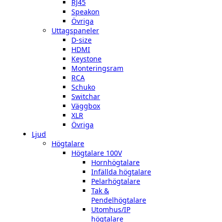
RJ45
Speakon
Övriga
Uttagspaneler
D-size
HDMI
Keystone
Monteringsram
RCA
Schuko
Switchar
Väggbox
XLR
Övriga
Ljud
Högtalare
Högtalare 100V
Hornhögtalare
Infällda högtalare
Pelarhögtalare
Tak &
Pendelhögtalare
Utomhus/IP
högtalare