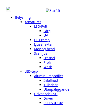
Belysning
Armaturer
LED-PAR
Färg
UV
LED-ramp
Ljuseffekter
Moving head
Scenljus
Fresnel
Profil
Wash
LED-tejp
Aluminiumprofiler
Infällnad
Tillbehör
Utanpåliggande
Driver och PSU
Driver
PSU & 0-10V