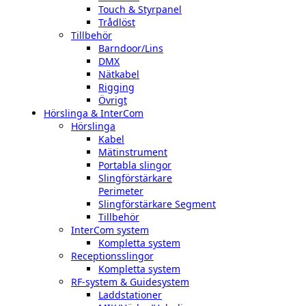
Touch & Styrpanel
Trådlöst
Tillbehör
Barndoor/Lins
DMX
Nätkabel
Rigging
Övrigt
Hörslinga & InterCom
Hörslinga
Kabel
Mätinstrument
Portabla slingor
Slingförstärkare
Perimeter
Slingförstärkare Segment
Tillbehör
InterCom system
Kompletta system
Receptionsslingor
Kompletta system
RF-system & Guidesystem
Laddstationer