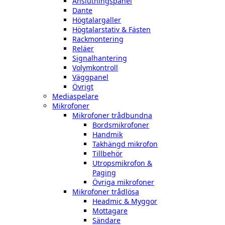
Anslutningspanel
Dante
Högtalargaller
Högtalarstativ & Fästen
Rackmontering
Reläer
Signalhantering
Volymkontroll
Väggpanel
Övrigt
Mediaspelare
Mikrofoner
Mikrofoner trådbundna
Bordsmikrofoner
Handmik
Takhängd mikrofon
Tillbehör
Utropsmikrofon &
Paging
Övriga mikrofoner
Mikrofoner trådlösa
Headmic & Myggor
Mottagare
Sändare