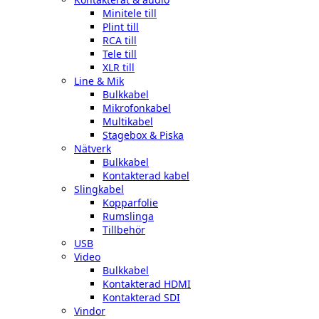
Minitele till
Plint till
RCA till
Tele till
XLR till
Line & Mik
Bulkkabel
Mikrofonkabel
Multikabel
Stagebox & Piska
Nätverk
Bulkkabel
Kontakterad kabel
Slingkabel
Kopparfolie
Rumslinga
Tillbehör
USB
Video
Bulkkabel
Kontakterad HDMI
Kontakterad SDI
Vindor