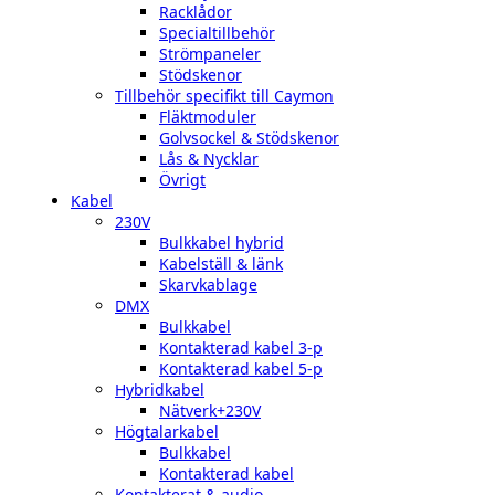
Racklådor
Specialtillbehör
Strömpaneler
Stödskenor
Tillbehör specifikt till Caymon
Fläktmoduler
Golvsockel & Stödskenor
Lås & Nycklar
Övrigt
Kabel
230V
Bulkkabel hybrid
Kabelställ & länk
Skarvkablage
DMX
Bulkkabel
Kontakterad kabel 3-p
Kontakterad kabel 5-p
Hybridkabel
Nätverk+230V
Högtalarkabel
Bulkkabel
Kontakterad kabel
Kontakterat & audio