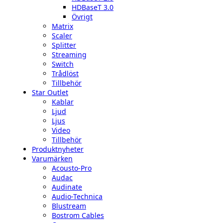
HDBaseT 3.0
Övrigt
Matrix
Scaler
Splitter
Streaming
Switch
Trådlöst
Tillbehör
Star Outlet
Kablar
Ljud
Ljus
Video
Tillbehör
Produktnyheter
Varumärken
Acousto-Pro
Audac
Audinate
Audio-Technica
Blustream
Bostrom Cables