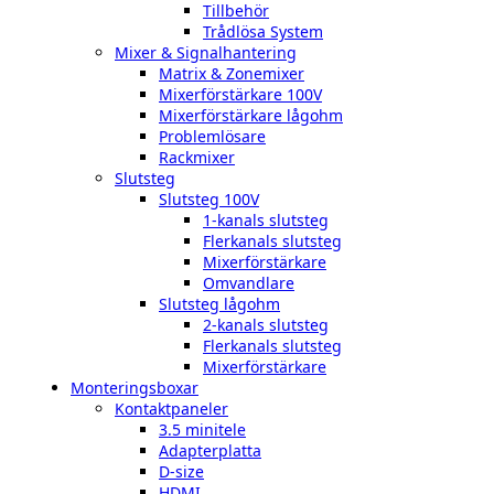
Tillbehör
Trådlösa System
Mixer & Signalhantering
Matrix & Zonemixer
Mixerförstärkare 100V
Mixerförstärkare lågohm
Problemlösare
Rackmixer
Slutsteg
Slutsteg 100V
1-kanals slutsteg
Flerkanals slutsteg
Mixerförstärkare
Omvandlare
Slutsteg lågohm
2-kanals slutsteg
Flerkanals slutsteg
Mixerförstärkare
Monteringsboxar
Kontaktpaneler
3.5 minitele
Adapterplatta
D-size
HDMI