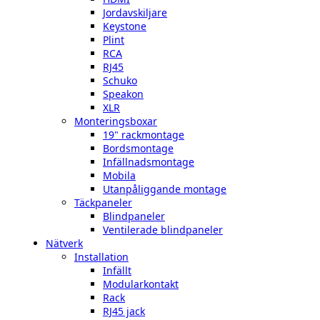
Jordavskiljare
Keystone
Plint
RCA
RJ45
Schuko
Speakon
XLR
Monteringsboxar
19" rackmontage
Bordsmontage
Infällnadsmontage
Mobila
Utanpåliggande montage
Täckpaneler
Blindpaneler
Ventilerade blindpaneler
Nätverk
Installation
Infällt
Modularkontakt
Rack
RJ45 jack