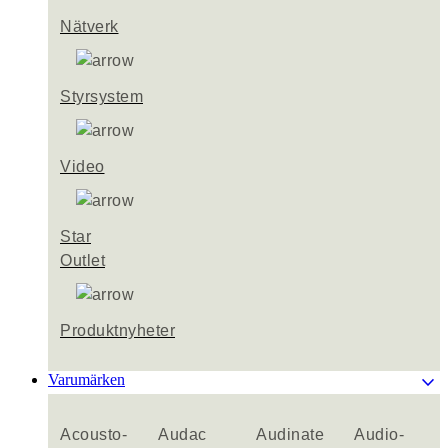
Nätverk
Styrsystem
Video
Star
Outlet
Produktnyheter
keyboard_arrow_down
Varumärken
Acousto-
Audac
Audinate
Audio-