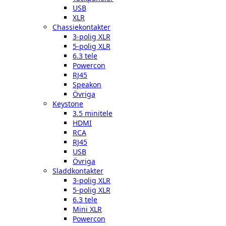
USB
XLR
Chassiekontakter
3-polig XLR
5-polig XLR
6.3 tele
Powercon
RJ45
Speakon
Övriga
Keystone
3.5 minitele
HDMI
RCA
RJ45
USB
Övriga
Sladdkontakter
3-polig XLR
5-polig XLR
6.3 tele
Mini XLR
Powercon