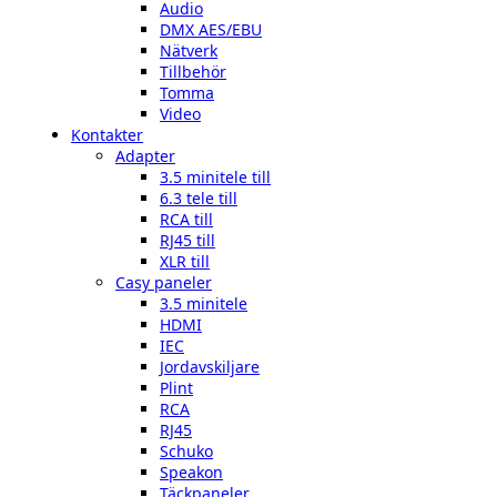
Audio
DMX AES/EBU
Nätverk
Tillbehör
Tomma
Video
Kontakter
Adapter
3.5 minitele till
6.3 tele till
RCA till
RJ45 till
XLR till
Casy paneler
3.5 minitele
HDMI
IEC
Jordavskiljare
Plint
RCA
RJ45
Schuko
Speakon
Täckpaneler