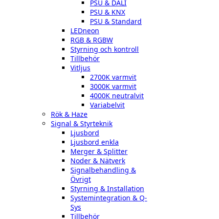
PSU & DALI
PSU & KNX
PSU & Standard
LEDneon
RGB & RGBW
Styrning och kontroll
Tillbehör
Vitljus
2700K varmvit
3000K varmvit
4000K neutralvit
Variabelvit
Rök & Haze
Signal & Styrteknik
Ljusbord
Ljusbord enkla
Merger & Splitter
Noder & Nätverk
Signalbehandling &
Övrigt
Styrning & Installation
Systemintegration & Q-
Sys
Tillbehör