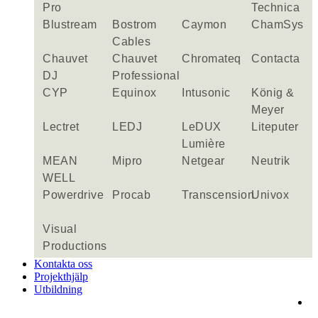
Pro
Technica
Blustream
Bostrom
Caymon
ChamSys
Cables
Chauvet
Chauvet
Chromateq
Contacta
DJ
Professional
CYP
Equinox
Intusonic
König &
Meyer
Lectret
LEDJ
LeDUX
Liteputer
Lumière
MEAN
Mipro
Netgear
Neutrik
WELL
Powerdrive
Procab
Transcension
Univox
Visual
Productions
Kontakta oss
Projekthjälp
Utbildning