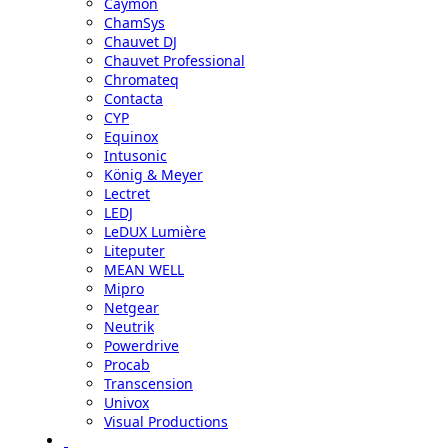
Caymon
ChamSys
Chauvet DJ
Chauvet Professional
Chromateq
Contacta
CYP
Equinox
Intusonic
König & Meyer
Lectret
LEDJ
LeDUX Lumière
Liteputer
MEAN WELL
Mipro
Netgear
Neutrik
Powerdrive
Procab
Transcension
Univox
Visual Productions