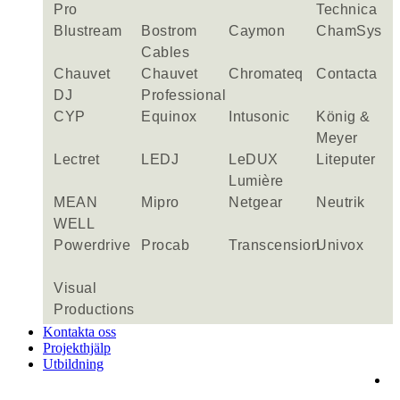
Pro
Technica
Blustream
Bostrom
Caymon
ChamSys
Cables
Chauvet
Chauvet
Chromateq
Contacta
DJ
Professional
CYP
Equinox
Intusonic
König &
Meyer
Lectret
LEDJ
LeDUX
Liteputer
Lumière
MEAN
Mipro
Netgear
Neutrik
WELL
Powerdrive
Procab
Transcension
Univox
Visual
Productions
Kontakta oss
Projekthjälp
Utbildning