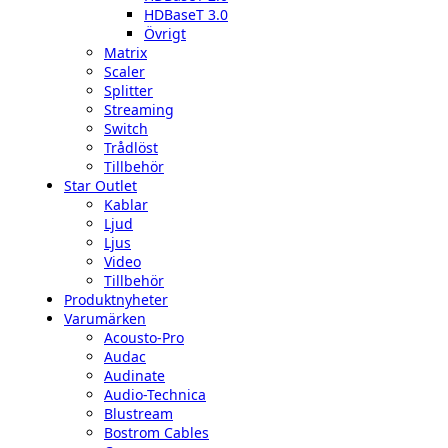
HDBaseT 3.0
Övrigt
Matrix
Scaler
Splitter
Streaming
Switch
Trådlöst
Tillbehör
Star Outlet
Kablar
Ljud
Ljus
Video
Tillbehör
Produktnyheter
Varumärken
Acousto-Pro
Audac
Audinate
Audio-Technica
Blustream
Bostrom Cables