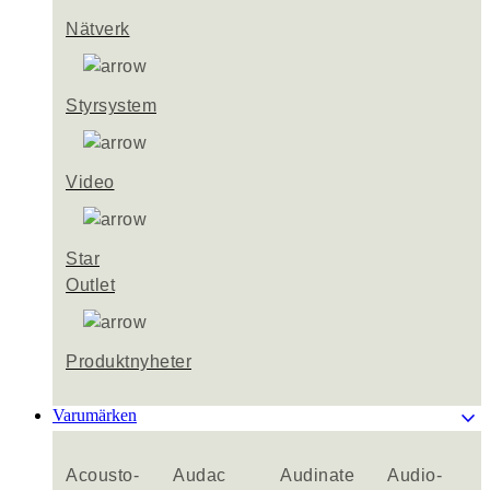
Nätverk
Styrsystem
Video
Star
Outlet
Produktnyheter
keyboard_arrow_down
Varumärken
Acousto-
Audac
Audinate
Audio-