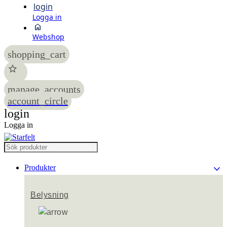
login
Logga in
home
Webshop
shopping_cart
star
manage_accounts
account_circle
login
Logga in
keyboard_arrow_down
Produkter
Belysning