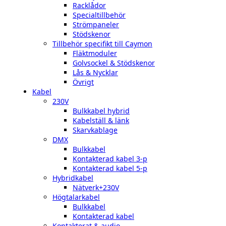
Racklådor
Specialtillbehör
Strömpaneler
Stödskenor
Tillbehör specifikt till Caymon
Fläktmoduler
Golvsockel & Stödskenor
Lås & Nycklar
Övrigt
Kabel
230V
Bulkkabel hybrid
Kabelställ & länk
Skarvkablage
DMX
Bulkkabel
Kontakterad kabel 3-p
Kontakterad kabel 5-p
Hybridkabel
Nätverk+230V
Högtalarkabel
Bulkkabel
Kontakterad kabel
Kontakterat & audio