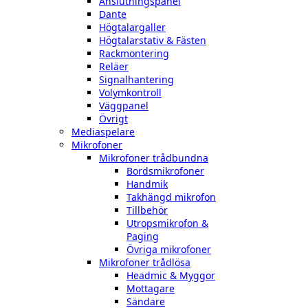
Anslutningspanel
Dante
Högtalargaller
Högtalarstativ & Fästen
Rackmontering
Reläer
Signalhantering
Volymkontroll
Väggpanel
Övrigt
Mediaspelare
Mikrofoner
Mikrofoner trådbundna
Bordsmikrofoner
Handmik
Takhängd mikrofon
Tillbehör
Utropsmikrofon &
Paging
Övriga mikrofoner
Mikrofoner trådlösa
Headmic & Myggor
Mottagare
Sändare