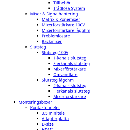
Tillbehör
Trådlösa System
Mixer & Signalhantering
Matrix & Zonemixer
Mixerförstärkare 100V
Mixerförstärkare lågohm
Problemlösare
Rackmixer
Slutsteg
Slutsteg 100V
1-kanals slutsteg
Flerkanals slutsteg
Mixerförstärkare
Omvandlare
Slutsteg lågohm
2-kanals slutsteg
Flerkanals slutsteg
Mixerförstärkare
Monteringsboxar
Kontaktpaneler
3.5 minitele
Adapterplatta
D-size
HDMI