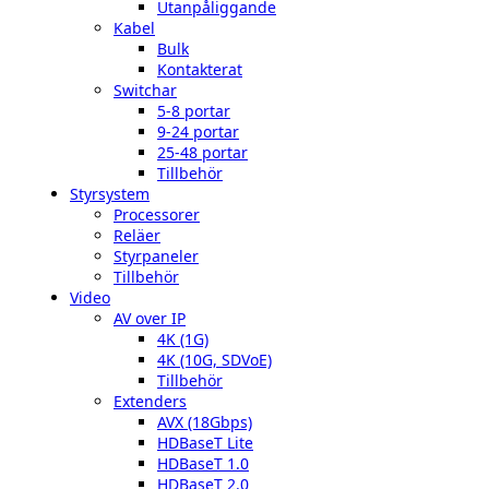
Utanpåliggande
Kabel
Bulk
Kontakterat
Switchar
5-8 portar
9-24 portar
25-48 portar
Tillbehör
Styrsystem
Processorer
Reläer
Styrpaneler
Tillbehör
Video
AV over IP
4K (1G)
4K (10G, SDVoE)
Tillbehör
Extenders
AVX (18Gbps)
HDBaseT Lite
HDBaseT 1.0
HDBaseT 2.0