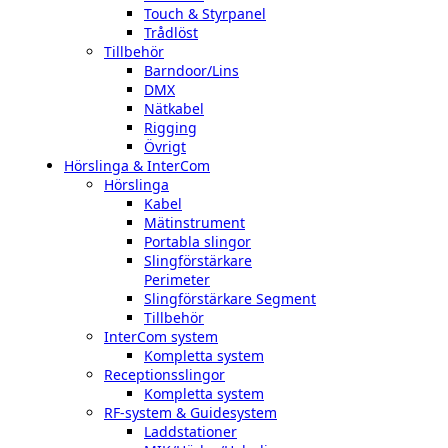
Touch & Styrpanel
Trådlöst
Tillbehör
Barndoor/Lins
DMX
Nätkabel
Rigging
Övrigt
Hörslinga & InterCom
Hörslinga
Kabel
Mätinstrument
Portabla slingor
Slingförstärkare
Perimeter
Slingförstärkare Segment
Tillbehör
InterCom system
Kompletta system
Receptionsslingor
Kompletta system
RF-system & Guidesystem
Laddstationer