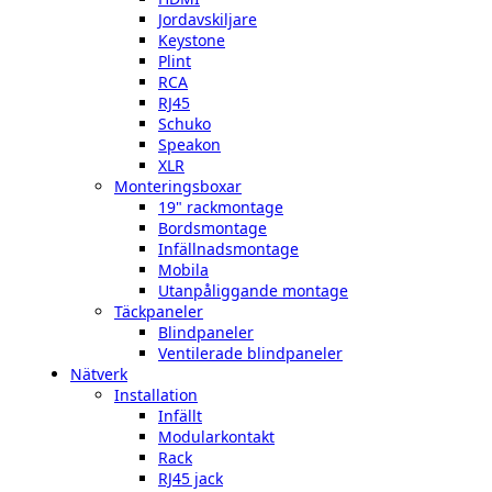
Jordavskiljare
Keystone
Plint
RCA
RJ45
Schuko
Speakon
XLR
Monteringsboxar
19" rackmontage
Bordsmontage
Infällnadsmontage
Mobila
Utanpåliggande montage
Täckpaneler
Blindpaneler
Ventilerade blindpaneler
Nätverk
Installation
Infällt
Modularkontakt
Rack
RJ45 jack