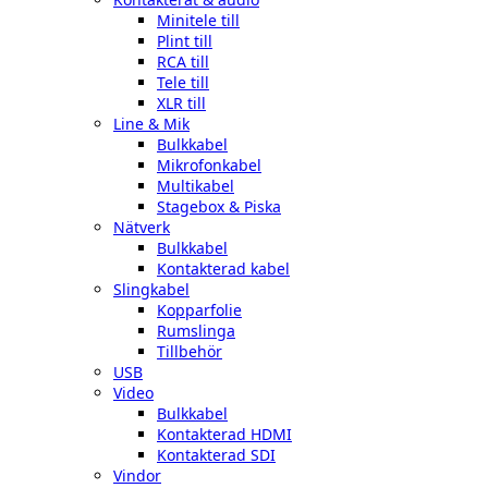
Minitele till
Plint till
RCA till
Tele till
XLR till
Line & Mik
Bulkkabel
Mikrofonkabel
Multikabel
Stagebox & Piska
Nätverk
Bulkkabel
Kontakterad kabel
Slingkabel
Kopparfolie
Rumslinga
Tillbehör
USB
Video
Bulkkabel
Kontakterad HDMI
Kontakterad SDI
Vindor