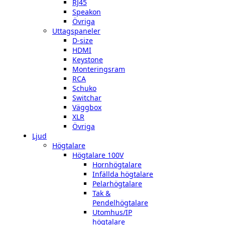
RJ45
Speakon
Övriga
Uttagspaneler
D-size
HDMI
Keystone
Monteringsram
RCA
Schuko
Switchar
Väggbox
XLR
Övriga
Ljud
Högtalare
Högtalare 100V
Hornhögtalare
Infällda högtalare
Pelarhögtalare
Tak &
Pendelhögtalare
Utomhus/IP
högtalare