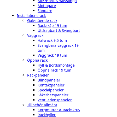
MIK/Hörlur/Halsslinga
Mottagare
Sändare
Installationsrack
Golvstående rack
Rackskåp 19 tum
Utdragbart & Svängbart
Väggrack
Halvrack 9,5 tum
Svängbara väggrack 19
tum
Väggrack 19 tum
Öppna rack
Hyll & Bordsmontage
Öppna rack 19 tum
Rackpaneler
Blindpaneler
Kontaktpaneler
Specialpaneler
Säkerhetspaneler
Ventilationspaneler
Tillbehör allmänt
Korgmutter & Rackskruv
Rackhyllor