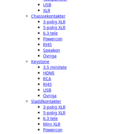
USB
XLR
Chassiekontakter
3-polig XLR
5-polig XLR
6.3 tele
Powercon
RJ45
Speakon
Övriga
Keystone
3.5 minitele
HDMI
RCA
RJ45
USB
Övriga
Sladdkontakter
3-polig XLR
5-polig XLR
6.3 tele
Mini XLR
Powercon