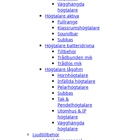
Vägghängda
högtalare
Högtalare aktiva
Fullrange
Klassrumshögtalare
Soundbar
Subbas
Högtalare batteridrivna
Tillbehör
Trådbunden mik
Trådlös mik
Högtalare lågohm
Hornhögtalare
Infällda högtalare
Pelarhögtalare
Subbas
Tak &
Pendelhögtalare
Utomhus & IP
högtalare
Vägghängda
högtalare
Ljudtillbehör