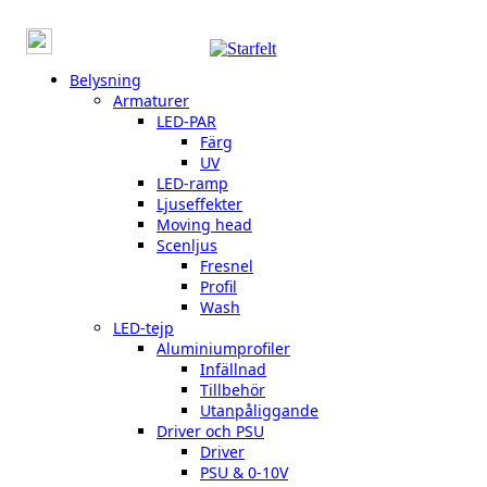
Belysning
Armaturer
LED-PAR
Färg
UV
LED-ramp
Ljuseffekter
Moving head
Scenljus
Fresnel
Profil
Wash
LED-tejp
Aluminiumprofiler
Infällnad
Tillbehör
Utanpåliggande
Driver och PSU
Driver
PSU & 0-10V