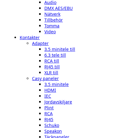
Audio
DMX AES/EBU
Nätverk
Tillbehör
Tomma
Video
Kontakter
Adapter
3.5 minitele till
6.3 tele till
RCA till
RJ45 till
XLR till
Casy paneler
3.5 minitele
HDMI
IEC
Jordavskiljare
Plint
RCA
RJ45
Schuko
Speakon
Täckpaneler