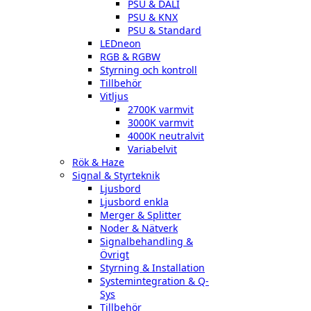
PSU & DALI
PSU & KNX
PSU & Standard
LEDneon
RGB & RGBW
Styrning och kontroll
Tillbehör
Vitljus
2700K varmvit
3000K varmvit
4000K neutralvit
Variabelvit
Rök & Haze
Signal & Styrteknik
Ljusbord
Ljusbord enkla
Merger & Splitter
Noder & Nätverk
Signalbehandling &
Övrigt
Styrning & Installation
Systemintegration & Q-
Sys
Tillbehör