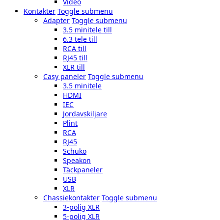
Video
Kontakter
Toggle submenu
Adapter
Toggle submenu
3.5 minitele till
6.3 tele till
RCA till
RJ45 till
XLR till
Casy paneler
Toggle submenu
3.5 minitele
HDMI
IEC
Jordavskiljare
Plint
RCA
RJ45
Schuko
Speakon
Täckpaneler
USB
XLR
Chassiekontakter
Toggle submenu
3-polig XLR
5-polig XLR