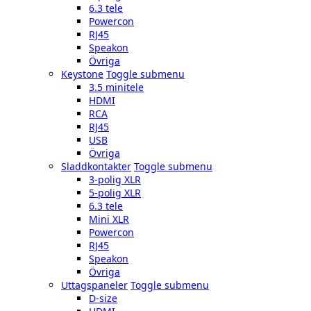
6.3 tele
Powercon
RJ45
Speakon
Övriga
Keystone
Toggle submenu
3.5 minitele
HDMI
RCA
RJ45
USB
Övriga
Sladdkontakter
Toggle submenu
3-polig XLR
5-polig XLR
6.3 tele
Mini XLR
Powercon
RJ45
Speakon
Övriga
Uttagspaneler
Toggle submenu
D-size