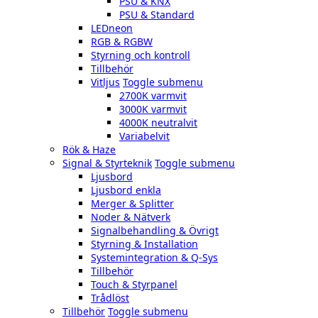
PSU & KNX
PSU & Standard
LEDneon
RGB & RGBW
Styrning och kontroll
Tillbehör
Vitljus
Toggle submenu
2700K varmvit
3000K varmvit
4000K neutralvit
Variabelvit
Rök & Haze
Signal & Styrteknik
Toggle submenu
Ljusbord
Ljusbord enkla
Merger & Splitter
Noder & Nätverk
Signalbehandling & Övrigt
Styrning & Installation
Systemintegration & Q-Sys
Tillbehör
Touch & Styrpanel
Trådlöst
Tillbehör
Toggle submenu