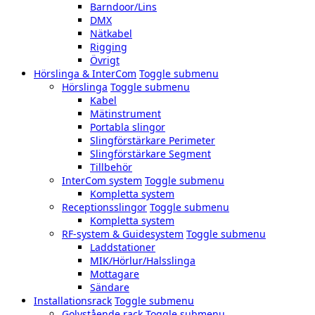
Barndoor/Lins
DMX
Nätkabel
Rigging
Övrigt
Hörslinga & InterCom
Toggle submenu
Hörslinga
Toggle submenu
Kabel
Mätinstrument
Portabla slingor
Slingförstärkare Perimeter
Slingförstärkare Segment
Tillbehör
InterCom system
Toggle submenu
Kompletta system
Receptionsslingor
Toggle submenu
Kompletta system
RF-system & Guidesystem
Toggle submenu
Laddstationer
MIK/Hörlur/Halsslinga
Mottagare
Sändare
Installationsrack
Toggle submenu
Golvstående rack
Toggle submenu