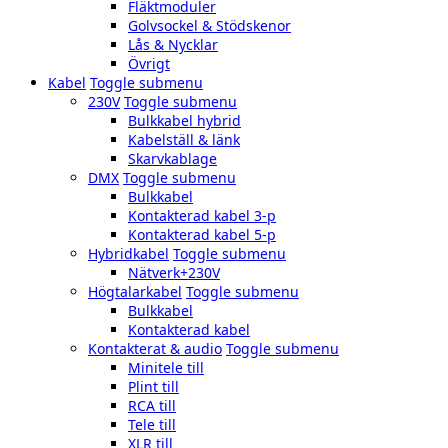
Fläktmoduler
Golvsockel & Stödskenor
Lås & Nycklar
Övrigt
Kabel
Toggle submenu
230V
Toggle submenu
Bulkkabel hybrid
Kabelställ & länk
Skarvkablage
DMX
Toggle submenu
Bulkkabel
Kontakterad kabel 3-p
Kontakterad kabel 5-p
Hybridkabel
Toggle submenu
Nätverk+230V
Högtalarkabel
Toggle submenu
Bulkkabel
Kontakterad kabel
Kontakterat & audio
Toggle submenu
Minitele till
Plint till
RCA till
Tele till
XLR till