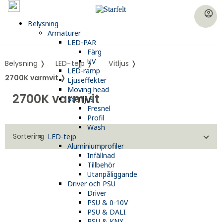
account_circle
Belysning
Armaturer
LED-PAR
Färg
UV
Belysning ❭
LED-tejp ❭
Vitljus ❭
LED-ramp
2700K varmvit ❭
Ljuseffekter
Moving head
2700K varmvit
Scenljus
Fresnel
Profil
Wash
Sortering
LED-tejp
Aluminiumprofiler
Infällnad
Tillbehör
Utanpåliggande
Driver och PSU
Driver
PSU & 0-10V
PSU & DALI
PSU & KNX