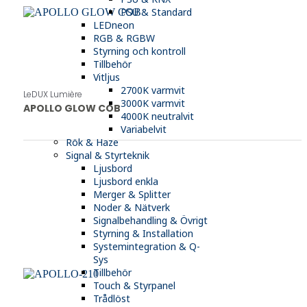
PSU & Standard
LEDneon
RGB & RGBW
Styrning och kontroll
Tillbehör
Vitljus
2700K varmvit
LeDUX Lumière
3000K varmvit
APOLLO GLOW COB
4000K neutralvit
Variabelvit
Rök & Haze
Signal & Styrteknik
Ljusbord
Ljusbord enkla
Merger & Splitter
Noder & Nätverk
Signalbehandling & Övrigt
Styrning & Installation
Systemintegration & Q-
Sys
Tillbehör
Touch & Styrpanel
Trådlöst