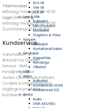
RCA till
Telefonväxel
Tele till
Måndag-fredag 08:00-16:30
XLR till
Line & Mik
Lager/Hämtning
Bulkkabel
Måndag-fredag 08:00-16:30
Mikrofonkabel
(Lunchstängt 12.00-13.00)
Multikabel
Stagebox & Piska
Nätverk
Kundservice
Bulkkabel
Kontakterad kabel
Slingkabel
Varumärken
Kopparfolie
Bli kund hos Starfelt
Rumslinga
Service - RMA
Tillbehör
Försäljningsvillkor
USB
Video
Audac Certifierade Partners
Bulkkabel
Cookies & Integritetspolicy
Kontakterad HDMI
Utgångna produkter
Kontakterad SDI
Vindor
Kundservice
Audio
DMX AES/EBU