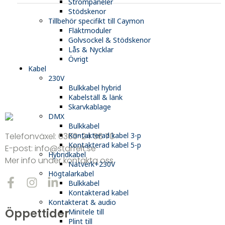
Strömpaneler
Stödskenor
Tillbehör specifikt till Caymon
Fläktmoduler
Golvsockel & Stödskenor
Lås & Nycklar
Övrigt
Kabel
230V
Bulkkabel hybrid
Kabelställ & länk
Skarvkablage
DMX
Bulkkabel
Kontakterad kabel 3-p
Telefonväxel:
0303-24 56 70
Kontakterad kabel 5-p
E-post:
info@starfelt.se
Hybridkabel
Mer info under kontakta oss
Nätverk+230V
Högtalarkabel
Bulkkabel
Kontakterad kabel
Kontakterat & audio
Öppettider
Minitele till
Plint till