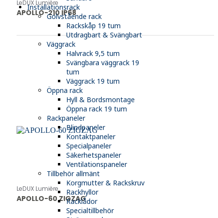
LeDUX Lumière
Installationsrack
APOLLO-210 IP68
Golvstående rack
Rackskåp 19 tum
Utdragbart & Svängbart
Väggrack
Halvrack 9,5 tum
Svängbara väggrack 19
tum
Väggrack 19 tum
Öppna rack
Hyll & Bordsmontage
Öppna rack 19 tum
Rackpaneler
Blindpaneler
Kontaktpaneler
Specialpaneler
Säkerhetspaneler
Ventilationspaneler
Tillbehör allmänt
Korgmutter & Rackskruv
LeDUX Lumière
Rackhyllor
APOLLO-60 ZIGZAG
Racklådor
Specialtillbehör