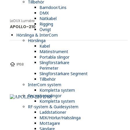
Tillbehör
Barndoor/Lins
DMX
Nätkabel
LeDUX Lumière
Rigging
APOLLO-210
Övrigt
Hörslinga & InterCom
Hörslinga
Kabel
Mätinstrument
Portabla slingor
Slingförstärkare
rainy
IP68
Perimeter
Slingförstärkare Segment
Tillbehör
InterCom system
Kompletta system
Receptionsslingor
Kompletta system
RF-system & Guidesystem
Laddstationer
MIK/Hörlur/Halsslinga
Mottagare
Sändare