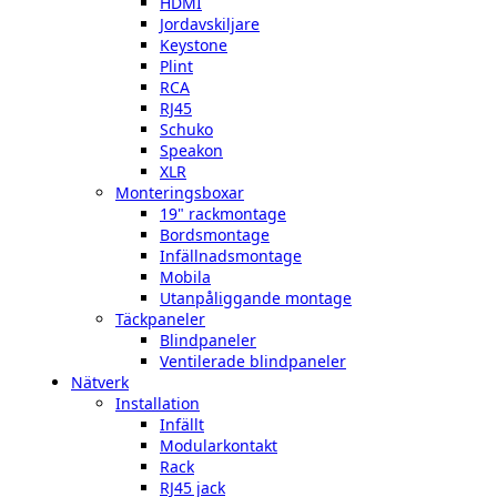
HDMI
Jordavskiljare
Keystone
Plint
RCA
RJ45
Schuko
Speakon
XLR
Monteringsboxar
19" rackmontage
Bordsmontage
Infällnadsmontage
Mobila
Utanpåliggande montage
Täckpaneler
Blindpaneler
Ventilerade blindpaneler
Nätverk
Installation
Infällt
Modularkontakt
Rack
RJ45 jack