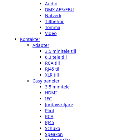
Audio
DMX AES/EBU
Nätverk
Tillbehör
Tomma
Video
Kontakter
Adapter
3.5 minitele till
6.3 tele till
RCA till
RJ45 till
XLR till
Casy paneler
3.5 minitele
HDMI
IEC
Jordavskiljare
Plint
RCA
RJ45
Schuko
Speakon