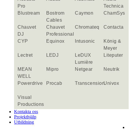
Pro
Technica
Blustream
Bostrom
Caymon
ChamSys
Cables
Chauvet
Chauvet
Chromateq
Contacta
DJ
Professional
CYP
Equinox
Intusonic
König &
Meyer
Lectret
LEDJ
LeDUX
Liteputer
Lumière
MEAN
Mipro
Netgear
Neutrik
WELL
Powerdrive
Procab
Transcension
Univox
Visual
Productions
Kontakta oss
Projekthjälp
Utbildning