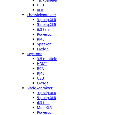
Täckpaneler
USB
XLR
Chassiekontakter
3-polig XLR
5-polig XLR
6.3 tele
Powercon
RJ45
Speakon
Övriga
Keystone
3.5 minitele
HDMI
RCA
RJ45
USB
Övriga
Sladdkontakter
3-polig XLR
5-polig XLR
6.3 tele
Mini XLR
Powercon