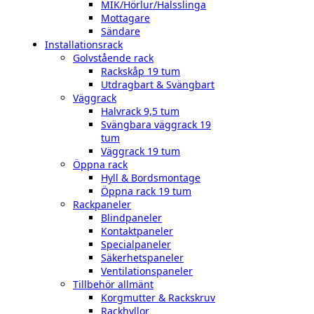
MIK/Hörlur/Halsslinga
Mottagare
Sändare
Installationsrack
Golvstående rack
Rackskåp 19 tum
Utdragbart & Svängbart
Väggrack
Halvrack 9,5 tum
Svängbara väggrack 19
tum
Väggrack 19 tum
Öppna rack
Hyll & Bordsmontage
Öppna rack 19 tum
Rackpaneler
Blindpaneler
Kontaktpaneler
Specialpaneler
Säkerhetspaneler
Ventilationspaneler
Tillbehör allmänt
Korgmutter & Rackskruv
Rackhyllor