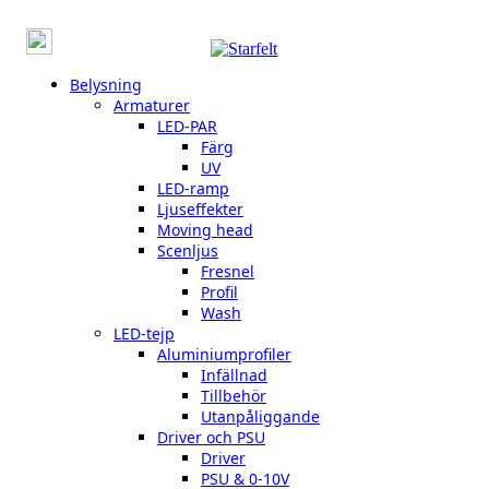
Belysning
Armaturer
LED-PAR
Färg
UV
LED-ramp
Ljuseffekter
Moving head
Scenljus
Fresnel
Profil
Wash
LED-tejp
Aluminiumprofiler
Infällnad
Tillbehör
Utanpåliggande
Driver och PSU
Driver
PSU & 0-10V