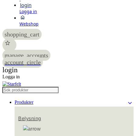
login
Logga in
home
Webshop
shopping_cart
star
manage_accounts
account_circle
login
Logga in
keyboard_arrow_down
Produkter
Belysning