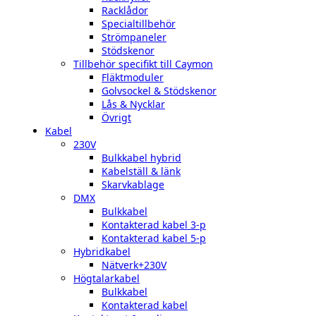
Racklådor
Specialtillbehör
Strömpaneler
Stödskenor
Tillbehör specifikt till Caymon
Fläktmoduler
Golvsockel & Stödskenor
Lås & Nycklar
Övrigt
Kabel
230V
Bulkkabel hybrid
Kabelställ & länk
Skarvkablage
DMX
Bulkkabel
Kontakterad kabel 3-p
Kontakterad kabel 5-p
Hybridkabel
Nätverk+230V
Högtalarkabel
Bulkkabel
Kontakterad kabel