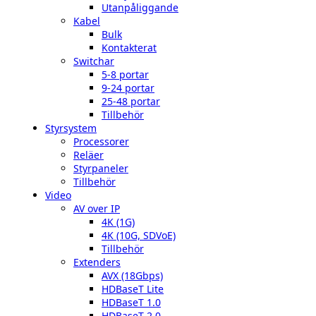
Utanpåliggande
Kabel
Bulk
Kontakterat
Switchar
5-8 portar
9-24 portar
25-48 portar
Tillbehör
Styrsystem
Processorer
Reläer
Styrpaneler
Tillbehör
Video
AV over IP
4K (1G)
4K (10G, SDVoE)
Tillbehör
Extenders
AVX (18Gbps)
HDBaseT Lite
HDBaseT 1.0
HDBaseT 2.0