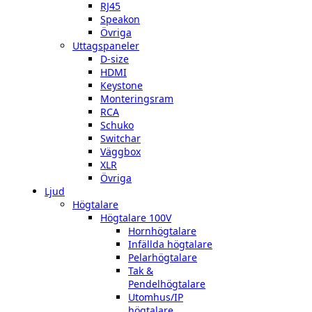
RJ45
Speakon
Övriga
Uttagspaneler
D-size
HDMI
Keystone
Monteringsram
RCA
Schuko
Switchar
Väggbox
XLR
Övriga
Ljud
Högtalare
Högtalare 100V
Hornhögtalare
Infällda högtalare
Pelarhögtalare
Tak &
Pendelhögtalare
Utomhus/IP
högtalare