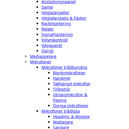
Anslutningspanel
Dante
Högtalargaller
Högtalarstativ & Fästen
Rackmontering
Reläer
Signalhantering
Volymkontroll
Väggpanel
Övrigt
Mediaspelare
Mikrofoner
Mikrofoner trådbundna
Bordsmikrofoner
Handmik
Takhängd mikrofon
Tillbehör
Utropsmikrofon &
Paging
Övriga mikrofoner
Mikrofoner trådlösa
Headmic & Myggor
Mottagare
Sändare