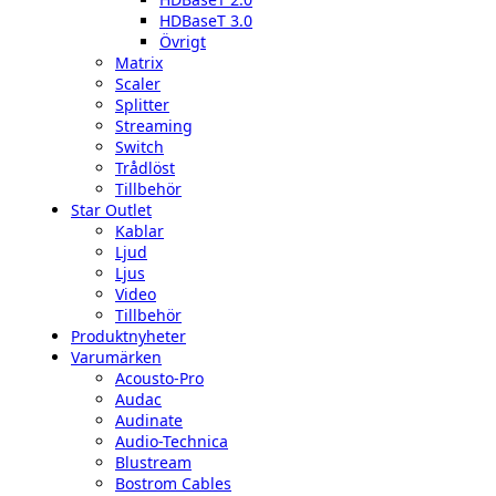
HDBaseT 3.0
Övrigt
Matrix
Scaler
Splitter
Streaming
Switch
Trådlöst
Tillbehör
Star Outlet
Kablar
Ljud
Ljus
Video
Tillbehör
Produktnyheter
Varumärken
Acousto-Pro
Audac
Audinate
Audio-Technica
Blustream
Bostrom Cables