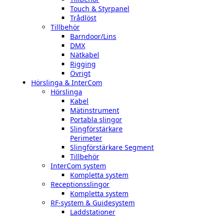
Touch & Styrpanel
Trådlöst
Tillbehör
Barndoor/Lins
DMX
Nätkabel
Rigging
Övrigt
Hörslinga & InterCom
Hörslinga
Kabel
Mätinstrument
Portabla slingor
Slingförstärkare
Perimeter
Slingförstärkare Segment
Tillbehör
InterCom system
Kompletta system
Receptionsslingor
Kompletta system
RF-system & Guidesystem
Laddstationer