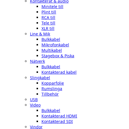
Kontakterat & audio
Minitele till
Plint till
RCA till
Tele till
XLR till
Line & Mik
Bulkkabel
Mikrofonkabel
Multikabel
Stagebox & Piska
Nätverk
Bulkkabel
Kontakterad kabel
Slingkabel
Kopparfolie
Rumslinga
Tillbehör
USB
Video
Bulkkabel
Kontakterad HDMI
Kontakterad SDI
Vindor