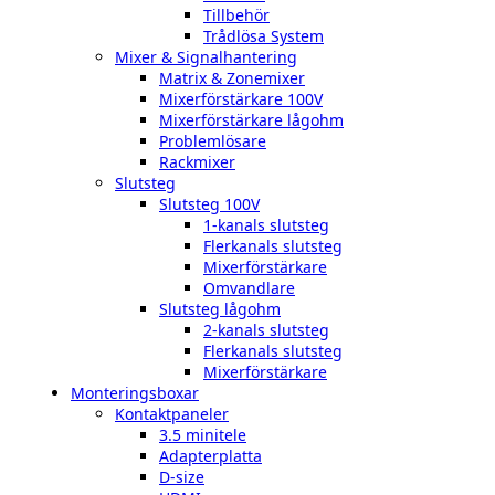
Tillbehör
Trådlösa System
Mixer & Signalhantering
Matrix & Zonemixer
Mixerförstärkare 100V
Mixerförstärkare lågohm
Problemlösare
Rackmixer
Slutsteg
Slutsteg 100V
1-kanals slutsteg
Flerkanals slutsteg
Mixerförstärkare
Omvandlare
Slutsteg lågohm
2-kanals slutsteg
Flerkanals slutsteg
Mixerförstärkare
Monteringsboxar
Kontaktpaneler
3.5 minitele
Adapterplatta
D-size