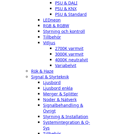
PSU & DALI
PSU & KNX
PSU & Standard
LEDneon
RGB & RGBW
Styrning och kontroll
Tillbehör
Vitljus
2700K varmvit
3000K varmvit
4000K neutralvit
Variabelvit
Rök & Haze
Signal & Styrteknik
Ljusbord
Ljusbord enkla
Merger & Splitter
Noder & Nätverk
Signalbehandling &
Övrigt
Styrning & Installation
Systemintegration & Q-
Sys
Tillbehör