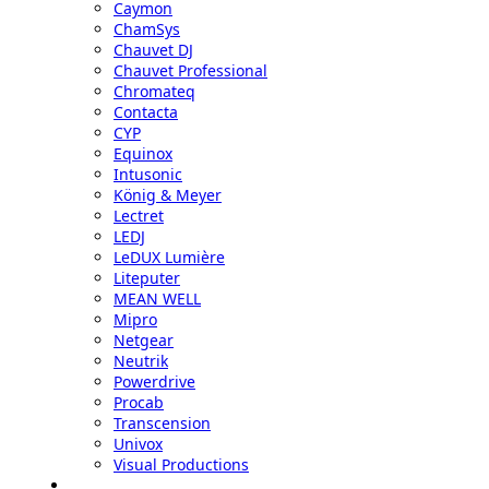
Caymon
ChamSys
Chauvet DJ
Chauvet Professional
Chromateq
Contacta
CYP
Equinox
Intusonic
König & Meyer
Lectret
LEDJ
LeDUX Lumière
Liteputer
MEAN WELL
Mipro
Netgear
Neutrik
Powerdrive
Procab
Transcension
Univox
Visual Productions