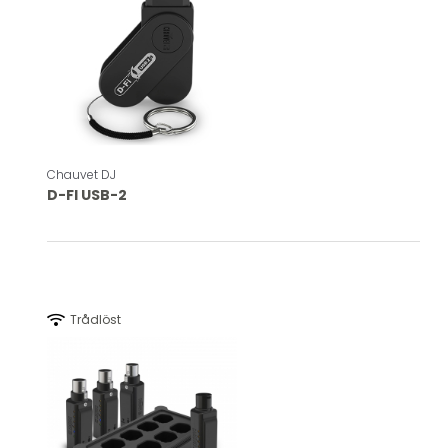
Chauvet DJ
D-FI USB-2
wifi
Trådlöst