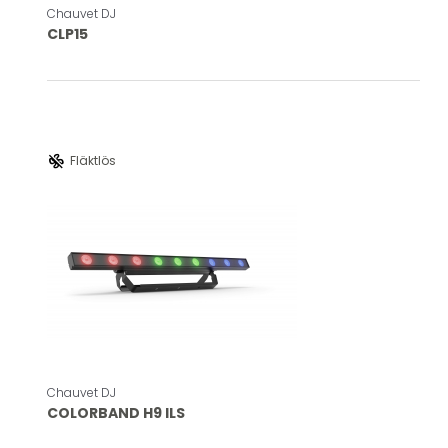
Chauvet DJ
CLP15
mode_fan_off
Fläktlös
Chauvet DJ
COLORBAND H9 ILS