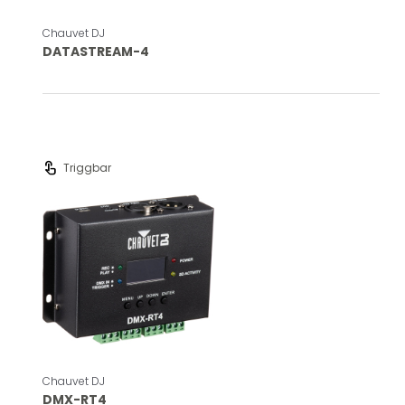
Chauvet DJ
DATASTREAM-4
touch_app
Triggbar
Chauvet DJ
DMX-RT4