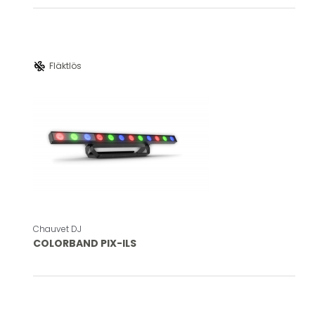
mode_fan_off
Fläktlös
Chauvet DJ
COLORBAND PIX-ILS