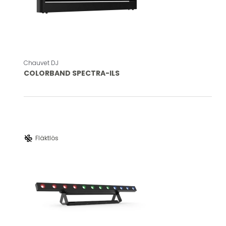
Chauvet DJ
COLORBAND SPECTRA-ILS
mode_fan_off
Fläktlös