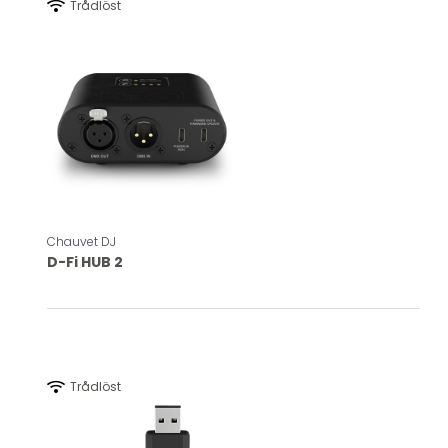
wifi
Trådlöst
Chauvet DJ
D-Fi HUB 2
wifi
Trådlöst