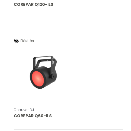
COREPAR Q120-ILS
mode_fan_off
Fläktlös
Chauvet DJ
COREPAR Q60-ILS