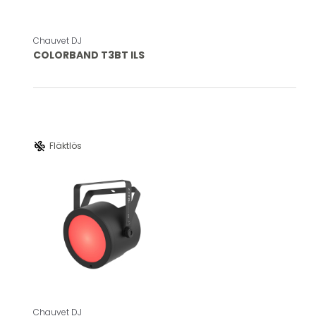
Chauvet DJ
COLORBAND T3BT ILS
mode_fan_off
Fläktlös
Chauvet DJ