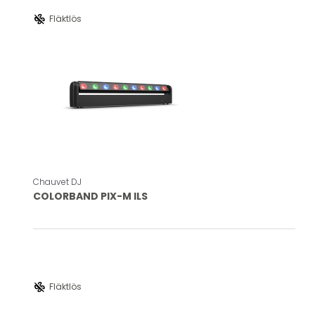
mode_fan_off
Fläktlös
Chauvet DJ
COLORBAND PIX-M ILS
mode_fan_off
Fläktlös