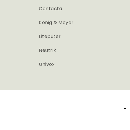
Contacta
König & Meyer
Liteputer
Neutrik
Univox