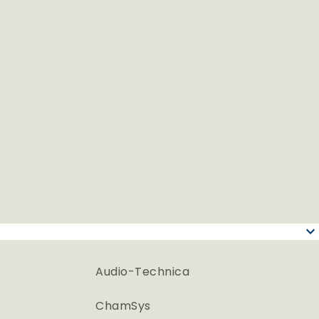
keyboard_arrow_down
Audio-Technica
ChamSys