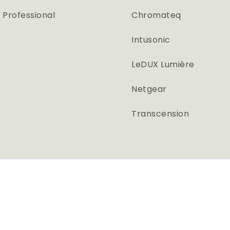
 Professional
Chromateq
Intusonic
LeDUX Lumière
Netgear
Transcension