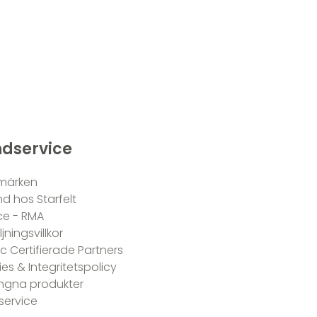
dservice
märken
und hos Starfelt
ce - RMA
jningsvillkor
 Certifierade Partners
es & Integritetspolicy
ngna produkter
service