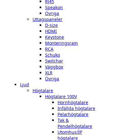
RJ45
Speakon
Övriga
Uttagspaneler
D-size
HDMI
Keystone
Monteringsram
RCA
Schuko
Switchar
Väggbox
XLR
Övriga
Ljud
Högtalare
Högtalare 100V
Hornhögtalare
Infällda högtalare
Pelarhögtalare
Tak &
Pendelhögtalare
Utomhus/IP
högtalare