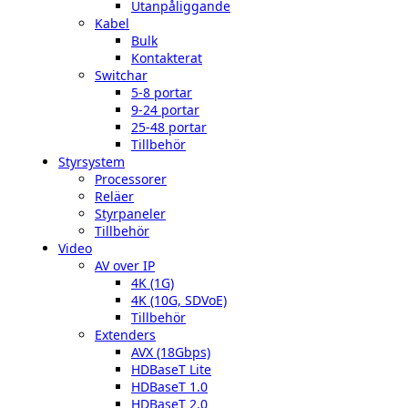
Utanpåliggande
Kabel
Bulk
Kontakterat
Switchar
5-8 portar
9-24 portar
25-48 portar
Tillbehör
Styrsystem
Processorer
Reläer
Styrpaneler
Tillbehör
Video
AV over IP
4K (1G)
4K (10G, SDVoE)
Tillbehör
Extenders
AVX (18Gbps)
HDBaseT Lite
HDBaseT 1.0
HDBaseT 2.0