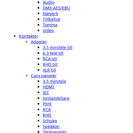
Audio
DMX AES/EBU
Nätverk
Tillbehör
Tomma
Video
Kontakter
Adapter
3.5 minitele till
6.3 tele till
RCA till
RJ45 till
XLR till
Casy paneler
3.5 minitele
HDMI
IEC
Jordavskiljare
Plint
RCA
RJ45
Schuko
Speakon
Täckpaneler