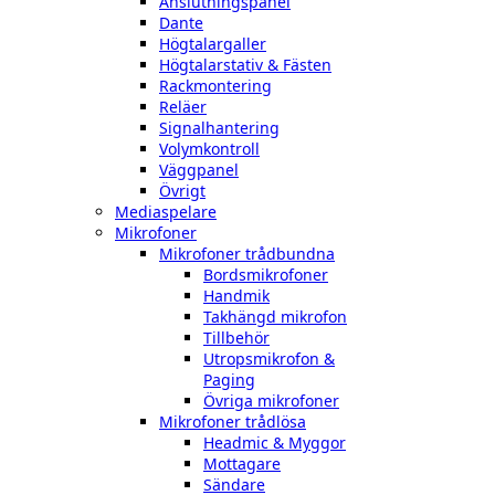
Anslutningspanel
Dante
Högtalargaller
Högtalarstativ & Fästen
Rackmontering
Reläer
Signalhantering
Volymkontroll
Väggpanel
Övrigt
Mediaspelare
Mikrofoner
Mikrofoner trådbundna
Bordsmikrofoner
Handmik
Takhängd mikrofon
Tillbehör
Utropsmikrofon &
Paging
Övriga mikrofoner
Mikrofoner trådlösa
Headmic & Myggor
Mottagare
Sändare