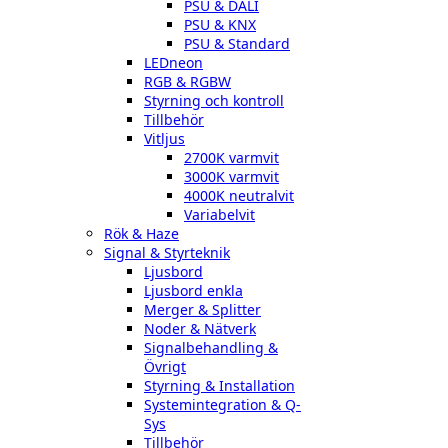
PSU & DALI
PSU & KNX
PSU & Standard
LEDneon
RGB & RGBW
Styrning och kontroll
Tillbehör
Vitljus
2700K varmvit
3000K varmvit
4000K neutralvit
Variabelvit
Rök & Haze
Signal & Styrteknik
Ljusbord
Ljusbord enkla
Merger & Splitter
Noder & Nätverk
Signalbehandling &
Övrigt
Styrning & Installation
Systemintegration & Q-
Sys
Tillbehör