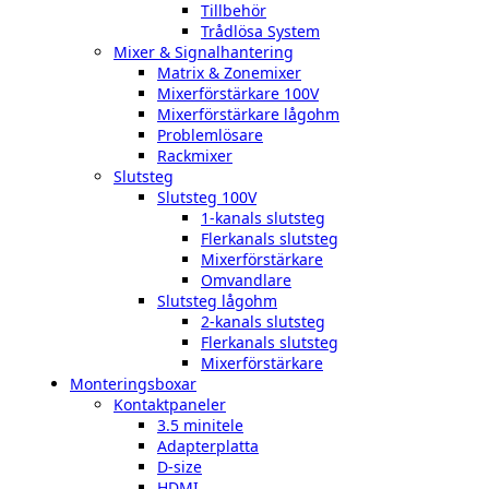
Tillbehör
Trådlösa System
Mixer & Signalhantering
Matrix & Zonemixer
Mixerförstärkare 100V
Mixerförstärkare lågohm
Problemlösare
Rackmixer
Slutsteg
Slutsteg 100V
1-kanals slutsteg
Flerkanals slutsteg
Mixerförstärkare
Omvandlare
Slutsteg lågohm
2-kanals slutsteg
Flerkanals slutsteg
Mixerförstärkare
Monteringsboxar
Kontaktpaneler
3.5 minitele
Adapterplatta
D-size
HDMI