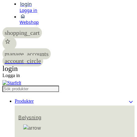
login
Logga in
home
Webshop
shopping_cart
star
manage_accounts
account_circle
login
Logga in
keyboard_arrow_down
Produkter
Belysning