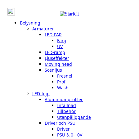
Belysning
Armaturer
LED-PAR
Färg
UV
LED-ramp
Ljuseffekter
Moving head
Scenljus
Fresnel
Profil
Wash
LED-tejp
Aluminiumprofiler
Infällnad
Tillbehör
Utanpåliggande
Driver och PSU
Driver
PSU & 0-10V