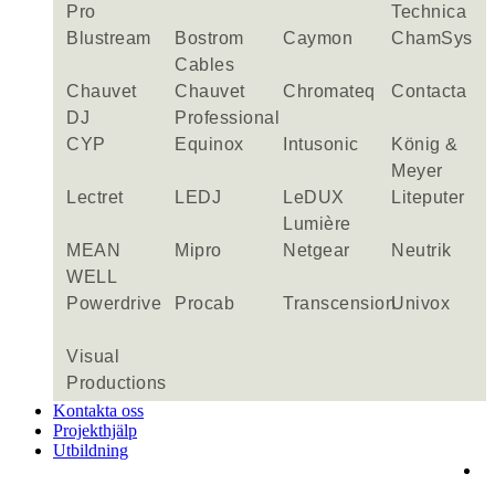
Pro
Technica
Blustream
Bostrom
Caymon
ChamSys
Cables
Chauvet
Chauvet
Chromateq
Contacta
DJ
Professional
CYP
Equinox
Intusonic
König &
Meyer
Lectret
LEDJ
LeDUX
Liteputer
Lumière
MEAN
Mipro
Netgear
Neutrik
WELL
Powerdrive
Procab
Transcension
Univox
Visual
Productions
Kontakta oss
Projekthjälp
Utbildning