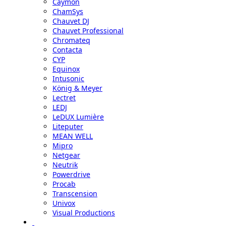
Caymon
ChamSys
Chauvet DJ
Chauvet Professional
Chromateq
Contacta
CYP
Equinox
Intusonic
König & Meyer
Lectret
LEDJ
LeDUX Lumière
Liteputer
MEAN WELL
Mipro
Netgear
Neutrik
Powerdrive
Procab
Transcension
Univox
Visual Productions