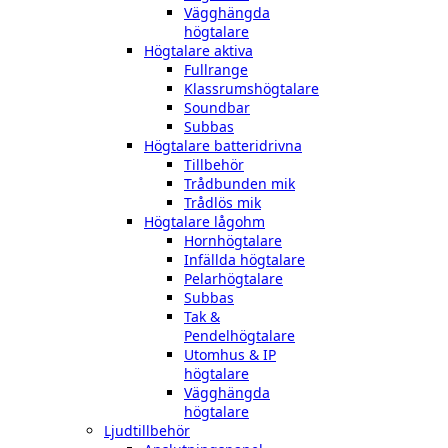
Vägghängda
högtalare
Högtalare aktiva
Fullrange
Klassrumshögtalare
Soundbar
Subbas
Högtalare batteridrivna
Tillbehör
Trådbunden mik
Trådlös mik
Högtalare lågohm
Hornhögtalare
Infällda högtalare
Pelarhögtalare
Subbas
Tak &
Pendelhögtalare
Utomhus & IP
högtalare
Vägghängda
högtalare
Ljudtillbehör