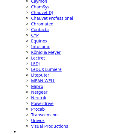
Caymon
ChamSys
Chauvet DJ
Chauvet Professional
Chromateq
Contacta
CYP
Equinox
Intusonic
König & Meyer
Lectret
LEDJ
LeDUX Lumière
Liteputer
MEAN WELL
Mipro
Netgear
Neutrik
Powerdrive
Procab
Transcension
Univox
Visual Productions