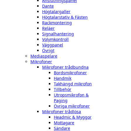
Anslutningspanel
Dante
Högtalargaller
Högtalarstativ & Fästen
Rackmontering
Reläer
Signalhantering
Volymkontroll
Väggpanel
Övrigt
Mediaspelare
Mikrofoner
Mikrofoner trådbundna
Bordsmikrofoner
Handmik
Takhängd mikrofon
Tillbehör
Utropsmikrofon &
Paging
Övriga mikrofoner
Mikrofoner trådlösa
Headmic & Myggor
Mottagare
Sändare