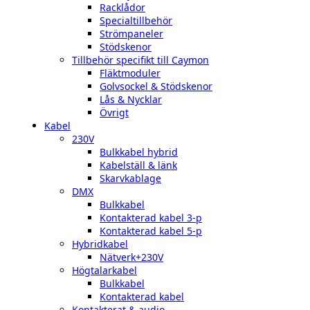
Racklådor
Specialtillbehör
Strömpaneler
Stödskenor
Tillbehör specifikt till Caymon
Fläktmoduler
Golvsockel & Stödskenor
Lås & Nycklar
Övrigt
Kabel
230V
Bulkkabel hybrid
Kabelställ & länk
Skarvkablage
DMX
Bulkkabel
Kontakterad kabel 3-p
Kontakterad kabel 5-p
Hybridkabel
Nätverk+230V
Högtalarkabel
Bulkkabel
Kontakterad kabel
Kontakterat & audio