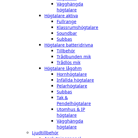
Vägghängda
högtalare
Högtalare aktiva
Fullrange
Klassrumshögtalare
Soundbar
Subbas
Högtalare batteridrivna
Tillbehör
Trådbunden mik
Trådlös mik
Högtalare lågohm
Hornhögtalare
Infällda högtalare
Pelarhögtalare
Subbas
Tak &
Pendelhögtalare
Utomhus & IP
högtalare
Vägghängda
högtalare
Ljudtillbehör