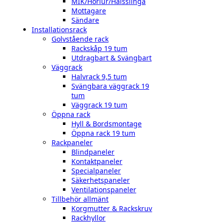
MIK/Hörlur/Halsslinga
Mottagare
Sändare
Installationsrack
Golvstående rack
Rackskåp 19 tum
Utdragbart & Svängbart
Väggrack
Halvrack 9,5 tum
Svängbara väggrack 19
tum
Väggrack 19 tum
Öppna rack
Hyll & Bordsmontage
Öppna rack 19 tum
Rackpaneler
Blindpaneler
Kontaktpaneler
Specialpaneler
Säkerhetspaneler
Ventilationspaneler
Tillbehör allmänt
Korgmutter & Rackskruv
Rackhyllor