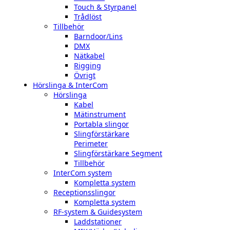
Touch & Styrpanel
Trådlöst
Tillbehör
Barndoor/Lins
DMX
Nätkabel
Rigging
Övrigt
Hörslinga & InterCom
Hörslinga
Kabel
Mätinstrument
Portabla slingor
Slingförstärkare
Perimeter
Slingförstärkare Segment
Tillbehör
InterCom system
Kompletta system
Receptionsslingor
Kompletta system
RF-system & Guidesystem
Laddstationer