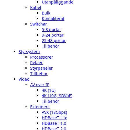
Utanpåliggande
Kabel
Bulk
Kontakterat
Switchar
5-8 portar
9-24 portar
25-48 portar
Tillbehör
Styrsystem
Processorer
Reläer
Styrpaneler
Tillbehör
Video
AV over IP
4K (1G)
4K (10G, SDVoE)
Tillbehör
Extenders
AVX (18Gbps)
HDBaseT Lite
HDBaseT 1.0
HDBaseT 2.0