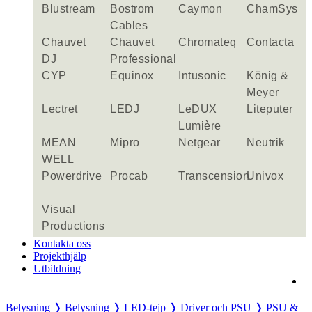
Blustream
Bostrom
Caymon
ChamSys
Cables
Chauvet
Chauvet
Chromateq
Contacta
DJ
Professional
CYP
Equinox
Intusonic
König &
Meyer
Lectret
LEDJ
LeDUX
Liteputer
Lumière
MEAN
Mipro
Netgear
Neutrik
WELL
Powerdrive
Procab
Transcension
Univox
Visual
Productions
Kontakta oss
Projekthjälp
Utbildning
Belysning ❭
Belysning ❭
LED-tejp ❭
Driver och PSU ❭
PSU &