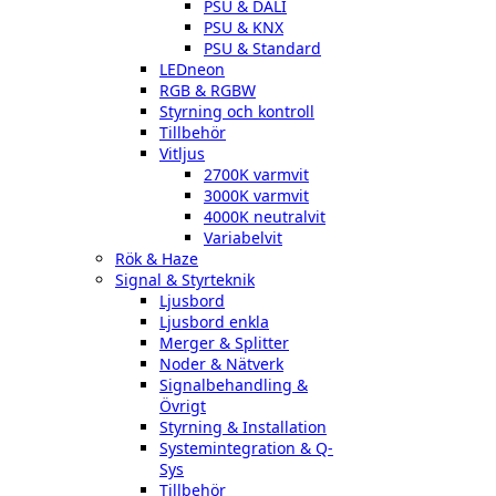
PSU & DALI
PSU & KNX
PSU & Standard
LEDneon
RGB & RGBW
Styrning och kontroll
Tillbehör
Vitljus
2700K varmvit
3000K varmvit
4000K neutralvit
Variabelvit
Rök & Haze
Signal & Styrteknik
Ljusbord
Ljusbord enkla
Merger & Splitter
Noder & Nätverk
Signalbehandling &
Övrigt
Styrning & Installation
Systemintegration & Q-
Sys
Tillbehör