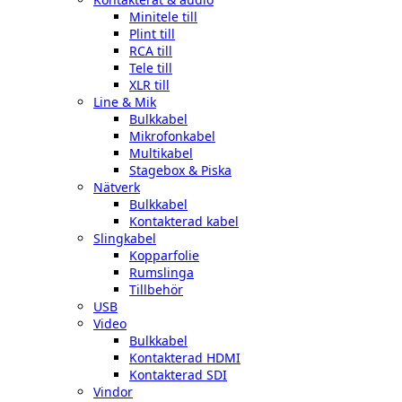
Minitele till
Plint till
RCA till
Tele till
XLR till
Line & Mik
Bulkkabel
Mikrofonkabel
Multikabel
Stagebox & Piska
Nätverk
Bulkkabel
Kontakterad kabel
Slingkabel
Kopparfolie
Rumslinga
Tillbehör
USB
Video
Bulkkabel
Kontakterad HDMI
Kontakterad SDI
Vindor