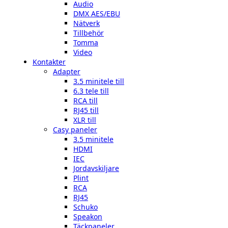
Audio
DMX AES/EBU
Nätverk
Tillbehör
Tomma
Video
Kontakter
Adapter
3.5 minitele till
6.3 tele till
RCA till
RJ45 till
XLR till
Casy paneler
3.5 minitele
HDMI
IEC
Jordavskiljare
Plint
RCA
RJ45
Schuko
Speakon
Täckpaneler