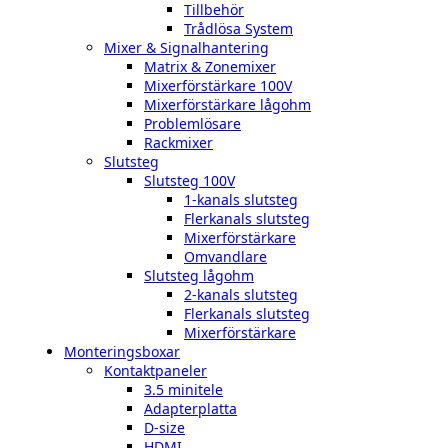
Tillbehör
Trådlösa System
Mixer & Signalhantering
Matrix & Zonemixer
Mixerförstärkare 100V
Mixerförstärkare lågohm
Problemlösare
Rackmixer
Slutsteg
Slutsteg 100V
1-kanals slutsteg
Flerkanals slutsteg
Mixerförstärkare
Omvandlare
Slutsteg lågohm
2-kanals slutsteg
Flerkanals slutsteg
Mixerförstärkare
Monteringsboxar
Kontaktpaneler
3.5 minitele
Adapterplatta
D-size
HDMI