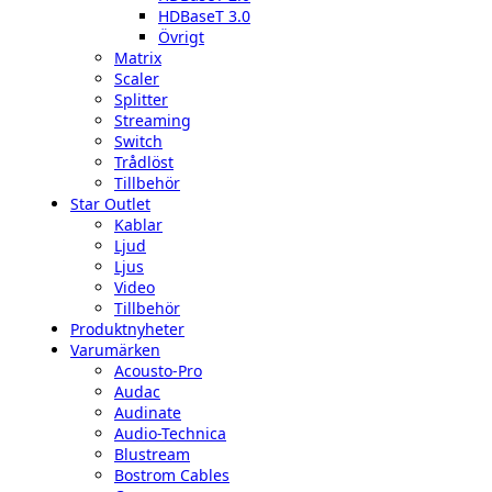
HDBaseT 3.0
Övrigt
Matrix
Scaler
Splitter
Streaming
Switch
Trådlöst
Tillbehör
Star Outlet
Kablar
Ljud
Ljus
Video
Tillbehör
Produktnyheter
Varumärken
Acousto-Pro
Audac
Audinate
Audio-Technica
Blustream
Bostrom Cables