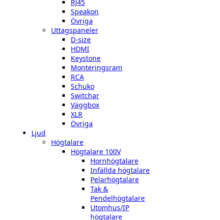
RJ45
Speakon
Övriga
Uttagspaneler
D-size
HDMI
Keystone
Monteringsram
RCA
Schuko
Switchar
Väggbox
XLR
Övriga
Ljud
Högtalare
Högtalare 100V
Hornhögtalare
Infällda högtalare
Pelarhögtalare
Tak &
Pendelhögtalare
Utomhus/IP
högtalare