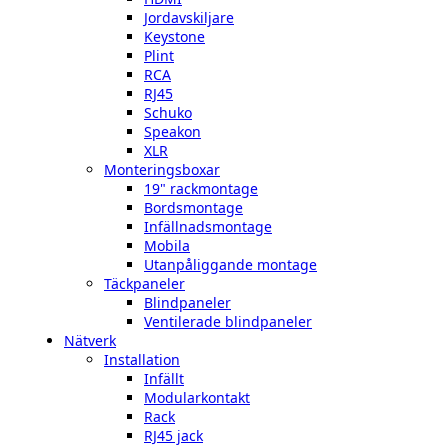
Jordavskiljare
Keystone
Plint
RCA
RJ45
Schuko
Speakon
XLR
Monteringsboxar
19" rackmontage
Bordsmontage
Infällnadsmontage
Mobila
Utanpåliggande montage
Täckpaneler
Blindpaneler
Ventilerade blindpaneler
Nätverk
Installation
Infällt
Modularkontakt
Rack
RJ45 jack