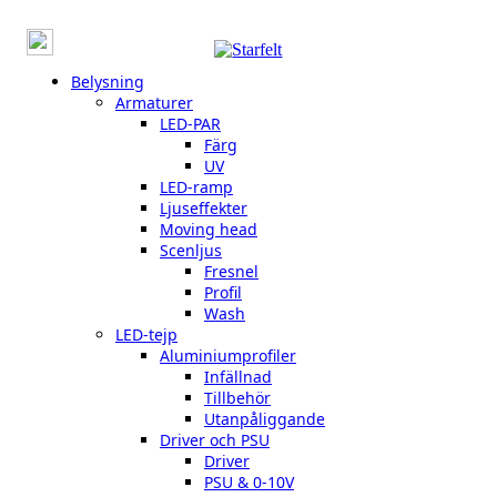
Belysning
Armaturer
LED-PAR
Färg
UV
LED-ramp
Ljuseffekter
Moving head
Scenljus
Fresnel
Profil
Wash
LED-tejp
Aluminiumprofiler
Infällnad
Tillbehör
Utanpåliggande
Driver och PSU
Driver
PSU & 0-10V