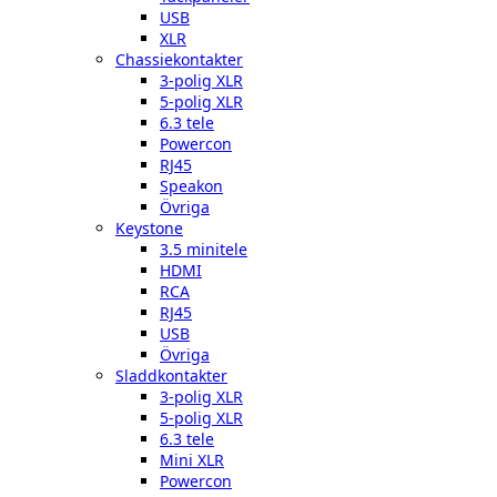
USB
XLR
Chassiekontakter
3-polig XLR
5-polig XLR
6.3 tele
Powercon
RJ45
Speakon
Övriga
Keystone
3.5 minitele
HDMI
RCA
RJ45
USB
Övriga
Sladdkontakter
3-polig XLR
5-polig XLR
6.3 tele
Mini XLR
Powercon