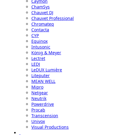
Caymon
ChamSys
Chauvet DJ
Chauvet Professional
Chromateq
Contacta
CYP
Equinox
Intusonic
König & Meyer
Lectret
LEDJ
LeDUX Lumière
Liteputer
MEAN WELL
Mipro
Netgear
Neutrik
Powerdrive
Procab
Transcension
Univox
Visual Productions