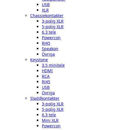
USB
XLR
Chassiekontakter
3-polig XLR
5-polig XLR
6.3 tele
Powercon
RJ45
Speakon
Övriga
Keystone
3.5 minitele
HDMI
RCA
RJ45
USB
Övriga
Sladdkontakter
3-polig XLR
5-polig XLR
6.3 tele
Mini XLR
Powercon