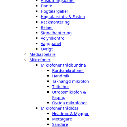
Anslutningspanel
Dante
Högtalargaller
Högtalarstativ & Fästen
Rackmontering
Reläer
Signalhantering
Volymkontroll
Väggpanel
Övrigt
Mediaspelare
Mikrofoner
Mikrofoner trådbundna
Bordsmikrofoner
Handmik
Takhängd mikrofon
Tillbehör
Utropsmikrofon &
Paging
Övriga mikrofoner
Mikrofoner trådlösa
Headmic & Myggor
Mottagare
Sändare