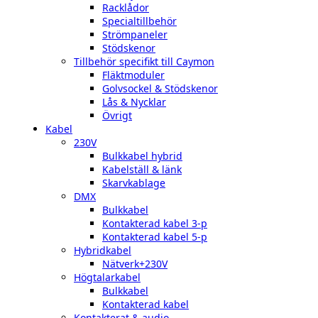
Racklådor
Specialtillbehör
Strömpaneler
Stödskenor
Tillbehör specifikt till Caymon
Fläktmoduler
Golvsockel & Stödskenor
Lås & Nycklar
Övrigt
Kabel
230V
Bulkkabel hybrid
Kabelställ & länk
Skarvkablage
DMX
Bulkkabel
Kontakterad kabel 3-p
Kontakterad kabel 5-p
Hybridkabel
Nätverk+230V
Högtalarkabel
Bulkkabel
Kontakterad kabel
Kontakterat & audio