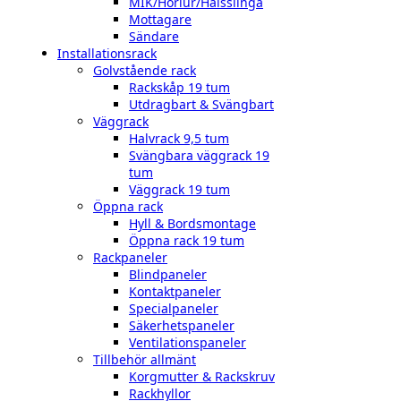
MIK/Hörlur/Halsslinga
Mottagare
Sändare
Installationsrack
Golvstående rack
Rackskåp 19 tum
Utdragbart & Svängbart
Väggrack
Halvrack 9,5 tum
Svängbara väggrack 19
tum
Väggrack 19 tum
Öppna rack
Hyll & Bordsmontage
Öppna rack 19 tum
Rackpaneler
Blindpaneler
Kontaktpaneler
Specialpaneler
Säkerhetspaneler
Ventilationspaneler
Tillbehör allmänt
Korgmutter & Rackskruv
Rackhyllor