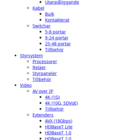
Utanpåliggande
Kabel
Bulk
Kontakterat
Switchar
5-8 portar
9-24 portar
25-48 portar
Tillbehör
Styrsystem
Processorer
Reläer
Styrpaneler
Tillbehör
Video
AV over IP
4K (1G)
4K (10G, SDVoE)
Tillbehör
Extenders
AVX (18Gbps)
HDBaseT Lite
HDBaseT 1.0
HDBaseT 2.0