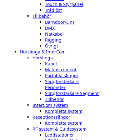
Touch & Styrpanel
Trådlöst
Tillbehör
Barndoor/Lins
DMX
Nätkabel
Rigging
Övrigt
Hörslinga & InterCom
Hörslinga
Kabel
Mätinstrument
Portabla slingor
Slingförstärkare
Perimeter
Slingförstärkare Segment
Tillbehör
InterCom system
Kompletta system
Receptionsslingor
Kompletta system
RF-system & Guidesystem
Laddstationer