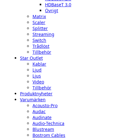
HDBaseT 3.0
Övrigt
Matrix
Scaler
Splitter
Streaming
Switch
Trådlöst
Tillbehör
Star Outlet
Kablar
Ljud
Ljus
Video
Tillbehör
Produktnyheter
Varumärken
Acousto-Pro
Audac
Audinate
Audio-Technica
Blustream
Bostrom Cables