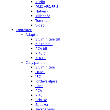
Audio
DMX AES/EBU
Nätverk
Tillbehör
Tomma
Video
Kontakter
Adapter
3.5 minitele till
6.3 tele till
RCA till
RJ45 till
XLR till
Casy paneler
3.5 minitele
HDMI
IEC
Jordavskiljare
Plint
RCA
RJ45
Schuko
Speakon
Täckpaneler