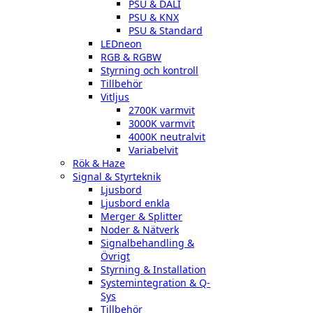
PSU & DALI
PSU & KNX
PSU & Standard
LEDneon
RGB & RGBW
Styrning och kontroll
Tillbehör
Vitljus
2700K varmvit
3000K varmvit
4000K neutralvit
Variabelvit
Rök & Haze
Signal & Styrteknik
Ljusbord
Ljusbord enkla
Merger & Splitter
Noder & Nätverk
Signalbehandling &
Övrigt
Styrning & Installation
Systemintegration & Q-
Sys
Tillbehör