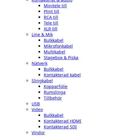
Minitele till
Plint till
RCA till
Tele till
XLR till
Line & Mik
Bulkkabel
Mikrofonkabel
Multikabel
Stagebox & Piska
Nätverk
Bulkkabel
Kontakterad kabel
Slingkabel
Kopparfolie
Rumslinga
Tillbehör
USB
Video
Bulkkabel
Kontakterad HDMI
Kontakterad SDI
Vindor