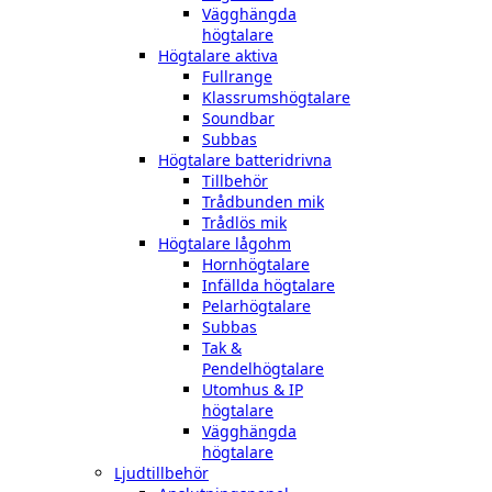
Vägghängda
högtalare
Högtalare aktiva
Fullrange
Klassrumshögtalare
Soundbar
Subbas
Högtalare batteridrivna
Tillbehör
Trådbunden mik
Trådlös mik
Högtalare lågohm
Hornhögtalare
Infällda högtalare
Pelarhögtalare
Subbas
Tak &
Pendelhögtalare
Utomhus & IP
högtalare
Vägghängda
högtalare
Ljudtillbehör