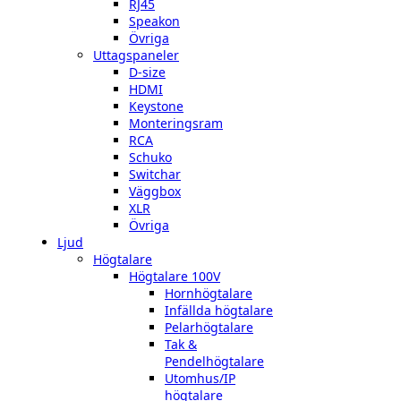
RJ45
Speakon
Övriga
Uttagspaneler
D-size
HDMI
Keystone
Monteringsram
RCA
Schuko
Switchar
Väggbox
XLR
Övriga
Ljud
Högtalare
Högtalare 100V
Hornhögtalare
Infällda högtalare
Pelarhögtalare
Tak &
Pendelhögtalare
Utomhus/IP
högtalare