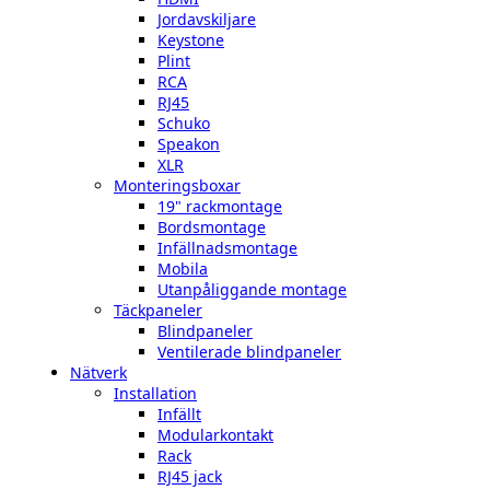
Jordavskiljare
Keystone
Plint
RCA
RJ45
Schuko
Speakon
XLR
Monteringsboxar
19" rackmontage
Bordsmontage
Infällnadsmontage
Mobila
Utanpåliggande montage
Täckpaneler
Blindpaneler
Ventilerade blindpaneler
Nätverk
Installation
Infällt
Modularkontakt
Rack
RJ45 jack