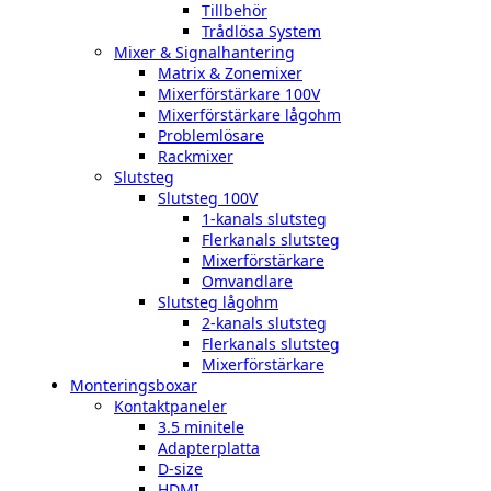
Tillbehör
Trådlösa System
Mixer & Signalhantering
Matrix & Zonemixer
Mixerförstärkare 100V
Mixerförstärkare lågohm
Problemlösare
Rackmixer
Slutsteg
Slutsteg 100V
1-kanals slutsteg
Flerkanals slutsteg
Mixerförstärkare
Omvandlare
Slutsteg lågohm
2-kanals slutsteg
Flerkanals slutsteg
Mixerförstärkare
Monteringsboxar
Kontaktpaneler
3.5 minitele
Adapterplatta
D-size
HDMI