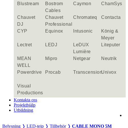
Blustream
Bostrom
Caymon
ChamSys
Cables
Chauvet
Chauvet
Chromateq
Contacta
DJ
Professional
CYP
Equinox
Intusonic
König &
Meyer
Lectret
LEDJ
LeDUX
Liteputer
Lumière
MEAN
Mipro
Netgear
Neutrik
WELL
Powerdrive
Procab
Transcension
Univox
Visual
Productions
Kontakta oss
Projekthjälp
Utbildning
Belysning ❭
LED-tejp ❭
Tillbehör ❭
CABLE MONO 5M