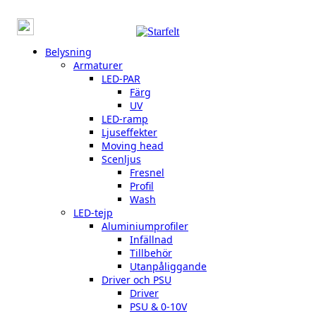
Belysning
Armaturer
LED-PAR
Färg
UV
LED-ramp
Ljuseffekter
Moving head
Scenljus
Fresnel
Profil
Wash
LED-tejp
Aluminiumprofiler
Infällnad
Tillbehör
Utanpåliggande
Driver och PSU
Driver
PSU & 0-10V