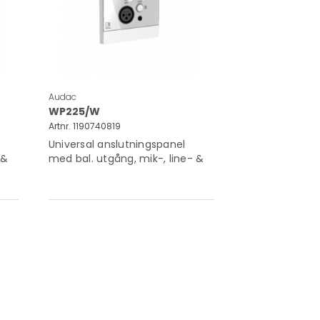
Audac
WP225/W
Artnr. 1190740819
Universal anslutningspanel
 &
med bal. utgång, mik-, line- &
Bluetooth, vitt utförande,
glasfront