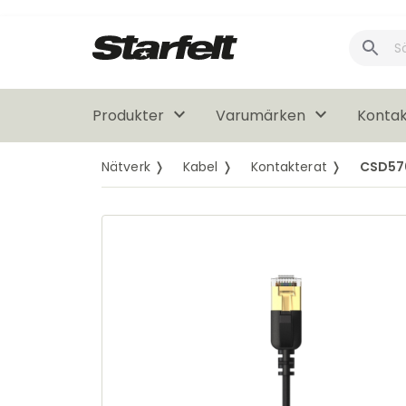
keyboard_arrow_down
keyboard_arrow_down
Produkter
Varumärken
Kontak
Nätverk ❭
Kabel ❭
Kontakterat ❭
CSD57