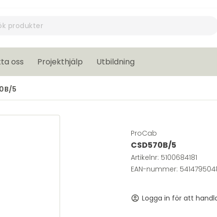
ta oss
Projekthjälp
Utbildning
0B/5
ProCab
CSD570B/5
Artikelnr:
5100684181
EAN-nummer: 541479504
Logga in för att handl
account_circle