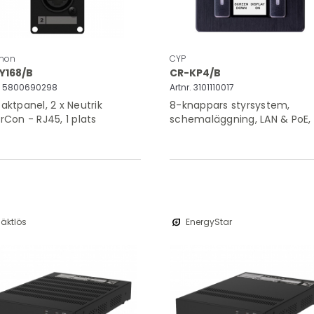
mon
CYP
Y168/B
CR-KP4/B
r. 5800690298
Artnr. 3101110017
aktpanel, 2 x Neutrik
8-knappars styrsystem,
rCon - RJ45, 1 plats
schemaläggning, LAN & PoE,
svart
energy_savings_leaf
läktlös
EnergyStar