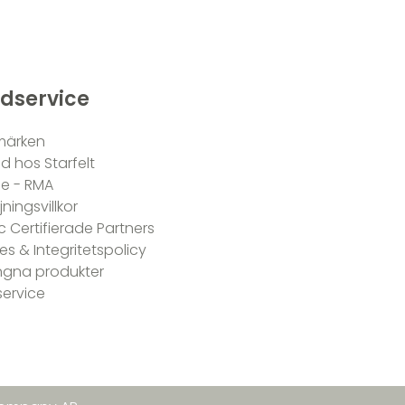
dservice
märken
nd hos Starfelt
ce - RMA
jningsvillkor
 Certifierade Partners
es & Integritetspolicy
gna produkter
ervice