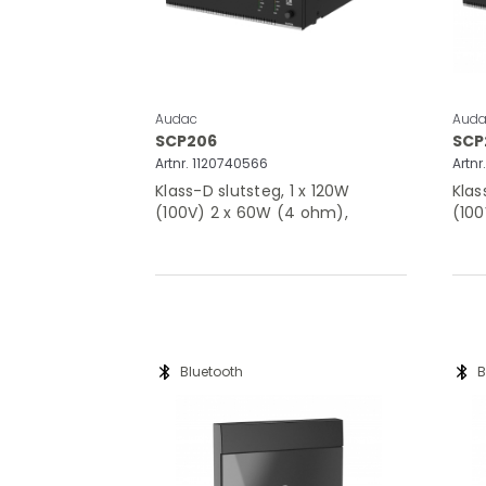
Audac
Auda
SCP206
SCP
Artnr. 1120740566
Artnr
Klass-D slutsteg, 1 x 120W
Klas
(100V) 2 x 60W (4 ohm),
(100
remote volym
rem
bluetooth
bluetooth
Bluetooth
B