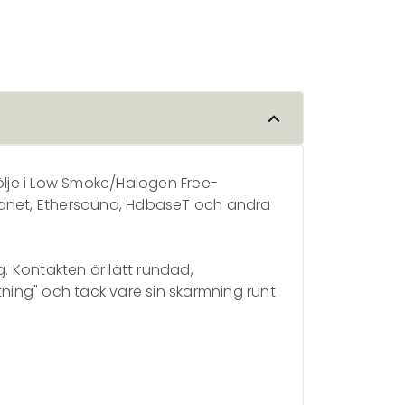
lje i Low Smoke/Halogen Free-
ranet, Ethersound, HdbaseT och andra
 Kontakten är lätt rundad,
tning" och tack vare sin skärmning runt