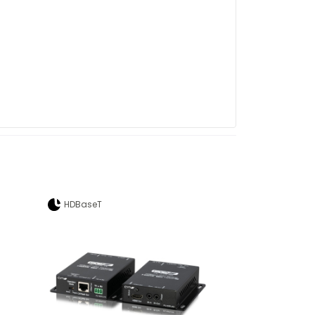
HDBaseT