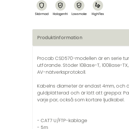
shield
verified_user
verified_user
gesture
Skärmad
Halogenfri
Lowsmoke
HighFlex
Produktinformation
Procab CSD570-modellen är en serie tu
utförande.
Stöder 10Base-T, 100Base-TX
AV-nätverksprotokoll.
Kabelns diameter är endast 4mm, och är
guldplätterad och är lätt att greppa: P
varje par, också som kortare ljudkabel.
- CAT7 U/FTP-kablage
- 5m