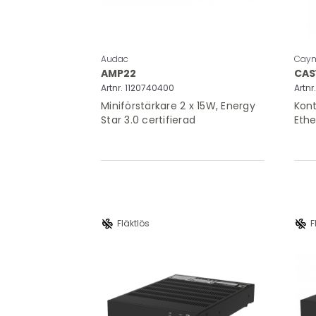
Audac
Cay
AMP22
CAS
Artnr. 1120740400
Artn
Miniförstärkare 2 x 15W, Energy
Kont
Star 3.0 certifierad
Ethe
mode_fan_off
mode_fan_off
Fläktlös
F