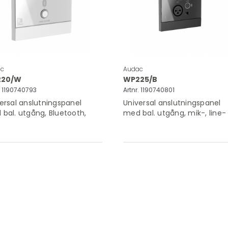
c
Audac
20/W
WP225/B
. 1190740793
Artnr. 1190740801
ersal anslutningspanel
Universal anslutningspanel
bal. utgång, Bluetooth,
med bal. utgång, mik-, line-
 utförande, glasfront
Bluetooth, svart utförande,
glasfront