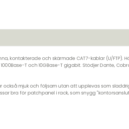
nna, kontakterade och skärmade CAT7-kablar (U/FTP). Hö
, 1000Base-T och 10GBase-T gigabit. Stödjer Dante, Cob
 också mjuk och följsam utan att upplevas som sladdrig.
assar bra för patchpanel i rack, som snygg "kontorsanslu