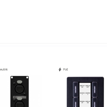
bolt
eutrik
PoE