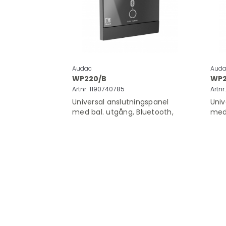
Audac
Auda
WP220/B
WP2
Artnr. 1190740785
Artnr
Universal anslutningspanel
Univ
med bal. utgång, Bluetooth,
med 
svart utförande, glasfront
vitt