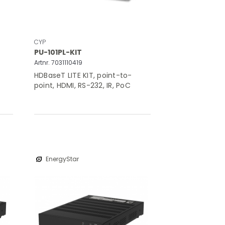
CYP
PU-101PL-KIT
Artnr. 7031110419
HDBaseT LITE KIT, point-to-
point, HDMI, RS-232, IR, PoC
energy_savings_leaf
EnergyStar