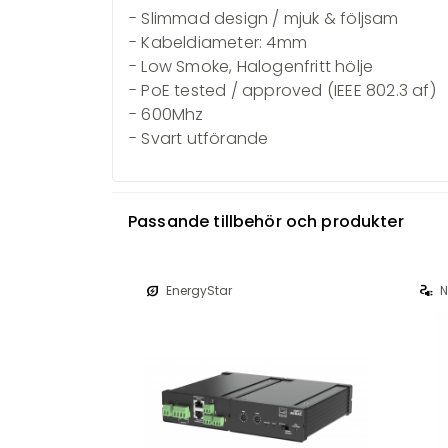
- Slimmad design / mjuk & följsam
- Kabeldiameter: 4mm
- Low Smoke, Halogenfritt hölje
- PoE tested / approved (IEEE 802.3 af)
- 600Mhz
- Svart utförande
Passande tillbehör och produkter
energy_savings_leaf
electrical_services
EnergyStar
N