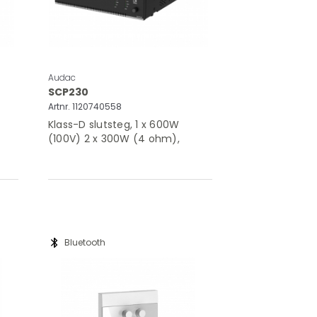
Audac
SCP230
Artnr. 1120740558
Klass-D slutsteg, 1 x 600W
(100V) 2 x 300W (4 ohm),
remote volym
bluetooth
Bluetooth