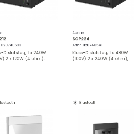
c
Audac
212
SCP224
. 1120740533
Artnr. 1120740541
s-D slutsteg, 1 x 240W
Klass-D slutsteg, 1 x 480W
V) 2 x 120W (4 ohm),
(100V) 2 x 240W (4 ohm),
ote volym
remote volym
bluetooth
luetooth
Bluetooth