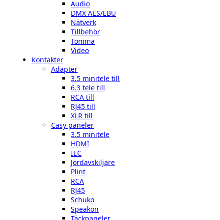
Audio
DMX AES/EBU
Nätverk
Tillbehör
Tomma
Video
Kontakter
Adapter
3.5 minitele till
6.3 tele till
RCA till
RJ45 till
XLR till
Casy paneler
3.5 minitele
HDMI
IEC
Jordavskiljare
Plint
RCA
RJ45
Schuko
Speakon
Täckpaneler