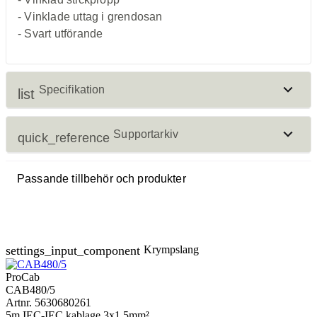
- Vinklade uttag i grendosan
- Svart utförande
Specifikation
list
Supportarkiv
quick_reference
Kabeltyp:
VDE H05VV-F, 3G1,5mm²
Ström/spänning
Passande tillbehör och produkter
16 A / 250V
märkning:
Certifikat
download
CE certificate
settings_input_component
Krympslang
ProCab
CAB480/5
Artnr. 5630680261
5m IEC-IEC kablage 3x1.5mm²