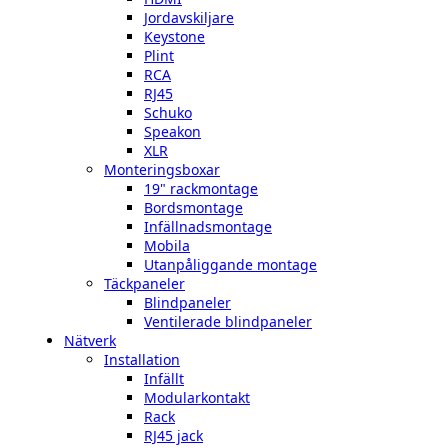
Jordavskiljare
Keystone
Plint
RCA
RJ45
Schuko
Speakon
XLR
Monteringsboxar
19" rackmontage
Bordsmontage
Infällnadsmontage
Mobila
Utanpåliggande montage
Täckpaneler
Blindpaneler
Ventilerade blindpaneler
Nätverk
Installation
Infällt
Modularkontakt
Rack
RJ45 jack