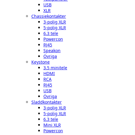
USB
XLR
Chassiekontakter
3-polig XLR
5-polig XLR
6.3 tele
Powercon
RJ45
Speakon
Övriga
Keystone
3.5 minitele
HDMI
RCA
RJ45
USB
Övriga
Sladdkontakter
3-polig XLR
5-polig XLR
6.3 tele
Mini XLR
Powercon