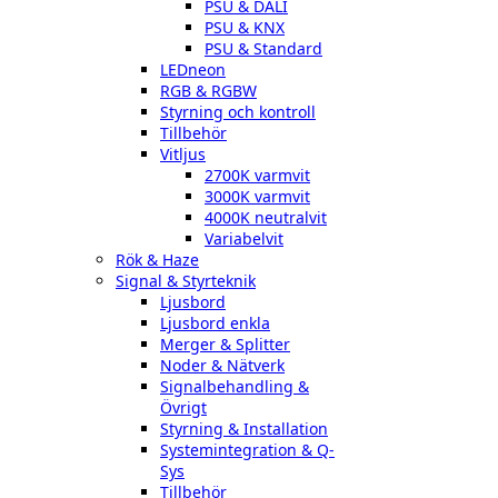
PSU & DALI
PSU & KNX
PSU & Standard
LEDneon
RGB & RGBW
Styrning och kontroll
Tillbehör
Vitljus
2700K varmvit
3000K varmvit
4000K neutralvit
Variabelvit
Rök & Haze
Signal & Styrteknik
Ljusbord
Ljusbord enkla
Merger & Splitter
Noder & Nätverk
Signalbehandling &
Övrigt
Styrning & Installation
Systemintegration & Q-
Sys
Tillbehör