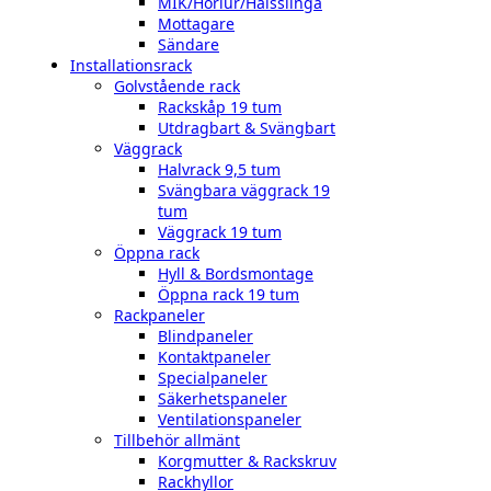
MIK/Hörlur/Halsslinga
Mottagare
Sändare
Installationsrack
Golvstående rack
Rackskåp 19 tum
Utdragbart & Svängbart
Väggrack
Halvrack 9,5 tum
Svängbara väggrack 19
tum
Väggrack 19 tum
Öppna rack
Hyll & Bordsmontage
Öppna rack 19 tum
Rackpaneler
Blindpaneler
Kontaktpaneler
Specialpaneler
Säkerhetspaneler
Ventilationspaneler
Tillbehör allmänt
Korgmutter & Rackskruv
Rackhyllor