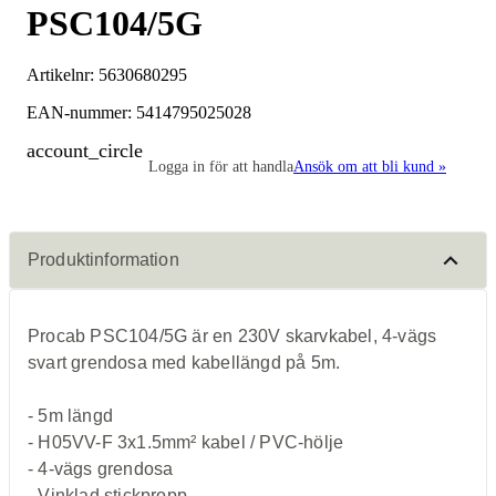
PSC104/5G
Artikelnr:
5630680295
EAN-nummer: 5414795025028
account_circle
Logga in för att handla
Ansök om att bli kund »
Produktinformation
Procab PSC104/5G är en 230V skarvkabel, 4-vägs
svart grendosa med kabellängd på 5m.
- 5m längd
- H05VV-F 3x1.5mm² kabel / PVC-hölje
- 4-vägs grendosa
- Vinklad stickpropp