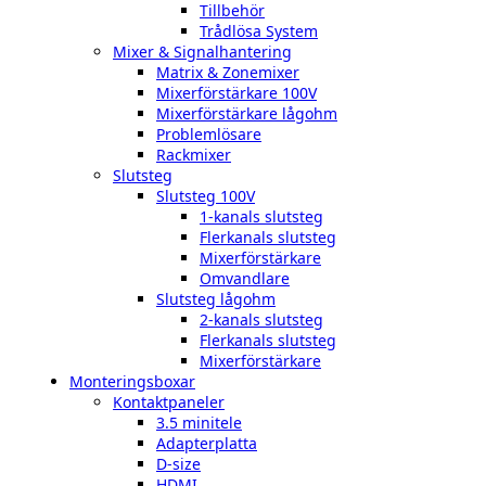
Tillbehör
Trådlösa System
Mixer & Signalhantering
Matrix & Zonemixer
Mixerförstärkare 100V
Mixerförstärkare lågohm
Problemlösare
Rackmixer
Slutsteg
Slutsteg 100V
1-kanals slutsteg
Flerkanals slutsteg
Mixerförstärkare
Omvandlare
Slutsteg lågohm
2-kanals slutsteg
Flerkanals slutsteg
Mixerförstärkare
Monteringsboxar
Kontaktpaneler
3.5 minitele
Adapterplatta
D-size
HDMI