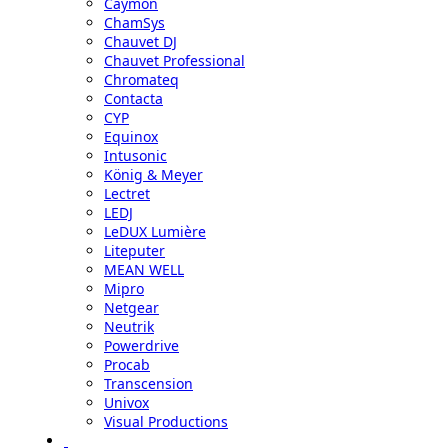
Caymon
ChamSys
Chauvet DJ
Chauvet Professional
Chromateq
Contacta
CYP
Equinox
Intusonic
König & Meyer
Lectret
LEDJ
LeDUX Lumière
Liteputer
MEAN WELL
Mipro
Netgear
Neutrik
Powerdrive
Procab
Transcension
Univox
Visual Productions