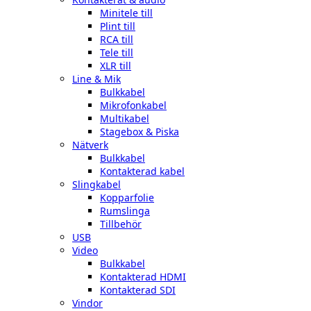
Minitele till
Plint till
RCA till
Tele till
XLR till
Line & Mik
Bulkkabel
Mikrofonkabel
Multikabel
Stagebox & Piska
Nätverk
Bulkkabel
Kontakterad kabel
Slingkabel
Kopparfolie
Rumslinga
Tillbehör
USB
Video
Bulkkabel
Kontakterad HDMI
Kontakterad SDI
Vindor