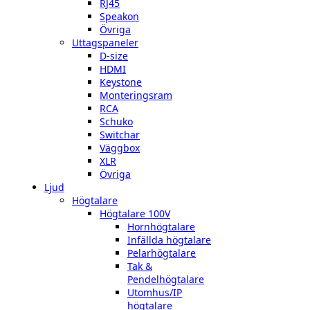
RJ45
Speakon
Övriga
Uttagspaneler
D-size
HDMI
Keystone
Monteringsram
RCA
Schuko
Switchar
Väggbox
XLR
Övriga
Ljud
Högtalare
Högtalare 100V
Hornhögtalare
Infällda högtalare
Pelarhögtalare
Tak &
Pendelhögtalare
Utomhus/IP
högtalare