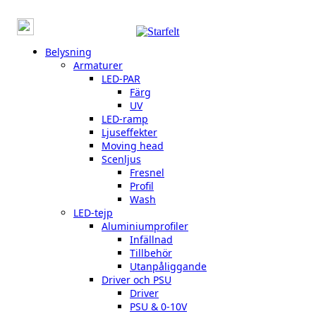
Belysning
Armaturer
LED-PAR
Färg
UV
LED-ramp
Ljuseffekter
Moving head
Scenljus
Fresnel
Profil
Wash
LED-tejp
Aluminiumprofiler
Infällnad
Tillbehör
Utanpåliggande
Driver och PSU
Driver
PSU & 0-10V