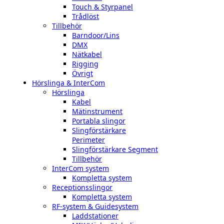
Touch & Styrpanel
Trådlöst
Tillbehör
Barndoor/Lins
DMX
Nätkabel
Rigging
Övrigt
Hörslinga & InterCom
Hörslinga
Kabel
Mätinstrument
Portabla slingor
Slingförstärkare
Perimeter
Slingförstärkare Segment
Tillbehör
InterCom system
Kompletta system
Receptionsslingor
Kompletta system
RF-system & Guidesystem
Laddstationer