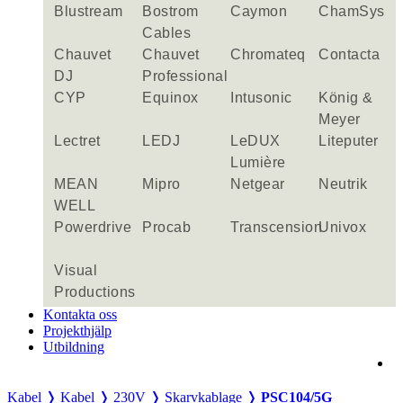
Blustream
Bostrom
Caymon
ChamSys
Cables
Chauvet
Chauvet
Chromateq
Contacta
DJ
Professional
CYP
Equinox
Intusonic
König &
Meyer
Lectret
LEDJ
LeDUX
Liteputer
Lumière
MEAN
Mipro
Netgear
Neutrik
WELL
Powerdrive
Procab
Transcension
Univox
Visual
Productions
Kontakta oss
Projekthjälp
Utbildning
Kabel ❭
Kabel ❭
230V ❭
Skarvkablage ❭
PSC104/5G