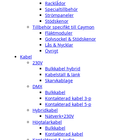
Racklådor
Specialtillbehör
Strömpaneler
Stödskenor
Tillbehör specifikt till Caymon
Fläktmoduler
Golvsockel & Stödskenor
Lås & Nycklar
Övrigt
Kabel
230V
Bulkkabel hybrid
Kabelställ & länk
Skarvkablage
DMX
Bulkkabel
Kontakterad kabel 3-p
Kontakterad kabel 5-p
Hybridkabel
Nätverk+230V
Högtalarkabel
Bulkkabel
Kontakterad kabel
Kontakterat & audio