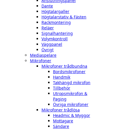
Anslutningspanel
Dante
Högtalargaller
Högtalarstativ & Fästen
Rackmontering
Reläer
Signalhantering
Volymkontroll
Väggpanel
Övrigt
Mediaspelare
Mikrofoner
Mikrofoner trådbundna
Bordsmikrofoner
Handmik
Takhängd mikrofon
Tillbehör
Utropsmikrofon &
Paging
Övriga mikrofoner
Mikrofoner trådlösa
Headmic & Myggor
Mottagare
Sändare