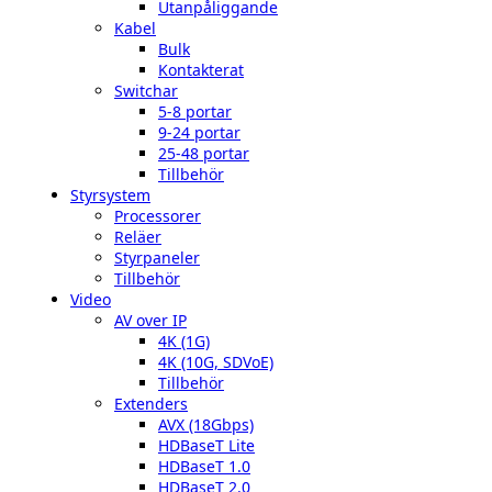
Utanpåliggande
Kabel
Bulk
Kontakterat
Switchar
5-8 portar
9-24 portar
25-48 portar
Tillbehör
Styrsystem
Processorer
Reläer
Styrpaneler
Tillbehör
Video
AV over IP
4K (1G)
4K (10G, SDVoE)
Tillbehör
Extenders
AVX (18Gbps)
HDBaseT Lite
HDBaseT 1.0
HDBaseT 2.0