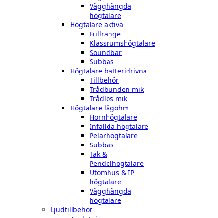
Vägghängda
högtalare
Högtalare aktiva
Fullrange
Klassrumshögtalare
Soundbar
Subbas
Högtalare batteridrivna
Tillbehör
Trådbunden mik
Trådlös mik
Högtalare lågohm
Hornhögtalare
Infällda högtalare
Pelarhögtalare
Subbas
Tak &
Pendelhögtalare
Utomhus & IP
högtalare
Vägghängda
högtalare
Ljudtillbehör