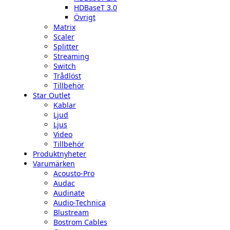
HDBaseT 3.0
Övrigt
Matrix
Scaler
Splitter
Streaming
Switch
Trådlöst
Tillbehör
Star Outlet
Kablar
Ljud
Ljus
Video
Tillbehör
Produktnyheter
Varumärken
Acousto-Pro
Audac
Audinate
Audio-Technica
Blustream
Bostrom Cables