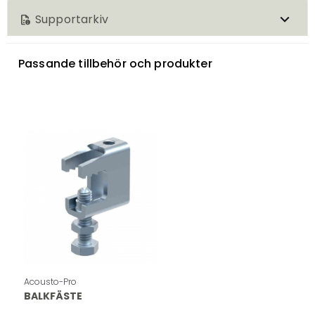
Supportarkiv
quick_reference
Passande tillbehör och produkter
Certifikat
download
CE certificate
Övrigt
download
Guide gällande placering av krympslang
Acousto-Pro
BALKFÄSTE