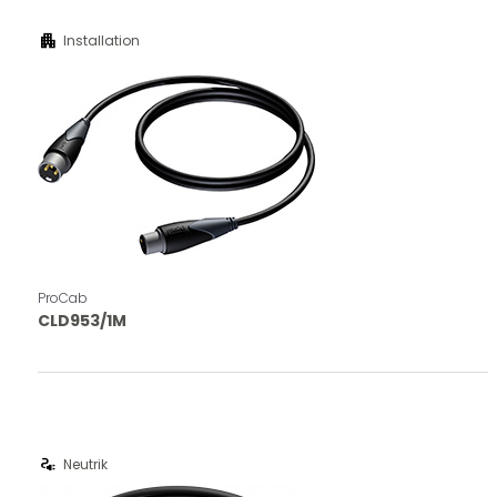
apartment
Installation
ProCab
CLD953/1M
electrical_services
Neutrik