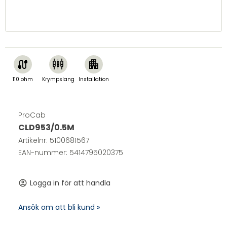
cable
settings_input_component
apartment
110 ohm
Krympslang
Installation
ProCab
CLD953/0.5M
Artikelnr:
5100681567
EAN-nummer: 5414795020375
Logga in för att handla
account_circle
Ansök om att bli kund »