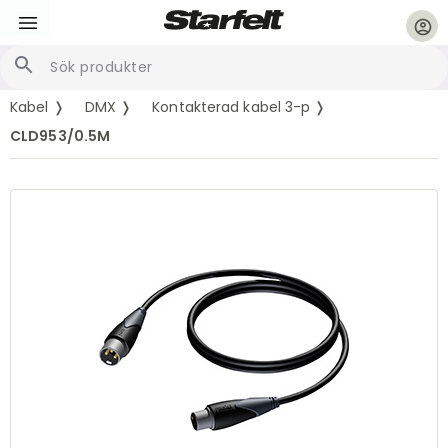
account_circle
Kabel ❭
DMX ❭
Kontakterad kabel 3-p ❭
CLD953/0.5M