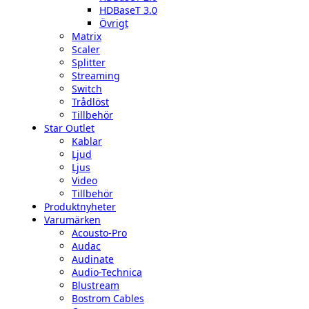
HDBaseT 3.0
Övrigt
Matrix
Scaler
Splitter
Streaming
Switch
Trådlöst
Tillbehör
Star Outlet
Kablar
Ljud
Ljus
Video
Tillbehör
Produktnyheter
Varumärken
Acousto-Pro
Audac
Audinate
Audio-Technica
Blustream
Bostrom Cables