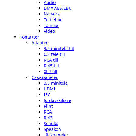
Audio
DMX AES/EBU
Nätverk
Tillbehör
Tomma
Video
Kontakter
Adapter
3.5 minitele till
6.3 tele till
RCA till
RJ45 till
XLR till
Casy paneler
3.5 minitele
HDMI
IEC
Jordavskiljare
Plint
RCA
RJ45
Schuko
Speakon
Täckpaneler