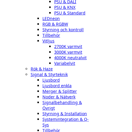
PSU & DALI
PSU & KNX
PSU & Standard
LEDneon
RGB & RGBW
Styrning och kontroll
Tillbehör
Vitljus
2700K varmvit
3000K varmvit
4000K neutralvit
Variabelvit
Rök & Haze
Signal & Styrteknik
Ljusbord
Ljusbord enkla
Merger & Splitter
Noder & Nätverk
Signalbehandling &
Övrigt
Styrning & Installation
Systemintegration & Q-
Sys
Tillbehör