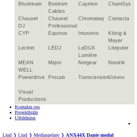
Blustream
Bostrom
Caymon
ChamSys
Cables
Chauvet
Chauvet
Chromateq
Contacta
DJ
Professional
CYP
Equinox
Intusonic
König &
Meyer
Lectret
LEDJ
LeDUX
Liteputer
Lumière
MEAN
Mipro
Netgear
Neutrik
WELL
Powerdrive
Procab
Transcension
Univox
Visual
Productions
Kontakta oss
Projekthjälp
Utbildning
Ljud ❭
Ljud ❭
Mediaspelare ❭
ANX44X Dante modul