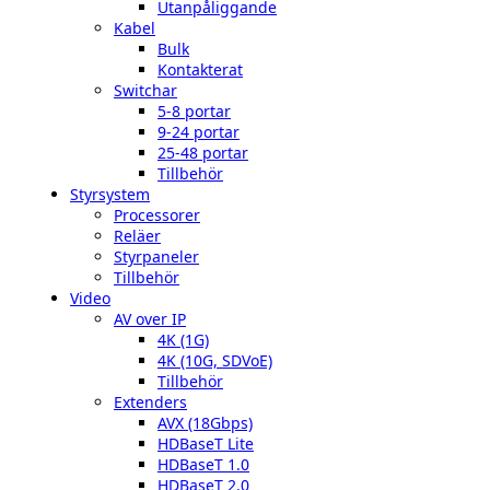
Utanpåliggande
Kabel
Bulk
Kontakterat
Switchar
5-8 portar
9-24 portar
25-48 portar
Tillbehör
Styrsystem
Processorer
Reläer
Styrpaneler
Tillbehör
Video
AV over IP
4K (1G)
4K (10G, SDVoE)
Tillbehör
Extenders
AVX (18Gbps)
HDBaseT Lite
HDBaseT 1.0
HDBaseT 2.0