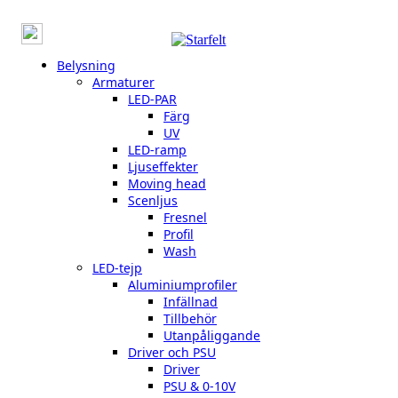
Belysning
Armaturer
LED-PAR
Färg
UV
LED-ramp
Ljuseffekter
Moving head
Scenljus
Fresnel
Profil
Wash
LED-tejp
Aluminiumprofiler
Infällnad
Tillbehör
Utanpåliggande
Driver och PSU
Driver
PSU & 0-10V