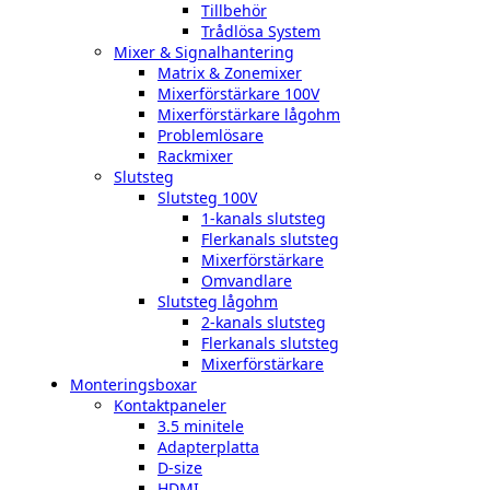
Tillbehör
Trådlösa System
Mixer & Signalhantering
Matrix & Zonemixer
Mixerförstärkare 100V
Mixerförstärkare lågohm
Problemlösare
Rackmixer
Slutsteg
Slutsteg 100V
1-kanals slutsteg
Flerkanals slutsteg
Mixerförstärkare
Omvandlare
Slutsteg lågohm
2-kanals slutsteg
Flerkanals slutsteg
Mixerförstärkare
Monteringsboxar
Kontaktpaneler
3.5 minitele
Adapterplatta
D-size
HDMI