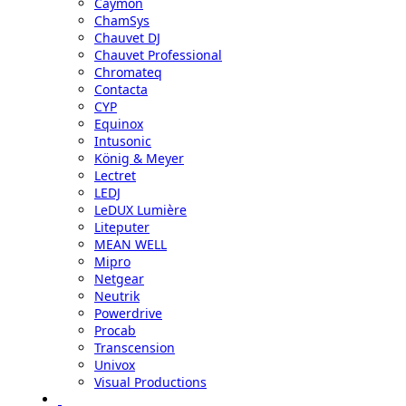
Caymon
ChamSys
Chauvet DJ
Chauvet Professional
Chromateq
Contacta
CYP
Equinox
Intusonic
König & Meyer
Lectret
LEDJ
LeDUX Lumière
Liteputer
MEAN WELL
Mipro
Netgear
Neutrik
Powerdrive
Procab
Transcension
Univox
Visual Productions