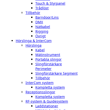
Touch & Styrpanel
Trådlöst
Tillbehör
Barndoor/Lins
DMX
Nätkabel
Rigging
Övrigt
Hörslinga & InterCom
Hörslinga
Kabel
Mätinstrument
Portabla slingor
Slingförstärkare
Perimeter
Slingförstärkare Segment
Tillbehör
InterCom system
Kompletta system
Receptionsslingor
Kompletta system
RF-system & Guidesystem
Laddstationer