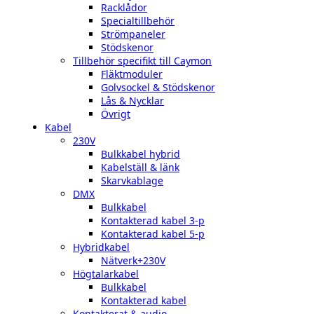
Racklådor
Specialtillbehör
Strömpaneler
Stödskenor
Tillbehör specifikt till Caymon
Fläktmoduler
Golvsockel & Stödskenor
Lås & Nycklar
Övrigt
Kabel
230V
Bulkkabel hybrid
Kabelställ & länk
Skarvkablage
DMX
Bulkkabel
Kontakterad kabel 3-p
Kontakterad kabel 5-p
Hybridkabel
Nätverk+230V
Högtalarkabel
Bulkkabel
Kontakterad kabel
Kontakterat & audio