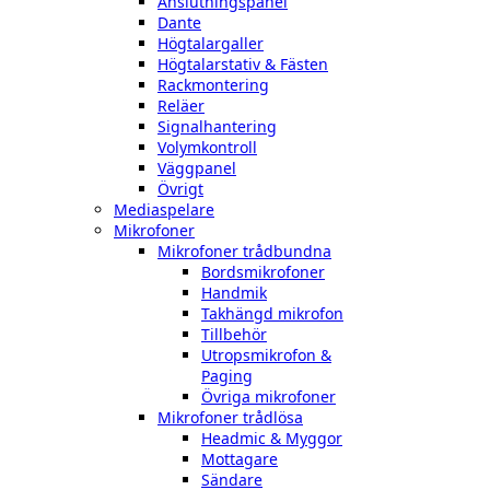
Anslutningspanel
Dante
Högtalargaller
Högtalarstativ & Fästen
Rackmontering
Reläer
Signalhantering
Volymkontroll
Väggpanel
Övrigt
Mediaspelare
Mikrofoner
Mikrofoner trådbundna
Bordsmikrofoner
Handmik
Takhängd mikrofon
Tillbehör
Utropsmikrofon &
Paging
Övriga mikrofoner
Mikrofoner trådlösa
Headmic & Myggor
Mottagare
Sändare