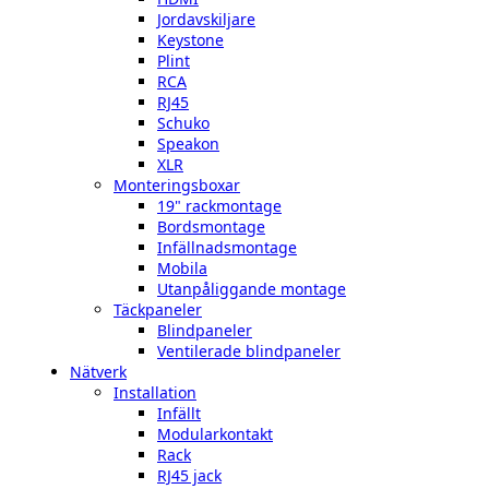
Jordavskiljare
Keystone
Plint
RCA
RJ45
Schuko
Speakon
XLR
Monteringsboxar
19" rackmontage
Bordsmontage
Infällnadsmontage
Mobila
Utanpåliggande montage
Täckpaneler
Blindpaneler
Ventilerade blindpaneler
Nätverk
Installation
Infällt
Modularkontakt
Rack
RJ45 jack