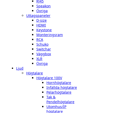
RJ45
Speakon
Övriga
Uttagspaneler
D-size
HDMI
Keystone
Monteringsram
RCA
Schuko
Switchar
Väggbox
XLR
Övriga
Ljud
Högtalare
Högtalare 100V
Hornhögtalare
Infällda högtalare
Pelarhögtalare
Tak &
Pendelhögtalare
Utomhus/IP
högtalare