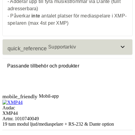
- Adderar upp till fyra musikströmmar via Dante (fullt
adresserbara)
- Påverkar
inte
antalet platser för mediaspelare i XMP-
spelaren (max 4st per XMP)
Supportarkiv
quick_reference
Passande tillbehör och produkter
Certifikat
download
CE certificate
mobile_friendly
Mobil-app
Firmware
Audac
download
XMP44
Firmware update instructions
Artnr. 1010740049
19 tum modul ljud/mediaspelare + RS-232 & Dante option
Servicedokumentation