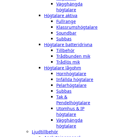
Vägghängda
högtalare
Högtalare aktiva
Fullrange
Klassrumshögtalare
Soundbar
Subbas
Högtalare batteridrivna
Tillbehör
Trådbunden mik
Trådlös mik
Högtalare lågohm
Hornhögtalare
Infällda högtalare
Pelarhögtalare
Subbas
Tak &
Pendelhögtalare
Utomhus & IP
högtalare
Vägghängda
högtalare
Ljudtillbehör