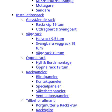
MIK/Hörlur/Halsslinga
Mottagare
Sändare
Installationsrack
Golvstående rack
Rackskåp 19 tum
Utdragbart & Svängbart
Väggrack
Halvrack 9,5 tum
Svängbara väggrack 19
tum
Väggrack 19 tum
Öppna rack
Hyll & Bordsmontage
Öppna rack 19 tum
Rackpaneler
Blindpaneler
Kontaktpaneler
Specialpaneler
Säkerhetspaneler
Ventilationspaneler
Tillbehör allmänt
Korgmutter & Rackskruv
Rackhyllor