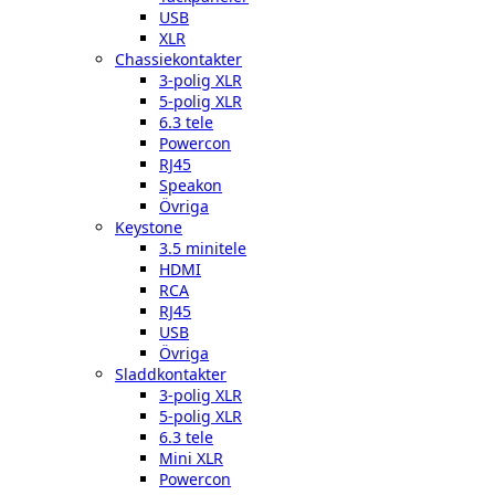
USB
XLR
Chassiekontakter
3-polig XLR
5-polig XLR
6.3 tele
Powercon
RJ45
Speakon
Övriga
Keystone
3.5 minitele
HDMI
RCA
RJ45
USB
Övriga
Sladdkontakter
3-polig XLR
5-polig XLR
6.3 tele
Mini XLR
Powercon