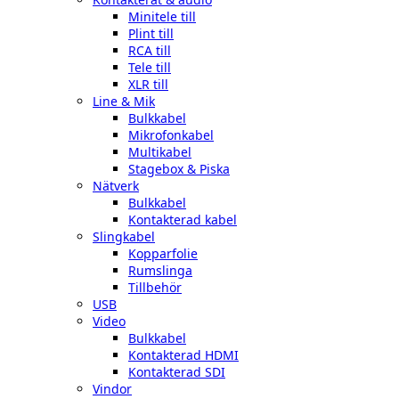
Minitele till
Plint till
RCA till
Tele till
XLR till
Line & Mik
Bulkkabel
Mikrofonkabel
Multikabel
Stagebox & Piska
Nätverk
Bulkkabel
Kontakterad kabel
Slingkabel
Kopparfolie
Rumslinga
Tillbehör
USB
Video
Bulkkabel
Kontakterad HDMI
Kontakterad SDI
Vindor