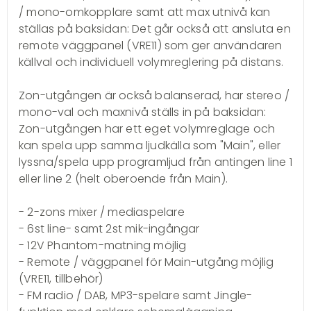
/ mono-omkopplare samt att max utnivå kan
ställas på baksidan: Det går också att ansluta en
remote väggpanel (VRE11) som ger användaren
källval och individuell volymreglering på distans.
Zon-utgången är också balanserad, har stereo /
mono-val och maxnivå ställs in på baksidan:
Zon-utgången har ett eget volymreglage och
kan spela upp samma ljudkälla som "Main", eller
lyssna/spela upp programljud från antingen line 1
eller line 2 (helt oberoende från Main).
- 2-zons mixer / mediaspelare
- 6st line- samt 2st mik-ingångar
- 12V Phantom-matning möjlig
- Remote / väggpanel för Main-utgång möjlig
(VRE11, tillbehör)
- FM radio / DAB, MP3-spelare samt Jingle-