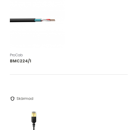
ProCab
BMC224/1
shield
Skärmad