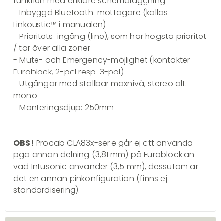
funktion med enklare schemaläggning
- Inbyggd Bluetooth-mottagare (kallas
Linkoustic™
i manualen)
- Prioritets-ingång (line), som har högsta prioritet
/ tar över alla zoner
- Mute- och Emergency-möjlighet (kontakter
Euroblock, 2-pol resp. 3-pol)
- Utgångar med ställbar maxnivå, stereo alt.
mono
- Monteringsdjup: 250mm
OBS!
Procab CLA83x-serie går ej att använda
pga annan delning (3,81 mm) på Euroblock än
vad Intusonic använder (3,5 mm), dessutom är
det en annan pinkonfiguration (finns ej
standardisering).