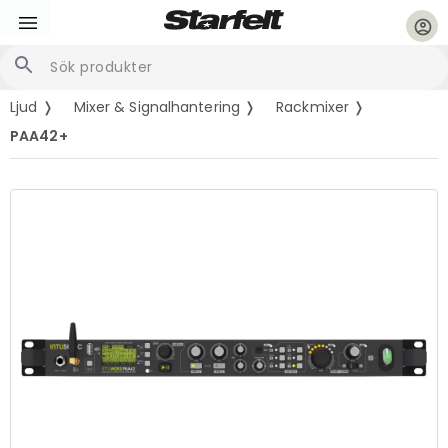
account_circle
Ljud ❭
Mixer & Signalhantering ❭
Rackmixer ❭
PAA42+