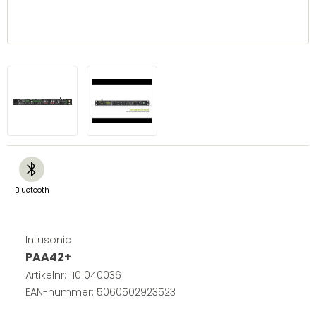
bluetooth
Bluetooth
Intusonic
PAA42+
Artikelnr:
1101040036
EAN-nummer: 5060502923523