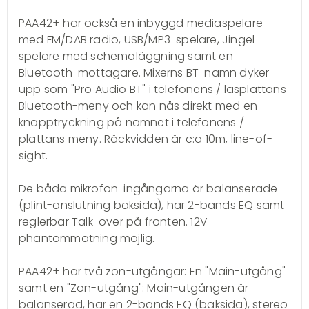
PAA42+ har också en inbyggd mediaspelare
med FM/DAB radio, USB/MP3-spelare, Jingel-
spelare med schemaläggning samt en
Bluetooth-mottagare. Mixerns BT-namn dyker
upp som "Pro Audio BT" i telefonens / läsplattans
Bluetooth-meny och kan nås direkt med en
knapptryckning på namnet i telefonens /
plattans meny. Räckvidden är c:a 10m, line-of-
sight.
De båda mikrofon-ingångarna är balanserade
(plint-anslutning baksida), har 2-bands EQ samt
reglerbar Talk-over på fronten. 12V
phantommatning möjlig.
PAA42+ har två zon-utgångar: En "Main-utgång"
samt en "Zon-utgång": Main-utgången är
balanserad, har en 2-bands EQ (baksida), stereo