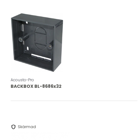
Acousto-Pro
BACKBOX BL-8686x32
shield
Skärmad