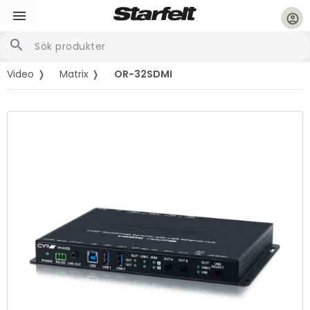
account_circle
Video ❭
Matrix ❭
OR-32SDMI