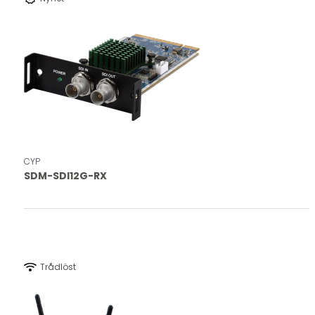
CYP
SDM-SDI12G-RX
wifi
Trådlöst