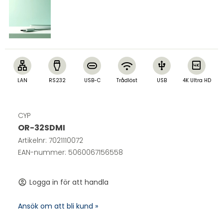
lan
settings_input_hdmi
wifi
usb
4k
LAN
RS232
USB-C
Trådlöst
USB
4K Ultra HD
CYP
OR-32SDMI
Artikelnr:
7021110072
EAN-nummer: 5060067156558
Logga in för att handla
account_circle
Ansök om att bli kund »