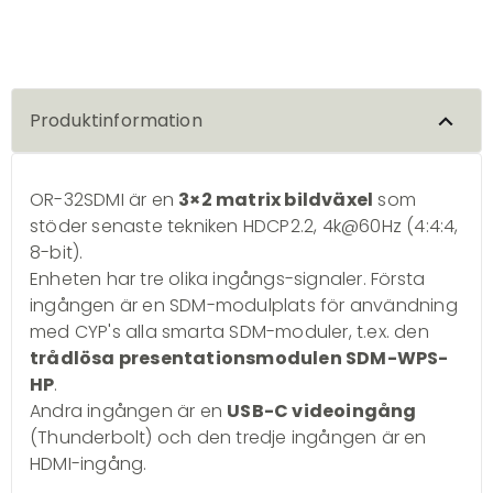
Produktinformation
OR-32SDMI är en
3×2 matrix bildväxel
som
stöder senaste tekniken HDCP2.2, 4k@60Hz (4:4:4,
8-bit).
Enheten har tre olika ingångs-signaler. Första
ingången är en SDM-modulplats för användning
med CYP's alla smarta SDM-moduler, t.ex. den
trådlösa presentationsmodulen SDM-WPS-
HP
.
Andra ingången är en
USB-C videoingång
(Thunderbolt) och den tredje ingången är en
HDMI-ingång.