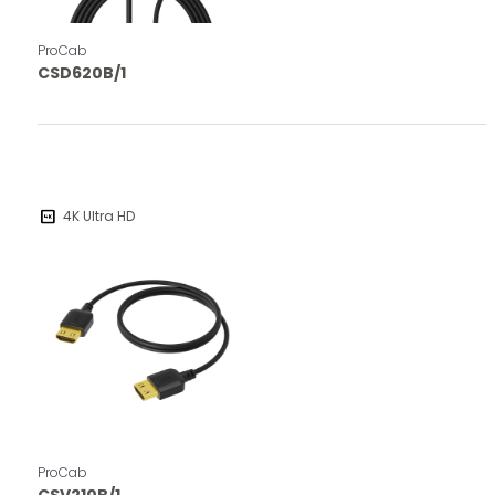
ProCab
CSD620B/1
4k
4K Ultra HD
ProCab
CSV210B/1