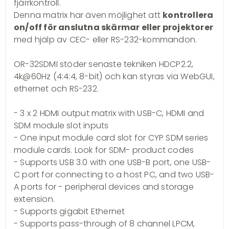
fjärrkontroll.
Denna matrix har även möjlighet att
kontrollera
on/off för anslutna skärmar eller projektorer
med hjälp av CEC- eller RS-232-kommandon.
OR-32SDMI stöder senaste tekniken HDCP2.2,
4k@60Hz (4:4:4, 8-bit) och kan styras via WebGUI,
ethernet och RS-232.
- 3 x 2 HDMI output matrix with USB-C, HDMI and
SDM module slot inputs
- One input module card slot for CYP SDM series
module cards. Look for SDM- product codes
- Supports USB 3.0 with one USB-B port, one USB-
C port for connecting to a host PC, and two USB-
A ports for - peripheral devices and storage
extension.
- Supports gigabit Ethernet
- Supports pass-through of 8 channel LPCM,