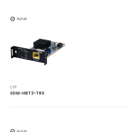
new_releases
Nyhet
CYP
SDM-HBT3-TRX
new_releases
Nyhet