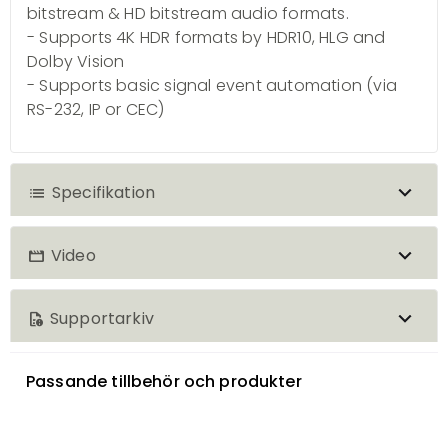
bitstream & HD bitstream audio formats.
- Supports 4K HDR formats by HDR10, HLG and
Dolby Vision
- Supports basic signal event automation (via
RS-232, IP or CEC)
Specifikation
list
Video
movie
1x HDMI [1x HDMI Uncompressed
Inputs
AV and Data]
Supportarkiv
quick_reference
OR-32SDMI
1x USB-C [1x USB-C USB-C /
Thunderbolt]
Passande tillbehör och produkter
download
Manual OR-32SDMI
1x SDM input module slot [1x Multi
download
CYP Discovery Tool
use SDM input module slot]