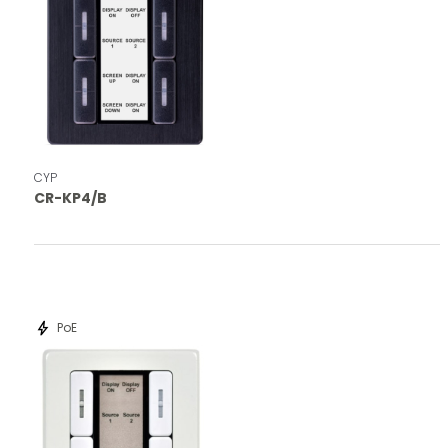
CYP
CR-KP4/B
bolt
PoE