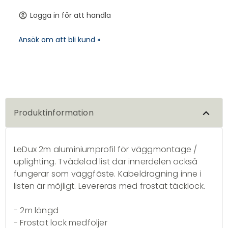
Logga in för att handla
account_circle
Ansök om att bli kund »
Produktinformation
LeDux 2m aluminiumprofil för väggmontage /
uplighting. Tvådelad list där innerdelen också
fungerar som väggfäste. Kabeldragning inne i
listen är möjligt. Levereras med frostat täcklock.
- 2m längd
- Frostat lock medföljer