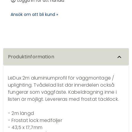
Logga in för att handla
account_circle
Ansök om att bli kund »
Produktinformation
LeDux 2m aluminiumprofil för väggmontage /
uplighting. Tvådelad list där innerdelen också
fungerar som väggfäste. Kabeldragning inne i
listen är möjligt. Levereras med frostat täcklock.
- 2m längd
- Frostat lock medföljer
- 43,5 x 17,7mm