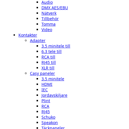
Audio
DMX AES/EBU
Nätverk
Tillbehör
Tomma
Video
Kontakter
Adapter
3.5 minitele till
6.3 tele till
RCA till
RJ45 till
XLR till
Casy paneler
3.5 minitele
HDMI
IEC
Jordavskiljare
Plint
RCA
RJ45
Schuko
Speakon
Täckpaneler