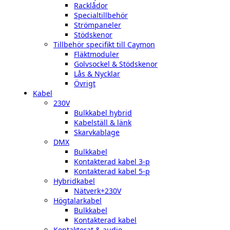
Racklådor
Specialtillbehör
Strömpaneler
Stödskenor
Tillbehör specifikt till Caymon
Fläktmoduler
Golvsockel & Stödskenor
Lås & Nycklar
Övrigt
Kabel
230V
Bulkkabel hybrid
Kabelställ & länk
Skarvkablage
DMX
Bulkkabel
Kontakterad kabel 3-p
Kontakterad kabel 5-p
Hybridkabel
Nätverk+230V
Högtalarkabel
Bulkkabel
Kontakterad kabel
Kontakterat & audio