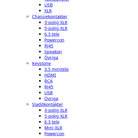
USB
XLR
Chassiekontakter
3-polig XLR
5-polig XLR
6.3 tele
Powercon
RJ45
Speakon
Övriga
Keystone
3.5 minitele
HDMI
RCA
RJ45
USB
Övriga
Sladdkontakter
3-polig XLR
5-polig XLR
6.3 tele
Mini XLR
Powercon