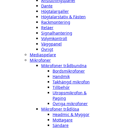
Anslutningspanel
Dante
Högtalargaller
Högtalarstativ & Fästen
Rackmontering
Reläer
Signalhantering
Volymkontroll
Väggpanel
Övrigt
Mediaspelare
Mikrofoner
Mikrofoner trådbundna
Bordsmikrofoner
Handmik
Takhängd mikrofon
Tillbehör
Utropsmikrofon &
Paging
Övriga mikrofoner
Mikrofoner trådlösa
Headmic & Myggor
Mottagare
Sändare