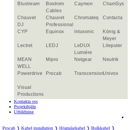
Blustream
Bostrom
Caymon
ChamSys
Cables
Chauvet
Chauvet
Chromateq
Contacta
DJ
Professional
CYP
Equinox
Intusonic
König &
Meyer
Lectret
LEDJ
LeDUX
Liteputer
Lumière
MEAN
Mipro
Netgear
Neutrik
WELL
Powerdrive
Procab
Transcension
Univox
Visual
Productions
Kontakta oss
Projekthjälp
Utbildning
Procab ❭
Kabel installation ❭
Högtalarkabel ❭
Bulkkabel ❭