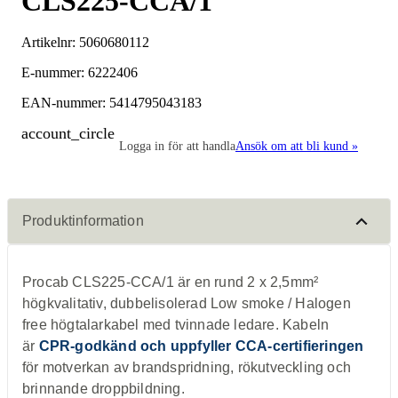
CLS225-CCA/1
Artikelnr:
5060680112
E-nummer: 6222406
EAN-nummer: 5414795043183
account_circle
Logga in för att handla
Ansök om att bli kund »
Produktinformation
Procab CLS225-CCA/1 är en rund 2 x 2,5mm²
högkvalitativ, dubbelisolerad Low smoke / Halogen
free högtalarkabel med tvinnade ledare. Kabeln
är
CPR-godkänd och uppfyller CCA-certifieringen
för motverkan av brandspridning, rökutveckling och
brinnande droppbildning.