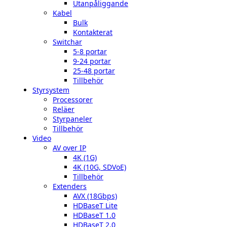
Utanpåliggande
Kabel
Bulk
Kontakterat
Switchar
5-8 portar
9-24 portar
25-48 portar
Tillbehör
Styrsystem
Processorer
Reläer
Styrpaneler
Tillbehör
Video
AV over IP
4K (1G)
4K (10G, SDVoE)
Tillbehör
Extenders
AVX (18Gbps)
HDBaseT Lite
HDBaseT 1.0
HDBaseT 2.0