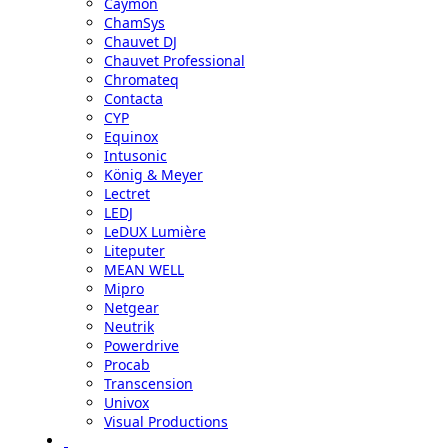
Caymon
ChamSys
Chauvet DJ
Chauvet Professional
Chromateq
Contacta
CYP
Equinox
Intusonic
König & Meyer
Lectret
LEDJ
LeDUX Lumière
Liteputer
MEAN WELL
Mipro
Netgear
Neutrik
Powerdrive
Procab
Transcension
Univox
Visual Productions