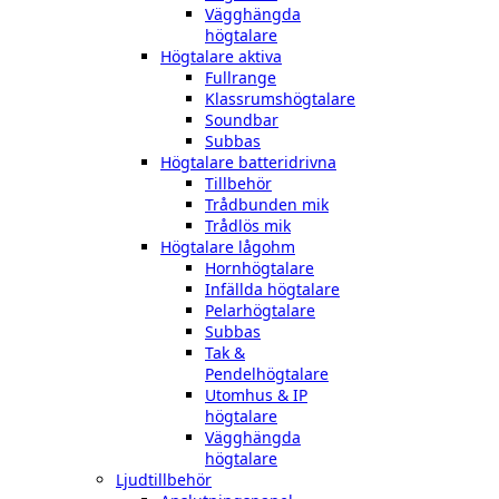
Vägghängda
högtalare
Högtalare aktiva
Fullrange
Klassrumshögtalare
Soundbar
Subbas
Högtalare batteridrivna
Tillbehör
Trådbunden mik
Trådlös mik
Högtalare lågohm
Hornhögtalare
Infällda högtalare
Pelarhögtalare
Subbas
Tak &
Pendelhögtalare
Utomhus & IP
högtalare
Vägghängda
högtalare
Ljudtillbehör