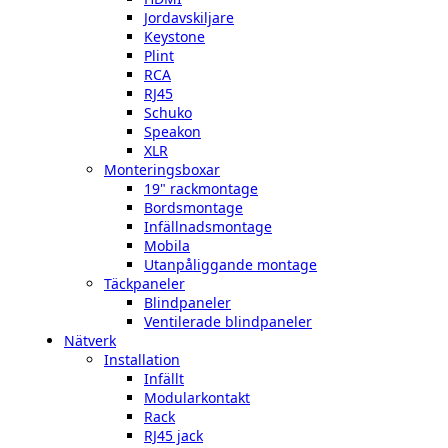
Jordavskiljare
Keystone
Plint
RCA
RJ45
Schuko
Speakon
XLR
Monteringsboxar
19" rackmontage
Bordsmontage
Infällnadsmontage
Mobila
Utanpåliggande montage
Täckpaneler
Blindpaneler
Ventilerade blindpaneler
Nätverk
Installation
Infällt
Modularkontakt
Rack
RJ45 jack