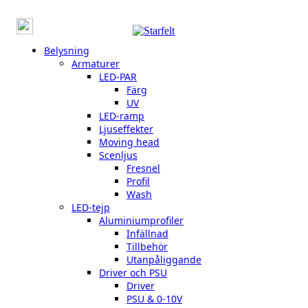
Belysning
Armaturer
LED-PAR
Färg
UV
LED-ramp
Ljuseffekter
Moving head
Scenljus
Fresnel
Profil
Wash
LED-tejp
Aluminiumprofiler
Infällnad
Tillbehör
Utanpåliggande
Driver och PSU
Driver
PSU & 0-10V