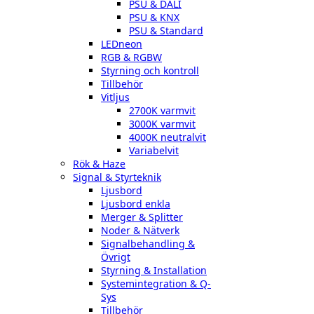
PSU & DALI
PSU & KNX
PSU & Standard
LEDneon
RGB & RGBW
Styrning och kontroll
Tillbehör
Vitljus
2700K varmvit
3000K varmvit
4000K neutralvit
Variabelvit
Rök & Haze
Signal & Styrteknik
Ljusbord
Ljusbord enkla
Merger & Splitter
Noder & Nätverk
Signalbehandling &
Övrigt
Styrning & Installation
Systemintegration & Q-
Sys
Tillbehör