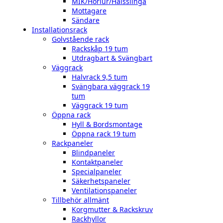
MIK/Hörlur/Halsslinga
Mottagare
Sändare
Installationsrack
Golvstående rack
Rackskåp 19 tum
Utdragbart & Svängbart
Väggrack
Halvrack 9,5 tum
Svängbara väggrack 19
tum
Väggrack 19 tum
Öppna rack
Hyll & Bordsmontage
Öppna rack 19 tum
Rackpaneler
Blindpaneler
Kontaktpaneler
Specialpaneler
Säkerhetspaneler
Ventilationspaneler
Tillbehör allmänt
Korgmutter & Rackskruv
Rackhyllor