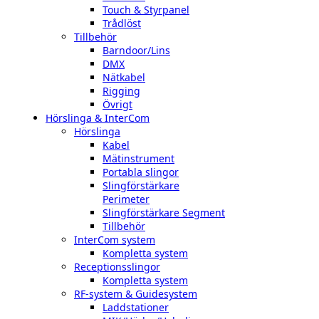
Touch & Styrpanel
Trådlöst
Tillbehör
Barndoor/Lins
DMX
Nätkabel
Rigging
Övrigt
Hörslinga & InterCom
Hörslinga
Kabel
Mätinstrument
Portabla slingor
Slingförstärkare
Perimeter
Slingförstärkare Segment
Tillbehör
InterCom system
Kompletta system
Receptionsslingor
Kompletta system
RF-system & Guidesystem
Laddstationer