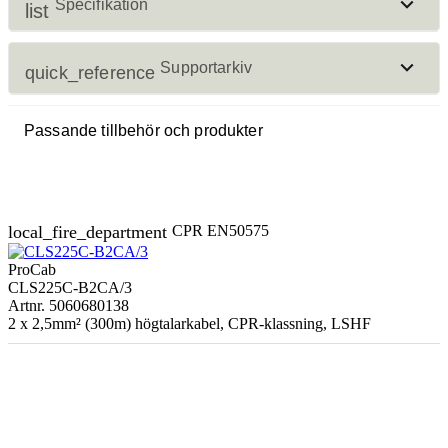
Specifikation
list
Supportarkiv
quick_reference
Physical Characteristics
Cca-
Passande tillbehör och produkter
EN50399 CPR Euroclass
s1b,d0,a1
Certifikat
2-core
download
CE certificate
Type of cable
loudspeaker
local_fire_department
download
CPR EN50575
Certificate of constancy of performance
cable
download
ProCab
Declaration of Performance
BC 40 x
CLS225C-B2CA/3
Inner
Material
0.263 mm
Artnr. 5060680138
conductor
Kataloger
2 x 2,5mm² (300m) högtalarkabel, CPR-klassning, LSHF
(diam.) (OFC)
download
PROCAB Contractor CPR series - ENG
Section
2.5 mm²
American Wire
13 AWG
Gauge