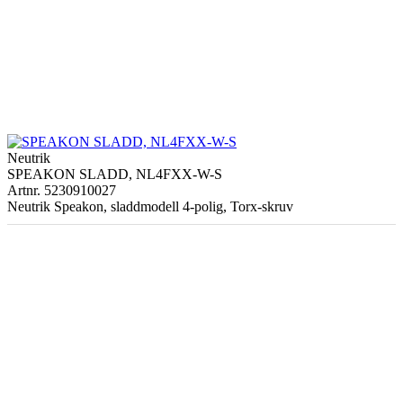
Number of
2
conductors
Polyolefin 3.0
Insulation
Material
mm (diam.)
Colours
Red / Blue
Neutrik
Conductor twisting
Yes
SPEAKON SLADD, NL4FXX-W-S
Artnr. 5230910027
Neutrik Speakon, sladdmodell 4-polig, Torx-skruv
Filling
None
Separator
None
Outer
Polyolefin 8.5
Material
jacket
mm (diam.)
Colours
Black