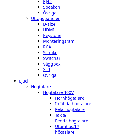
RJ45
Speakon
Övriga
Uttagspaneler
D-size
HDMI
Keystone
Monteringsram
RCA
Schuko
Switchar
Väggbox
XLR
Övriga
Ljud
Högtalare
Högtalare 100V
Hornhögtalare
Infällda högtalare
Pelarhögtalare
Tak &
Pendelhögtalare
Utomhus/IP
högtalare