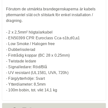
Förutom de utmärkta brandegenskaperna är kabels
yttermantel slät och slitstark för enkel installation /
dragning.
- 2 x 2,5mm² högtalarkabel
- EN50399 CPR Euroclass Cca-s1b,d0,a1
- Low Smoke / Halogen free
- Dubbelisolerad
- Fintrådig koppar (BC 28 x 0.25mm)
- Twistade ledare
- Signalledare: Röd/Blå
- UV resistant (UL1581, UVA, 720h)
- Färg/ytterhölje: Svart
- Ytterdiameter: 8,5mm
- 100m bobin, tot. vikt 14,1 kg