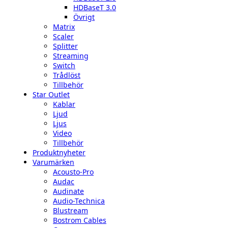
HDBaseT 3.0
Övrigt
Matrix
Scaler
Splitter
Streaming
Switch
Trådlöst
Tillbehör
Star Outlet
Kablar
Ljud
Ljus
Video
Tillbehör
Produktnyheter
Varumärken
Acousto-Pro
Audac
Audinate
Audio-Technica
Blustream
Bostrom Cables