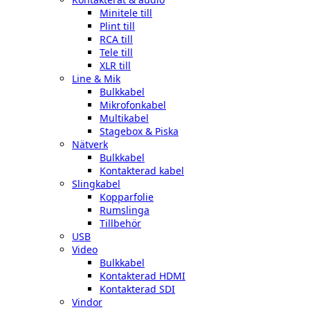
Minitele till
Plint till
RCA till
Tele till
XLR till
Line & Mik
Bulkkabel
Mikrofonkabel
Multikabel
Stagebox & Piska
Nätverk
Bulkkabel
Kontakterad kabel
Slingkabel
Kopparfolie
Rumslinga
Tillbehör
USB
Video
Bulkkabel
Kontakterad HDMI
Kontakterad SDI
Vindor