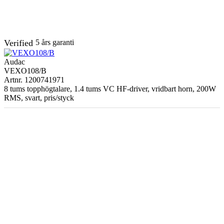
Electrical Characteristics
2 (KV / 1 min.
Verified
5 års garanti
Dielectric strength
DC)
Audac
Rated voltage
500 V
VEXO108/B
Artnr. 1200741971
8 tums topphögtalare, 1.4 tums VC HF-driver, vridbart horn, 200W
Max.
DC
7.98 (ohm / Km)
RMS, svart, pris/styck
conductor
resistance