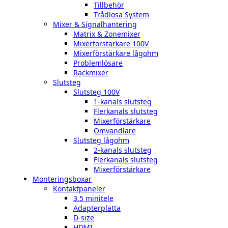
Tillbehör
Trådlösa System
Mixer & Signalhantering
Matrix & Zonemixer
Mixerförstärkare 100V
Mixerförstärkare lågohm
Problemlösare
Rackmixer
Slutsteg
Slutsteg 100V
1-kanals slutsteg
Flerkanals slutsteg
Mixerförstärkare
Omvandlare
Slutsteg lågohm
2-kanals slutsteg
Flerkanals slutsteg
Mixerförstärkare
Monteringsboxar
Kontaktpaneler
3.5 minitele
Adapterplatta
D-size
HDMI