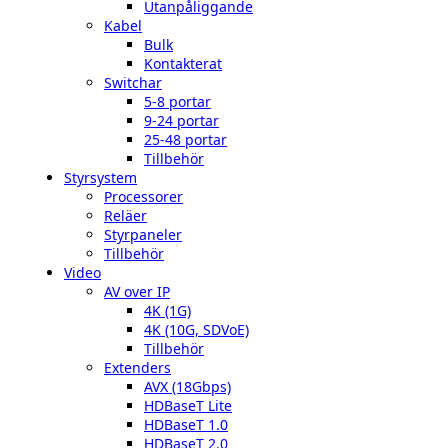
Utanpåliggande
Kabel
Bulk
Kontakterat
Switchar
5-8 portar
9-24 portar
25-48 portar
Tillbehör
Styrsystem
Processorer
Reläer
Styrpaneler
Tillbehör
Video
AV over IP
4K (1G)
4K (10G, SDVoE)
Tillbehör
Extenders
AVX (18Gbps)
HDBaseT Lite
HDBaseT 1.0
HDBaseT 2.0