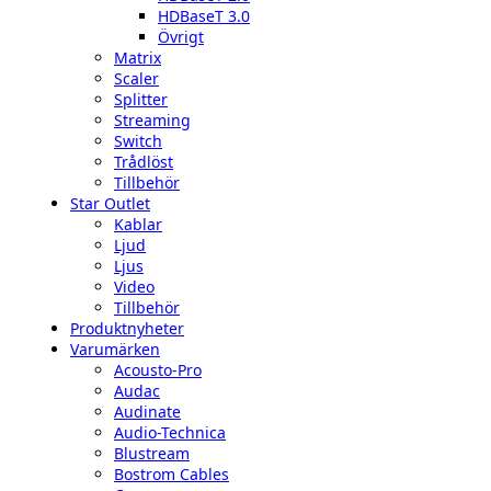
HDBaseT 3.0
Övrigt
Matrix
Scaler
Splitter
Streaming
Switch
Trådlöst
Tillbehör
Star Outlet
Kablar
Ljud
Ljus
Video
Tillbehör
Produktnyheter
Varumärken
Acousto-Pro
Audac
Audinate
Audio-Technica
Blustream
Bostrom Cables