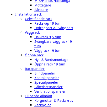
MIK/Hörlur/Halsslinga
Mottagare
Sändare
Installationsrack
Golvstående rack
Rackskåp 19 tum
Utdragbart & Svängbart
Väggrack
Halvrack 9,5 tum
Svängbara väggrack 19
tum
Väggrack 19 tum
Öppna rack
Hyll & Bordsmontage
Öppna rack 19 tum
Rackpaneler
Blindpaneler
Kontaktpaneler
Specialpaneler
Säkerhetspaneler
Ventilationspaneler
Tillbehör allmänt
Korgmutter & Rackskruv
Rackhyllor