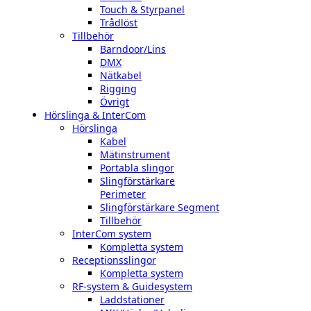
Touch & Styrpanel
Trådlöst
Tillbehör
Barndoor/Lins
DMX
Nätkabel
Rigging
Övrigt
Hörslinga & InterCom
Hörslinga
Kabel
Mätinstrument
Portabla slingor
Slingförstärkare
Perimeter
Slingförstärkare Segment
Tillbehör
InterCom system
Kompletta system
Receptionsslingor
Kompletta system
RF-system & Guidesystem
Laddstationer