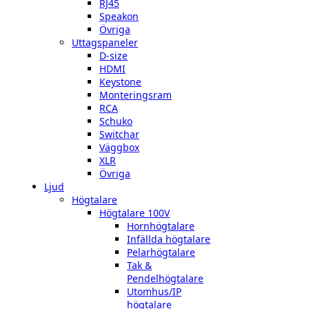
RJ45
Speakon
Övriga
Uttagspaneler
D-size
HDMI
Keystone
Monteringsram
RCA
Schuko
Switchar
Väggbox
XLR
Övriga
Ljud
Högtalare
Högtalare 100V
Hornhögtalare
Infällda högtalare
Pelarhögtalare
Tak &
Pendelhögtalare
Utomhus/IP
högtalare