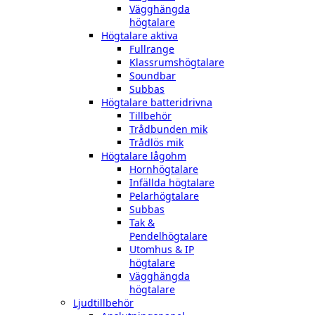
Vägghängda
högtalare
Högtalare aktiva
Fullrange
Klassrumshögtalare
Soundbar
Subbas
Högtalare batteridrivna
Tillbehör
Trådbunden mik
Trådlös mik
Högtalare lågohm
Hornhögtalare
Infällda högtalare
Pelarhögtalare
Subbas
Tak &
Pendelhögtalare
Utomhus & IP
högtalare
Vägghängda
högtalare
Ljudtillbehör