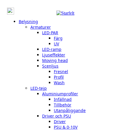
Belysning
Armaturer
LED-PAR
Färg
UV
LED-ramp
Ljuseffekter
Moving head
Scenljus
Fresnel
Profil
Wash
LED-tejp
Aluminiumprofiler
Infällnad
Tillbehör
Utanpåliggande
Driver och PSU
Driver
PSU & 0-10V