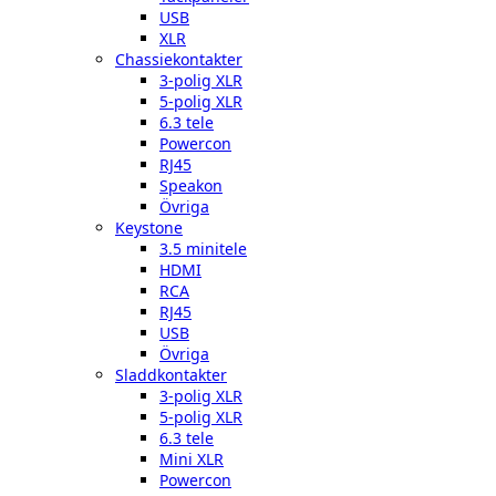
USB
XLR
Chassiekontakter
3-polig XLR
5-polig XLR
6.3 tele
Powercon
RJ45
Speakon
Övriga
Keystone
3.5 minitele
HDMI
RCA
RJ45
USB
Övriga
Sladdkontakter
3-polig XLR
5-polig XLR
6.3 tele
Mini XLR
Powercon