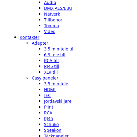
Audio
DMX AES/EBU
Nätverk
Tillbehör
Tomma
Video
Kontakter
Adapter
3.5 minitele till
6.3 tele till
RCA till
RJ45 till
XLR till
Casy paneler
3.5 minitele
HDMI
IEC
Jordavskiljare
Plint
RCA
RJ45
Schuko
Speakon
Täckpaneler