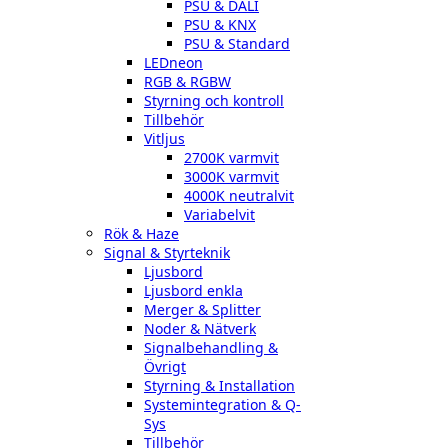
PSU & DALI
PSU & KNX
PSU & Standard
LEDneon
RGB & RGBW
Styrning och kontroll
Tillbehör
Vitljus
2700K varmvit
3000K varmvit
4000K neutralvit
Variabelvit
Rök & Haze
Signal & Styrteknik
Ljusbord
Ljusbord enkla
Merger & Splitter
Noder & Nätverk
Signalbehandling &
Övrigt
Styrning & Installation
Systemintegration & Q-
Sys
Tillbehör