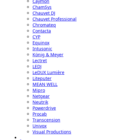
Caymon
ChamSys
Chauvet DJ
Chauvet Professional
Chromateq
Contacta
CYP
Equinox
Intusonic
König & Meyer
Lectret
LEDJ
LeDUX Lumière
Liteputer
MEAN WELL
Mipro
Netgear
Neutrik
Powerdrive
Procab
Transcension
Univox
Visual Productions