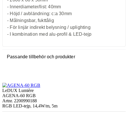
- Innerdiameter/list: 40mm
- Höjd / avbländning: c:a 30mm
- Målningsbar, fukttålig
- För linjär indirekt belysning / uplighting
- I kombination med alu-profil & LED-tejp
Passande tillbehör och produkter
LeDUX Lumière
AGENA-60 RGB
Artnr. 2200990188
RGB LED-tejp, 14,4W/m, 5m