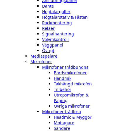
Anslutningspanel
Dante
Högtalargaller
Högtalarstativ & Fästen
Rackmontering
Reläer
Signalhantering
Volymkontroll
Väggpanel
Övrigt
Mediaspelare
Mikrofoner
Mikrofoner trådbundna
Bordsmikrofoner
Handmik
Takhängd mikrofon
Tillbehör
Utropsmikrofon &
Paging
Övriga mikrofoner
Mikrofoner trådlösa
Headmic & Myggor
Mottagare
Sändare