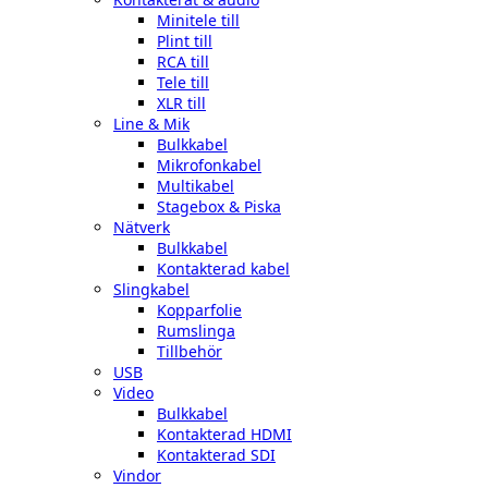
Minitele till
Plint till
RCA till
Tele till
XLR till
Line & Mik
Bulkkabel
Mikrofonkabel
Multikabel
Stagebox & Piska
Nätverk
Bulkkabel
Kontakterad kabel
Slingkabel
Kopparfolie
Rumslinga
Tillbehör
USB
Video
Bulkkabel
Kontakterad HDMI
Kontakterad SDI
Vindor