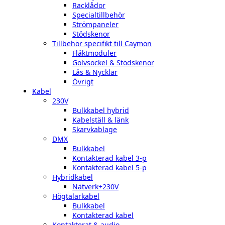
Racklådor
Specialtillbehör
Strömpaneler
Stödskenor
Tillbehör specifikt till Caymon
Fläktmoduler
Golvsockel & Stödskenor
Lås & Nycklar
Övrigt
Kabel
230V
Bulkkabel hybrid
Kabelställ & länk
Skarvkablage
DMX
Bulkkabel
Kontakterad kabel 3-p
Kontakterad kabel 5-p
Hybridkabel
Nätverk+230V
Högtalarkabel
Bulkkabel
Kontakterad kabel
Kontakterat & audio