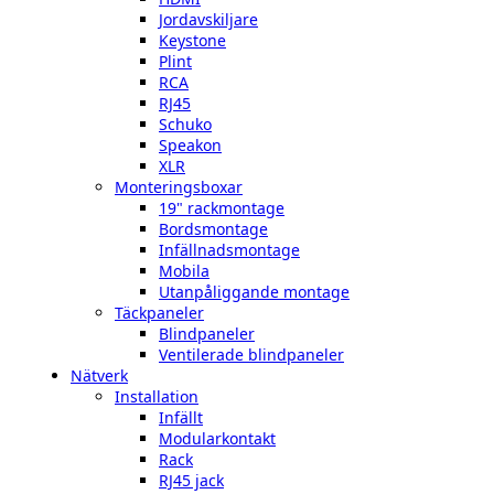
Jordavskiljare
Keystone
Plint
RCA
RJ45
Schuko
Speakon
XLR
Monteringsboxar
19" rackmontage
Bordsmontage
Infällnadsmontage
Mobila
Utanpåliggande montage
Täckpaneler
Blindpaneler
Ventilerade blindpaneler
Nätverk
Installation
Infällt
Modularkontakt
Rack
RJ45 jack