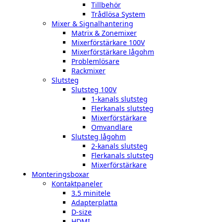
Tillbehör
Trådlösa System
Mixer & Signalhantering
Matrix & Zonemixer
Mixerförstärkare 100V
Mixerförstärkare lågohm
Problemlösare
Rackmixer
Slutsteg
Slutsteg 100V
1-kanals slutsteg
Flerkanals slutsteg
Mixerförstärkare
Omvandlare
Slutsteg lågohm
2-kanals slutsteg
Flerkanals slutsteg
Mixerförstärkare
Monteringsboxar
Kontaktpaneler
3.5 minitele
Adapterplatta
D-size
HDMI