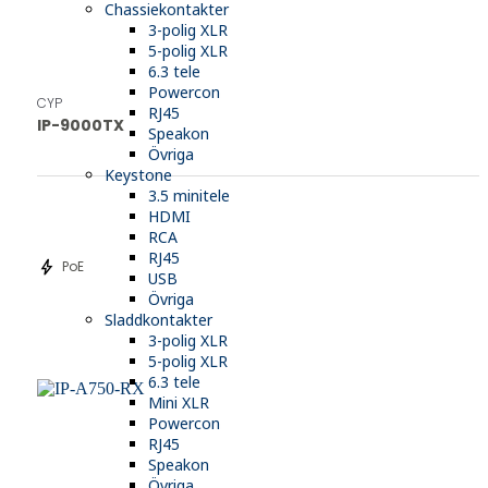
Chassiekontakter
3-polig XLR
5-polig XLR
6.3 tele
Powercon
CYP
RJ45
IP-9000TX
Speakon
Övriga
Keystone
3.5 minitele
HDMI
RCA
RJ45
bolt
PoE
USB
Övriga
Sladdkontakter
3-polig XLR
5-polig XLR
6.3 tele
Mini XLR
Powercon
RJ45
Speakon
Övriga