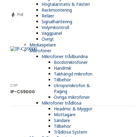
Högtalarstativ & Fästen
Rackmontering
bolt
PoE
Reläer
Signalhantering
Volymkontroll
Väggpanel
Övrigt
Mediaspelare
Mikrofoner
Mikrofoner trådbundna
Bordsmikrofoner
Handmik
Takhängd mikrofon
Tillbehör
Utropsmikrofon &
CYP
Paging
IP-CS9000
Övriga mikrofoner
Mikrofoner trådlösa
Headmic & Myggor
Mottagare
Sändare
Tillbehör
Trådlösa System