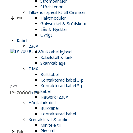
Strömpaneler
Stödskenor
Tillbehör specifikt till Caymon
bolt
Fläktmoduler
PoE
Golvsockel & Stödskenor
Lås & Nycklar
Övrigt
Kabel
230V
Bulkkabel hybrid
Kabelställ & länk
Skarvkablage
DMX
Bulkkabel
Kontakterad kabel 3-p
Kontakterad kabel 5-p
CYP
Hybridkabel
IP-7000C-TX
Nätverk+230V
Högtalarkabel
Bulkkabel
Kontakterad kabel
Kontakterat & audio
Minitele till
Plint till
bolt
PoE