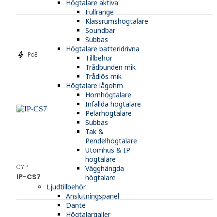
Högtalare aktiva
Fullrange
Klassrumshögtalare
Soundbar
Subbas
Högtalare batteridrivna
bolt
PoE
Tillbehör
Trådbunden mik
Trådlös mik
Högtalare lågohm
Hornhögtalare
Infällda högtalare
Pelarhögtalare
Subbas
Tak &
Pendelhögtalare
Utomhus & IP
högtalare
CYP
Vägghängda
IP-CS7
högtalare
Ljudtillbehör
Anslutningspanel
Dante
Högtalargaller