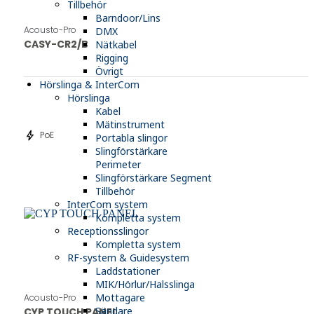
Tillbehör
Barndoor/Lins
Acousto-Pro
DMX
CASY-CR2/B
Nätkabel
Rigging
Övrigt
Hörslinga & InterCom
Hörslinga
Kabel
Mätinstrument
bolt
PoE
Portabla slingor
Slingförstärkare
Perimeter
Slingförstärkare Segment
Tillbehör
InterCom system
Kompletta system
Receptionsslingor
Kompletta system
RF-system & Guidesystem
Laddstationer
MIK/Hörlur/Halsslinga
Mottagare
Acousto-Pro
Sändare
CYP TOUCH PANEL