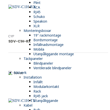
Plint
RCA
RJ45
Schuko
Speakon
XLR
Monteringsboxar
19" rackmontage
CYP
Bordsmontage
SDV-C1H-RX
Infällnadsmontage
Mobila
Utanpåliggande montage
Täckpaneler
Blindpaneler
Ventilerade blindpaneler
Nätverk
SDVoE
Installation
Infällt
Modularkontakt
Rack
RJ45 jack
Utanpåliggande
Kabel
Bulk