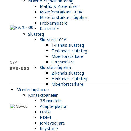
Mixer & Signalhantering
Matrix & Zonemixer
Mixerförstärkare 100V
Mixerförstärkare lågohm
Problemlösare
Rackmixer
Slutsteg
Slutsteg 100V
1-kanals slutsteg
Flerkanals slutsteg
Mixerförstärkare
Omvandlare
CYP
Slutsteg lågohm
RAX-600
2-kanals slutsteg
Flerkanals slutsteg
Mixerförstärkare
Monteringsboxar
Kontaktpaneler
3.5 minitele
Adapterplatta
SDVoE
D-size
HDMI
Jordavskiljare
Keystone