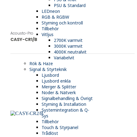
PSU & Standard
LEDneon
RGB & RGBW
Styrning och kontroll
Tillbehör
Acousto-Pro
Vitljus
CASY-CR1/B
2700K varmvit
3000K varmvit
4000K neutralvit
Variabelvit
Rök & Haze
Signal & Styrteknik
Ljusbord
Ljusbord enkla
Merger & Splitter
Noder & Nätverk
Signalbehandling & Övrigt
Styrning & Installation
Systemintegration & Q-
Sys
Tillbehör
Touch & Styrpanel
Trådlöst