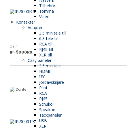
Nätverk
Tillbehör
Tomma
Video
Kontakter
Adapter
3.5 minitele till
6.3 tele till
RCA till
CYP
RJ45 till
IP-9000RX
XLR till
Casy paneler
3.5 minitele
HDMI
IEC
Jordavskiljare
Plint
Dante
RCA
RJ45
Schuko
Speakon
Täckpaneler
USB
XLR