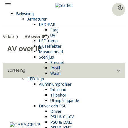
account_circle
Belysning
Armaturer
LED-PAR
Färg
UV
Video ❭
AV over IP ❭
LED-ramp
Ljuseffekter
AV over IP
Moving head
Scenljus
Fresnel
Profil
Sortering
Wash
LED-tejp
Aluminiumprofiler
Infällnad
Tillbehör
Utanpåliggande
Driver och PSU
Driver
PSU & 0-10V
PSU & DALI
PSU & KNX