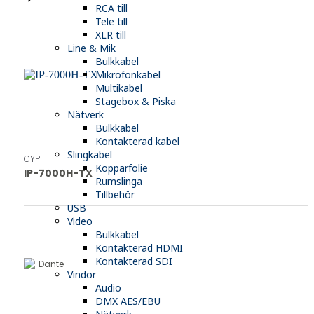
RCA till
Tele till
XLR till
Line & Mik
Bulkkabel
Mikrofonkabel
Multikabel
Stagebox & Piska
Nätverk
Bulkkabel
Kontakterad kabel
Slingkabel
CYP
Kopparfolie
IP-7000H-TX
Rumslinga
Tillbehör
USB
Video
Bulkkabel
Kontakterad HDMI
Kontakterad SDI
Dante
Vindor
Audio
DMX AES/EBU