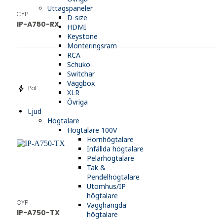
Uttagspaneler
CYP
D-size
IP-A750-RX
HDMI
Keystone
Monteringsram
RCA
Schuko
Switchar
Väggbox
bolt
PoE
XLR
Övriga
Ljud
Högtalare
Högtalare 100V
Hornhögtalare
Infällda högtalare
Pelarhögtalare
Tak &
Pendelhögtalare
Utomhus/IP
högtalare
CYP
Vägghängda
IP-A750-TX
högtalare