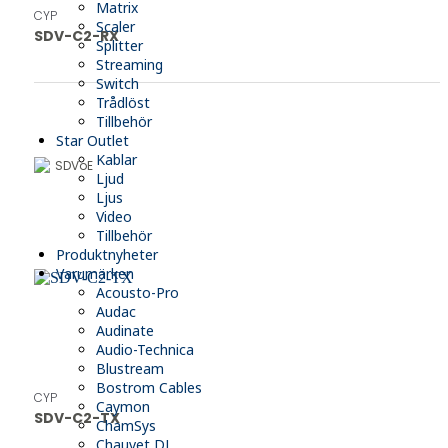
Matrix
CYP
Scaler
SDV-C2-RX
Splitter
Streaming
Switch
Trådlöst
Tillbehör
Star Outlet
Kablar
SDVoE
Ljud
Ljus
Video
Tillbehör
Produktnyheter
Varumärken
Acousto-Pro
Audac
Audinate
Audio-Technica
Blustream
Bostrom Cables
CYP
Caymon
SDV-C2-TX
ChamSys
Chauvet DJ