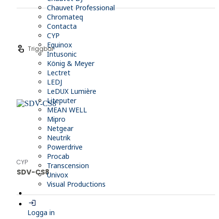
Chauvet Professional
Chromateq
Contacta
CYP
Equinox
touch_app
Triggbar
Intusonic
König & Meyer
Lectret
LEDJ
LeDUX Lumière
Liteputer
MEAN WELL
Mipro
Netgear
Neutrik
Powerdrive
Procab
CYP
Transcension
SDV-CS8
Univox
Visual Productions
login
Logga in