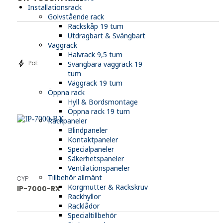
Installationsrack
Golvstående rack
Rackskåp 19 tum
Utdragbart & Svängbart
Väggrack
Halvrack 9,5 tum
bolt
PoE
Svängbara väggrack 19
tum
Väggrack 19 tum
Öppna rack
Hyll & Bordsmontage
Öppna rack 19 tum
Rackpaneler
Blindpaneler
Kontaktpaneler
Specialpaneler
Säkerhetspaneler
Ventilationspaneler
Tillbehör allmänt
CYP
Korgmutter & Rackskruv
IP-7000-RX
Rackhyllor
Racklådor
Specialtillbehör