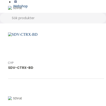
home
Webshop
SDVoE
CYP
SDV-CTRX-BD
SDVoE