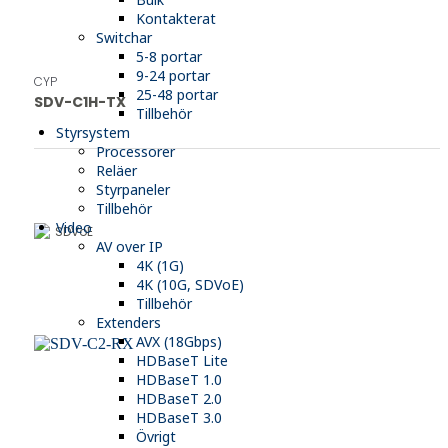
Kontakterat
Switchar
5-8 portar
9-24 portar
CYP
25-48 portar
SDV-C1H-TX
Tillbehör
Styrsystem
Processorer
Reläer
Styrpaneler
Tillbehör
Video
SDVoE
AV over IP
4K (1G)
4K (10G, SDVoE)
Tillbehör
Extenders
AVX (18Gbps)
HDBaseT Lite
HDBaseT 1.0
HDBaseT 2.0
HDBaseT 3.0
Övrigt